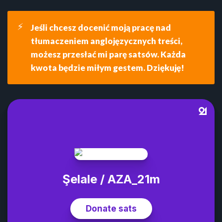
⚡
Jeśli chcesz docenić moją pracę nad 
tłumaczeniem anglojęzycznych treści, 
możesz przesłać mi parę satsów. Każda 
kwota będzie miłym gestem. Dziękuję!