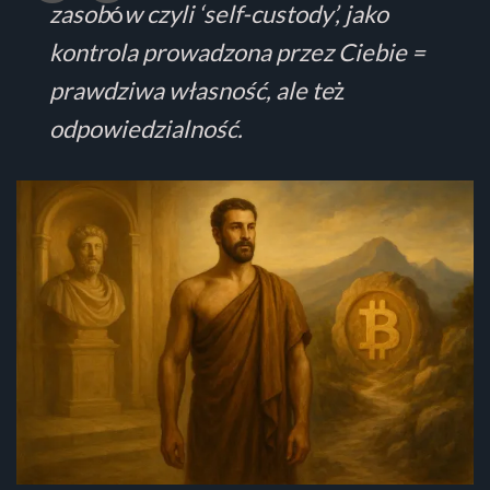
zasob
ó
w czyli ‘self-custody’, jako
kontrola prowadzona przez Ciebie =
prawdziwa własność, ale te
ż
odpowiedzialność.