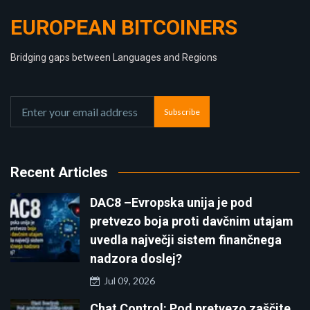
EUROPEAN BITCOINERS
Bridging gaps between Languages and Regions
Subscribe
Recent Articles
DAC8 –Evropska unija je pod
pretvezo boja proti davčnim utajam
uvedla največji sistem finančnega
nadzora doslej?
Jul 09, 2026
Chat Control: Pod pretvezo zaščite