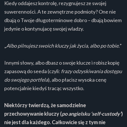
Kiedy oddajesz kontrolę, rezygnujesz ze swojej
suwerenności. A te zewnętrzne podmioty? One nie
dbają o Twoje długoterminowe dobro – dbają bowiem
jedynie o kontynujacę swojej wladzy.
„
Albo pilnujesz swoich kluczy jak życia, albo po tobie.
”
Innymi słowy, albo dbasz o swoje klucze i robisz kopię
zapasową do seeda (czyli:
frazy odzyskiwania dostępu
do swojego portfela
), albo płacisz wysoka cenę
potencjalnie kiedyś tracąc wszystko.
Niektórzy twierdzą, że samodzielne
przechowywanie kluczy (
po angielsku ‘self-custody’
)
nie jest dla każdego. Całkowicie się z tym nie