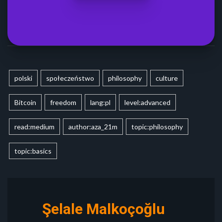
polski
społeczeństwo
philosophy
culture
Bitcoin
freedom
lang:pl
level:advanced
read:medium
author:aza_21m
topic:philosophy
topic:basics
Şelale Malkoçoğlu