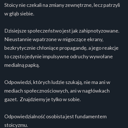
Stoicy nie czekali na zmiany zewnętrzne, lecz patrzyli
w głąb siebie.
Dzisiejsze społeczeństwo jest jak zahipnotyzowane.
Nieustannie wpatrzone w migoczące ekrany,
bezkrytycznie chłoniące propagandę, a jego reakcje
to często jedynie impulsywne odruchy wywołane
medialną papką.
Odpowiedzi, których ludzie szukają, nie ma ani w
mediach społecznościowych, ani w nagłówkach
gazet. Znajdziemy je tylko w sobie.
Odpowiedzialność osobista jest fundamentem
stoicyzmu.