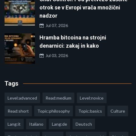
otrok se v Evropi vrača množični
nadzor
Jul 07, 2026
Hramba bitcoina na strojni
denarnici: zakaj in kako
Jul 03, 2026
Tags
Level:advanced
Read:medium
Level:novice
Read:short
Topic:philosophy
Topic:basics
Culture
Lang:it
Italiano
Lang:de
Deutsch