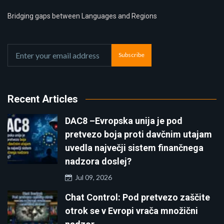
Bridging gaps between Languages and Regions
Subscribe
Recent Articles
DAC8 –Evropska unija je pod
pretvezo boja proti davčnim utajam
uvedla največji sistem finančnega
nadzora doslej?
Jul 09, 2026
Chat Control: Pod pretvezo zaščite
otrok se v Evropi vrača množični