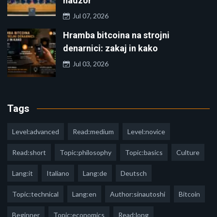
nadzor
Jul 07, 2026
Hramba bitcoina na strojni
denarnici: zakaj in kako
Jul 03, 2026
Tags
Level:advanced
Read:medium
Level:novice
Read:short
Topic:philosophy
Topic:basics
Culture
Lang:it
Italiano
Lang:de
Deutsch
Topic:technical
Lang:en
Author:sinautoshi
Bitcoin
Beginner
Topic:economics
Read:long