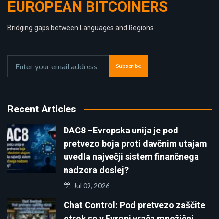
EUROPEAN BITCOINERS
Bridging gaps between Languages and Regions
Subscribe
Recent Articles
DAC8 –Evropska unija je pod
pretvezo boja proti davčnim utajam
uvedla največji sistem finančnega
nadzora doslej?
Jul 09, 2026
Chat Control: Pod pretvezo zaščite
otrok se v Evropi vrača množični