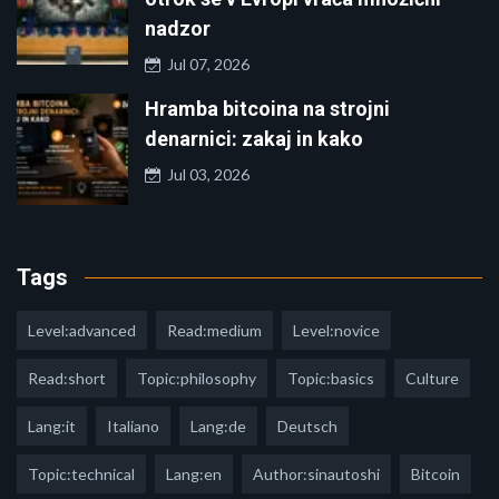
nadzor
Jul 07, 2026
Hramba bitcoina na strojni
denarnici: zakaj in kako
Jul 03, 2026
Tags
Level:advanced
Read:medium
Level:novice
Read:short
Topic:philosophy
Topic:basics
Culture
Lang:it
Italiano
Lang:de
Deutsch
Topic:technical
Lang:en
Author:sinautoshi
Bitcoin