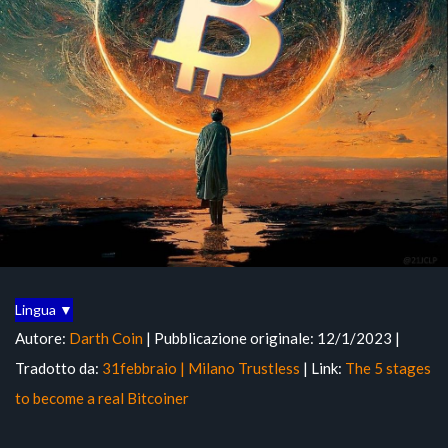
Lingua ▼
Autore:
Darth Coin
| Pubblicazione originale: 12/1/2023 |
Tradotto da:
31febbraio | Milano Trustless
| Link:
The 5 stages
to become a real Bitcoiner