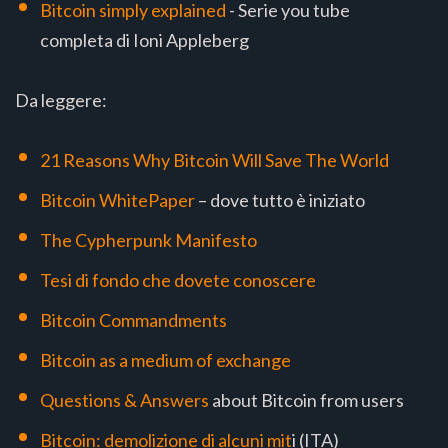
Bitcoin simply explained
- Serie you tube
completa di Ioni Appleberg
Da leggere:
21 Reasons Why Bitcoin Will Save The World
Bitcoin WhitePaper
– dove tutto è iniziato
The Cypherpunk Manifesto
Tesi di fondo che dovete conoscere
Bitcoin Commandments
Bitcoin as a medium of exchange
Questions & Answers
about Bitcoin from users
Bitcoin: demolizione di alcuni m
it
i (ITA)