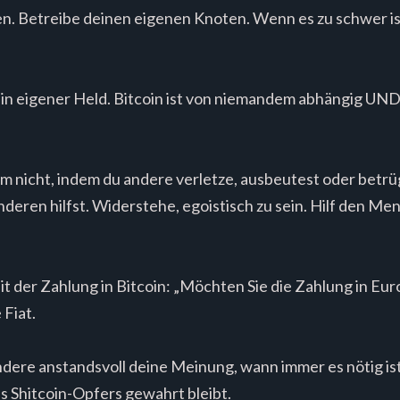
 Betreibe deinen eigenen Knoten. Wenn es zu schwer ist, 
ein eigener Held. Bitcoin ist von niemandem abhängig UND 
 nicht, indem du andere verletze, ausbeutest oder betrü
ren hilfst. Widerstehe, egoistisch zu sein. Hilf den Mens
t der Zahlung in Bitcoin: „Möchten Sie die Zahlung in Eur
 Fiat.
ndere anstandsvoll deine Meinung, wann immer es nötig is
s Shitcoin-Opfers gewahrt bleibt.