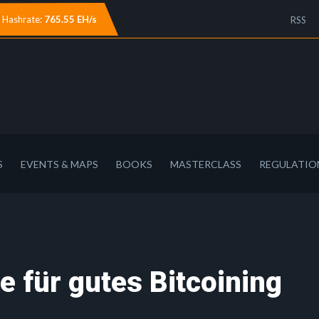
Hashrate:
765.55 EH/s
RSS
S
EVENTS & MAPS
BOOKS
MASTERCLASS
REGULATIO
e für gutes Bitcoining