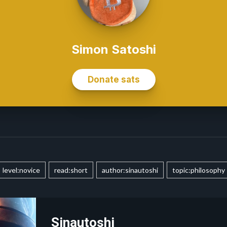
level:novice
read:short
author:sinautoshi
topic:philosophy
Sinautoshi