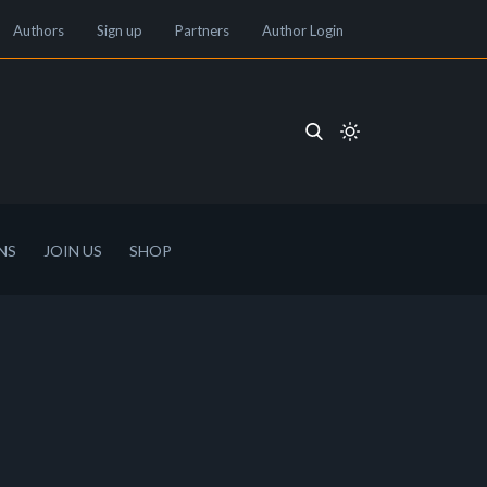
Authors
Sign up
Partners
Author Login
NS
JOIN US
SHOP