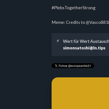
#PlebsTogetherStrong
Meme: Credits to @Vasco88
⚡
Wert für Wert Austausch 
simonsatoshi@ln.tips