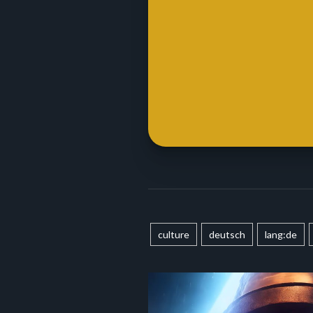
culture
deutsch
lang:de