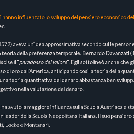
ni hanno influenzato lo sviluppo del pensiero economico de
er.
572) aveva un'idea approssimativa secondo cui le persone 
della teoria della preferenza temporale. Bernardo Davanzati (
olse il "
paradosso del valore
". Egli sottolineò anche che g
so di oro dall'America, anticipando così la teoria della qua
na teoria quantitativa del denaro abbastanza ben sviluppa
ggettivo nella valutazione del denaro.
 ha avuto la maggiore influenza sulla Scuola Austriaca è st
n leader della Scuola Neopolitana Italiana. Il suo pensiero
ati, Locke e Montanari.