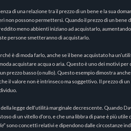
enza di una relazione tra il prezzo di un bene e la sua doma
ri non possono permettersi. Quando il prezzo di un bene d
reddito meno abbienti iniziano ad acquistarlo, aumentando c
ste persone smetteranno di acquistarlo.
erché è di moda farlo, anche se il bene acquistato ha un'util
 moda acquistare acqua o aria. Questo è uno dei motivi per 
no un prezzo basso (o nullo). Questo esempio dimostra anche
 che il valore non è intrinseco ma soggettivo. Il prezzo di un
dividuo.
della legge dell'utilità marginale decrescente. Quando Da
oso di un vitello d'oro, e che una libbra di pane è più utile d
le
" sono concetti relativi e dipendono dalle circostanze indi