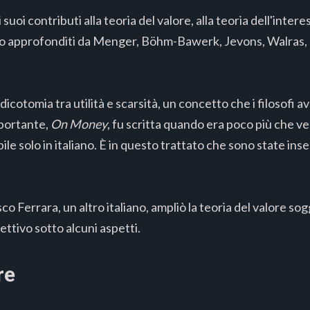
suoi contributi alla teoria del valore, alla teoria dell'inter
o approfonditi da Menger, Böhm-Bawerk, Jevons, Walras, M
icotomia tra utilità e scarsità, un concetto che i filosofi a
mportante,
On Money
, fu scritta quando era poco più che v
le solo in italiano. È in questo trattato che sono state inse
o Ferrara, un altro italiano, ampliò la teoria del valore s
ettivo sotto alcuni aspetti.
re