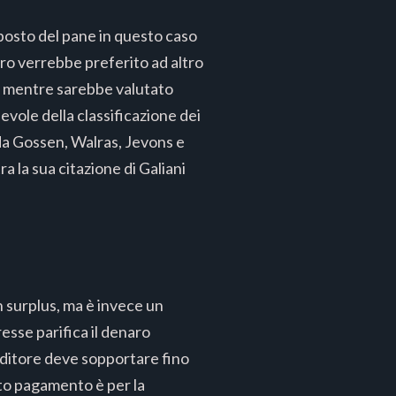
l posto del pane in questo caso
oro verrebbe preferito ad altro
, mentre sarebbe valutato
vole della classificazione dei
i da Gossen, Walras, Jevons e
 la sua citazione di Galiani
n surplus, ma è invece un
esse parifica il denaro
editore deve sopportare fino
sto pagamento è per la