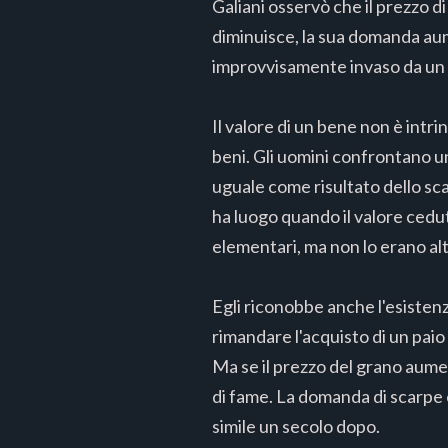
Galiani osservò che il prezzo d
diminuisce, la sua domanda aum
improvvisamente invaso da un es
Il valore di un bene non è intri
beni. Gli uomini confrontano un
uguale come risultato dello sc
ha luogo quando il valore cedu
elementari, ma non lo erano alt
Egli riconobbe anche l'esistenz
rimandare l'acquisto di un paio
Ma se il prezzo del grano aum
di fame. La domanda di scarpe 
simile un secolo dopo.