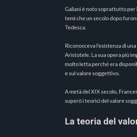
Galiani è noto soprattutto per i 
temi che un secolo dopo furon
Tedesca.
Riconosceva l'esistenza di una d
Aristotele. La sua opera più i
molto letta perché era disponibi
e sul valore soggettivo.
A metà del XIX secolo, Francesc
superò i teorici del valore sogg
La teoria del valo