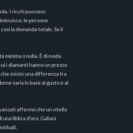
nda. I ricchi possono
iminuisce, le persone
osì la domanda totale. Se il
ità minima o nulla. È di moda
cui i diamanti hanno un prezzo
 che esiste una differenza tra
 bene varia in base al gusto e al
vanzati affermò che un vitello
i una libbra d'oro, Galiani
viduali.