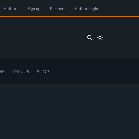
Authors
Sign up
Partners
Author Login
NS
JOIN US
SHOP