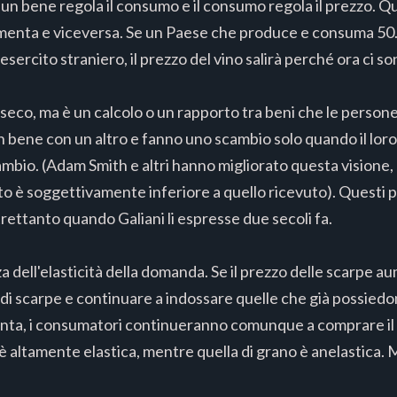
i un bene regola il consumo e il consumo regola il prezzo. Q
enta e viceversa. Se un Paese che produce e consuma 50.00
ercito straniero, il prezzo del vino salirà perché ora ci s
nseco, ma è un calcolo o un rapporto tra beni che le persone
 bene con un altro e fanno uno scambio solo quando il loro 
ambio. (Adam Smith e altri hanno migliorato questa vision
to è soggettivamente inferiore a quello ricevuto). Questi p
rettanto quando Galiani li espresse due secoli fa.
a dell'elasticità della domanda. Se il prezzo delle scarpe 
 di scarpe e continuare a indossare quelle che già possiedo
enta, i consumatori continueranno comunque a comprare il
è altamente elastica, mentre quella di grano è anelastica.