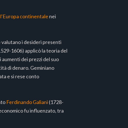
ll'Europa continentale
nei
valutano i desideri presenti
1529-1606) applicò la teoria del
li aumenti dei prezzi del suo
ntità di denaro. Geminiano
ta e si rese conto
ato
Ferdinando Galiani
(1728-
 economico fu influenzato, tra