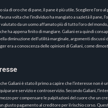
ia di oro che di pane, il pane è più utile. Scegliere l'oro a
 una volta che l'individuo ha mangiato a sazietà il pane, l'
valutato da un uomo affamato più di tutto l'oro del mondo
he ha appena finito di mangiare. Galiani era quindi consape
 della diminuzione dell'utilità marginale, argomenti discuss
 era a conoscenza delle opinioni di Galiani, come dimostra
eresse
e Galiani è stato il primo a capire che l'interesse non è u
iparare servizio e controservizio. Secondo Galiani, l'inter
 mezzo per compensare le palpitazioni del cuore che un cr
 un giusto pagamento al creditore per il rischio corso. Que