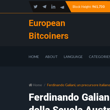
Block Height:
961,730
European
Bitcoiners
HOME
ABOUT
LANGUAGE
CATEGORIE
Home
Ferdinando Galiani, un precursore italian
Ferdinando Galiani