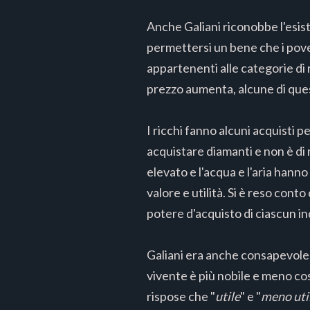
Anche Galiani riconobbe l'esist
permettersi un bene che i pove
appartenenti alle categorie di 
prezzo aumenta, alcune di que
I ricchi fanno alcuni acquisti p
acquistare diamanti e non è di
elevato e l'acqua e l'aria han
valore e utilità. Si è reso conto
potere d'acquisto di ciascun in
Galiani era anche consapevole 
vivente è più nobile e meno cost
rispose che "
utile
" e "
meno uti