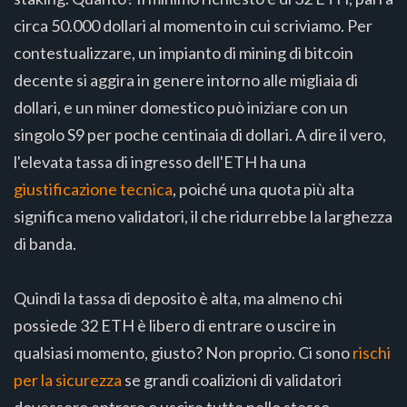
circa 50.000 dollari al momento in cui scriviamo. Per
contestualizzare, un impianto di mining di bitcoin
decente si aggira in genere intorno alle migliaia di
dollari, e un miner domestico può iniziare con un
singolo S9 per poche centinaia di dollari. A dire il vero,
l'elevata tassa di ingresso dell'ETH ha una
giustificazione tecnica
, poiché una quota più alta
significa meno validatori, il che ridurrebbe la larghezza
di banda.
Quindi la tassa di deposito è alta, ma almeno chi
possiede 32 ETH è libero di entrare o uscire in
qualsiasi momento, giusto? Non proprio. Ci sono
rischi
per la sicurezza
se grandi coalizioni di validatori
dovessero entrare o uscire tutte nello stesso