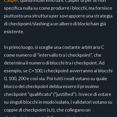
Casper
, quindi inizieremo da lì. Casper di per sé non
specifica nulla su come produrre i blocchi, ma fornisce
piuttosto una struttura per sovrapporre una strategia
di checkpoint/slashing a un albero di blockchain già
esistente.
In primo luogo, si sceglie una costante arbitraria C
come numero di "intervallo tra i checkpoint", che
determina il numero di blocchi tra i checkpoint. Ad
esempio, se C=100, i checkpoint avverranno ai blocchi
0, 100, 200 e così via. Poi tutti i nodi votano su quale
blocco del checkpoint debba essere il prossimo
checkpoint "qualificato" ("justified"). Invece di votare
su singoli blocchi in modo isolato, i validatori votano su
coppie di checkpoint (s,t), che collegano un