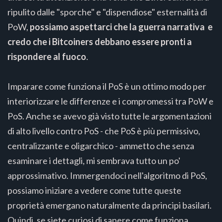
ripulito dalle "sporche" e "dispendiose" esternalità di
PoW,
possiamo aspettarci che la guerra narrativa e
credo che i Bitcoiners debbano essere
pronti a
rispondere al fuoco
.
Imparare come funziona il PoS è un ottimo modo per
interiorizzare le differenze e i compromessi tra PoW e
PoS. Anche se avevo già visto tutte le argomentazioni
di alto livello contro PoS - che PoS è più permissivo,
centralizzante e oligarchico - ammetto che senza
esaminare i dettagli, mi sembrava tutto un po'
approssimativo. Immergendoci nell'algoritmo di PoS,
possiamo iniziare a vedere come tutte queste
proprietà emergano naturalmente da principi basilari.
Quindi, se siete curiosi di sapere come funziona