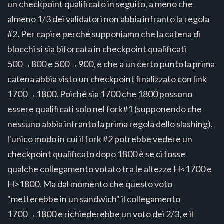
un checkpoint qualificato in seguito, a meno che
almeno 1/3 dei validatori non abbia infranto la regola
#2. Per capire perché supponiamo che la catena di
blocchi si sia biforcata in checkpoint qualificati
500→800 e 500→900, e che a un certo punto la prima
catena abbia visto un checkpoint finalizzato con link
1700→1800. Poiché sia 1700 che 1800 possono
essere qualificati solo nel fork#1 (supponendo che
nessuno abbia infranto la prima regola dello slashing),
l'unico modo in cui il fork #2 potrebbe vedere un
checkpoint qualificato dopo 1800 è se ci fosse
qualche collegamento votato tra le altezze H<1700 e
H>1800. Ma dal momento che questo voto
"metterebbe in un sandwich" il collegamento
1700→1800 e richiederebbe un voto dei 2/3, e il