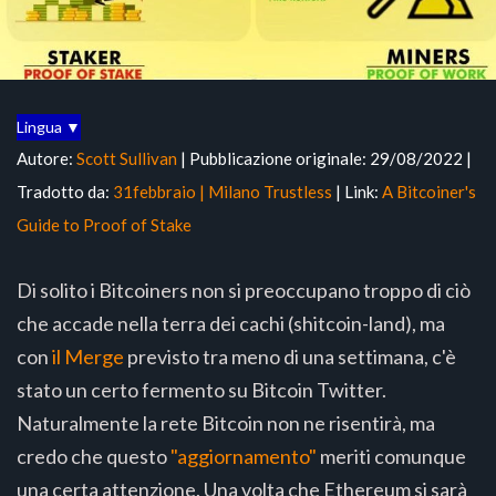
Lingua ▼
Autore:
Scott Sullivan
| Pubblicazione originale: 29/08/2022 |
Tradotto da:
31febbraio | Milano Trustless
| Link:
A Bitcoiner's
Guide to Proof of Stake
Di solito i Bitcoiners non si preoccupano troppo di ciò
che accade nella terra dei cachi (shitcoin-land), ma
con
il Merge
previsto tra meno di una settimana, c'è
stato un certo fermento su Bitcoin Twitter.
Naturalmente la rete Bitcoin non ne risentirà, ma
credo che questo
"aggiornamento"
meriti comunque
una certa attenzione. Una volta che Ethereum si sarà