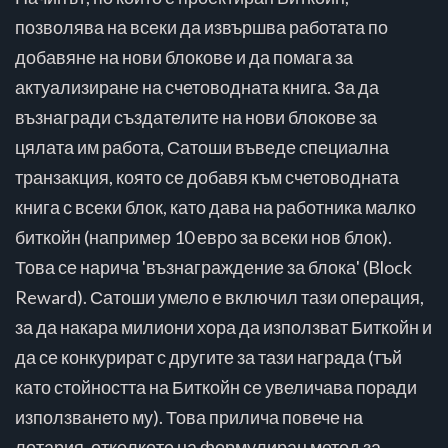
позволява на всеки да извършва работата по
добавяне на нови блокове и да помага за
актуализиране на счетоводната книга. За да
възнагради създателите на нови блокове за
цялата им работа, Сатоши въведе специална
транзакция, която се добавя към счетоводната
книга с всеки блок, като дава на работника малко
биткойн (например 10 евро за всеки нов блок).
Това се нарича 'възнаграждение за блока' (Block
Reward). Сатоши умело е включил тази операция,
за да накара милиони хора да използват Биткойн и
да се конкурират с другите за тази награда (тъй
като стойността на Биткойн се увеличава поради
използването му). Това прилича повече на
лотария, отколкото на формулиран метод за