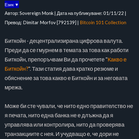
Език ▼
Автор: Sovereign Monk | Дата на публикуване: 01/11/22 |
Превод: Dimitar Morfov [792139] |
Bitcoin 101 Collection
Биткойн - децентрализирана цифрова валута.
Преди да се гмурнем в темата за това как работи
Биткойн, препоръчвам Ви да прочетете "
Какво е
Биткойн?
". Тази статия дава кратко резюме и
обяснение за това какво е Биткойн и за неговата
мрежа.
Може би сте чували, че нито едно правителство не
я печата, нито една банка не е длъжна да я
управлява или контролира, нито да проверява
транзакциите с нея. И учудващо е, че дори не