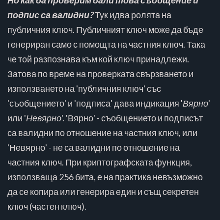
подпис са валидни?
Тук идва ролята на
публичния ключ. Публичният ключ може да бъде
генериран само с помощта на частния ключ. Така
че той разпознава към кой ключ принадлежи.
Затова по време на проверката свързването и
използването на 'публичния ключ' със
'съобщението' и 'подписа' дава индикация '
Вярно
'
или '
Невярно
'. 'Вярно' - съобщението и подписът
са валидни по отношение на частния ключ, или
'Невярно' - не са валидни по отношение на
частния ключ. При криптографската функция,
използваща 256 бита, е на практика невъзможно
да се копира или генерира един и същ секретен
ключ (частен ключ).