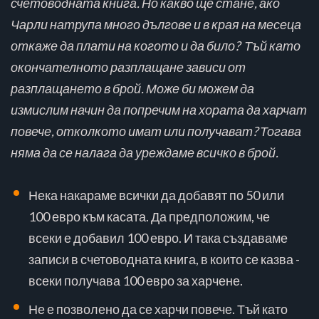
счетоводната книга. Но какво ще стане, ако
Чарли натрупа много дългове и в края на месеца
откаже да плати на когото и да било? Тъй като
окончателното разплащане зависи от
разплащането в брой. Може би можем да
измислим начин да попречим на хората да харчат
повече, отколкото имат или получават? Тогава
няма да се налага да уреждаме всичко в брой.
Нека накараме всички да добавят по 50 или
100 евро към касата. Да предположим, че
всеки е добавил 100 евро. И така създаваме
записи в счетоводната книга, в които се казва -
всеки получава 100 евро за харчене.
Не е позволено да се харчи повече. Тъй като