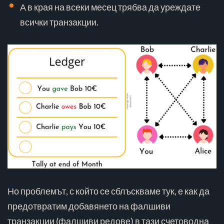
А в края на всеки месец трябва да уреждате
всички транзакции.
Но проблемът, с който се сблъскваме тук, е как да
предотвратим добавянето на фалшиви
транзакции (фалшиви редове) в тази счетоводна