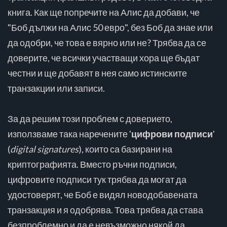
книга. Как ще попречите на Алис да добави, че
"Боб дължи на Алис 50 евро", без Боб да знае или
да одобри, че това е вярно или не? Трябва да се
доверите, че всички участващи хора ще бъдат
честни и ще добавят в нея само истинските
транзакции или записи.
За да решим този проблем с доверието,
използваме така наречените '
цифрови подписи
'
(
digital signatures
), които са базирани на
криптографията. Вместо ръчни подписи,
цифровите подписи тук трябва да могат да
удостоверят, че Боб е видял новодобавената
транзакция и я одобрява. Това трябва да става
безпроблемно и да е невъзможно някой да