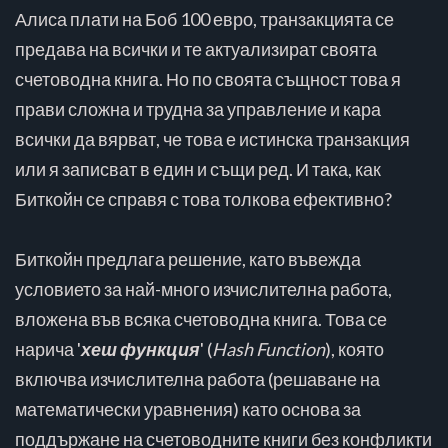
Алиса плати на Боб 100 евро, транзакцията се
предава на всички и те актуализират своята
счетоводна книга. Но по своята същност това я
прави сложна и трудна за управление и кара
всички да вярват, че това е истинска транзакция
или я записват в един и същи ред. И така, как
Биткойн се справя с това толкова ефективно?
Биткойн предлага решение, като въвежда
условието за най-много изчислителна работа,
вложена във всяка счетоводна книга. Това се
нарича '
хеш функция
' (
Hash Function
), която
включва изчислителна работа (решаване на
математически уравнения) като основа за
поддържане на счетоводните книги без конфликти