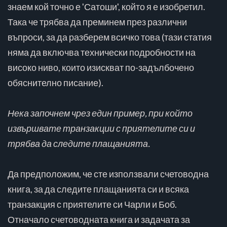
знаем кой точно е 'Сатоши', който я е изобретил.
Така че трябва да преминем през различни
въпроси, за да разберем всичко това (тази статия
няма да включва технически подробности на
високо ниво, които изискват по-задълбочено
обяснително писание).
Нека започнем чрез един пример, при който
извършвате транзакции с приятелите си и
трябва да следите плащанията.
Да предположим, че сте използвали счетоводна
книга, за да следите плащанията си и всяка
транзакция с приятелите си Чарли и Боб.
Отначало счетоводната книга и задачата за