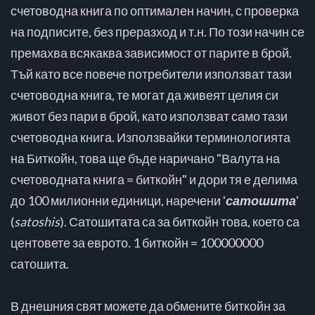
счетоводна книга по оптимален начин, с проверка
на подписите, без преразход и т.н. По този начин се
премахва всякаква зависимост от парите в брой.
Тъй като все повече потребители използват тази
счетоводна книга, те могат да живеят целия си
живот без пари в брой, като използват само тази
счетоводна книга. Използвайки терминологията
на Биткойн, това ще бъде наричано "Валута на
счетоводната книга = биткойн" и дори тя е делима
до 100 милионни единици, наречени '
сатошита
'
(
satoshis
). Сатошитата са за биткойн това, което са
центовете за еврото. 1 биткойн = 100000000
сатошита.
В днешния свят можете да обмените биткойн за