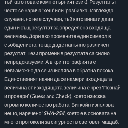
тъй като това е компютърният език). Резултатът
често се нарича 'хеш' или 'разбивка'. Изглежда
случаен, но не е случаен, тъй като винаги дава
един и същ резултат за определена входяща
величина. Дори ако промените един символ в
съобщението, то ще даде напълно различен
резултат. Тези промени в резултата са силно
непредсказуеми. А в криптографията е
невъзможно да се изчислява в обратна посока.
Единственият начин да се намери входящата
величина от изходящата величина е чрез 'Познай
и провери' (Guess and Check), което изисква
огромно количество работа. Биткойн използва
нещо, наречено '
SHA-256
', което е в основата на
много протоколи за сигурност в световен мащаб.