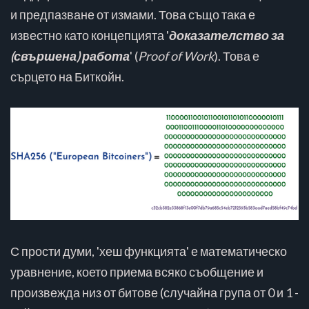
и предпазване от измами. Това също така е
известно като концепцията '
доказателство за
(свършена) работа
' (
Proof of Work
). Това е
сърцето на Биткойн.
С прости думи, 'хеш функцията' е математическо
уравнение, което приема всяко съобщение и
произвежда низ от битове (случайна група от 0 и 1 -