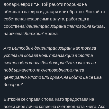
долари, евро и т.н. Той работи подобно на
обмяната на евро в долари или обратно. Биткойн е
собствена независима валута, работеща в
собствена '
децентрализирана счетоводна книга
',
наречена '
Биткойн
' мрежа.
Ако Биткойн е децентрализиран, как тогава
успява да добавя нови транзакции в своята
счетоводна книга без доверие? Не изисква ли
поддържането на счетоводната книга
централно място или орган, на който да се има
доверие?
Биткойн се справя с това, като предоставя на
всеки свое лично копие на счетоводната
книга. Ако