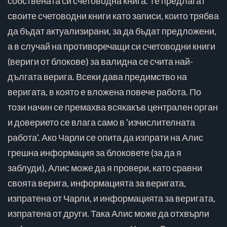
собствената си счетоводна книга. Те предлагат
своите счетоводни книги като записи, които трябва
да бъдат актуализирани, за да бъдат предложени,
а в случай на противоречащи си счетоводни книги
(вериги от блокове) за валидна се счита най-
дългата верига. Всеки дава предимство на
веригата, в която е вложена повече работа. По
този начин се премахва всякакъв централен орган
и доверието се влага само в 'изчислителната
работа'. Ако Чарли се опита да изпрати на Алис
грешна информация за блоковете (за да я
заблуди), Алис може да я провери, като сравни
своята верига, информацията за веригата,
изпратена от Чарли, и информацията за веригата,
изпратена от други. Така Алис може да отхвърли