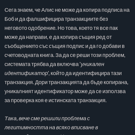
Сега знаем, че Алис не може да копира подписа на
Боб и да фалшифицира транзакциите без
неговото одобрение. Но това, което тя все пак
може да направи, е да копира същия ред от
съобщението със същия подпис и да го добави в
счетоводната книга. За да се реши този проблем,
системата трябва да включва '
уникален
идентификатор
', който да идентифицира тази
транзакция. Дори транзакцията да бъде копирана,
уникалният идентификатор може да се използва
за проверка коя е истинската транзакция.
Така, вече сме решили проблема с
легитимността на всяко вписване в