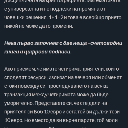
дисциплината на криптографията. Математиката
е универсална и не подлежи на промяна от
човешки решения. 1+1=2 и това е всеобщо прието,
никой не може да го промени.
Нека първо започнем с две неща - счетоводни
книги и цифрови подписи.
Ако приемем, че имате четирима приятели, които
споделят ресурси, излизат на вечеря или обменят
стоки помежду си, проследяването на всяка
транзакция между четиримата може да бъде
уморително. Представете си, че сте дали на
приятеля си Боб 10 евро и сега той ви дължи тези
10 евро. Но вместо да ви върне парите, той моли