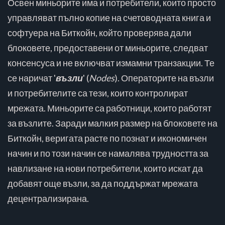
Освен миньорите има и потребители, които просто
управляват пълно копие на счетоводната книга и
софтуера на Биткойн, който проверява дали
блоковете, предоставени от миньорите, следват
консенсуса и не включват измамни транзакции. Те
се наричат '
възли
' (
Nodes
). Операторите на възли
и потребителите са тези, които контролират
мрежата. Миньорите са работници, които работят
за възлите. Заради малкия размер на блоковете на
Биткойн, веригата расте по познат и икономичен
начин и по този начин се намалява трудността за
навлизане на нови потребители, които искат да
добавят още възли, за да поддържат мрежата
децентрализирана.