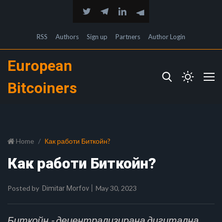
RSS
Authors
Sign up
Partners
Author Login
European
Bitcoiners
Home
Как работи Биткойн?
Как работи Биткойн?
Posted by
May 30, 2023
Dimitar Morfov
Биткойн - децентрализирана дигитална