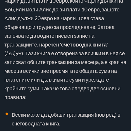
Чарли да ви плати 10 евро, които Чарли дължи на
Боб, или моли Алис да ви плати 10 евро, защото
Алис дължи 20 евро на Чарли. Това става
объркващо и трудно за проследяване. Затова
започвате да водите писмен запис на
транзакциите, наречен '
счетоводна книга
'
(
Ledger
). Тази книга е отворена за всички и в нея се
записват общите транзакции за месеца, а в края на
месеца всички вие пресмятате общата сума на
платените или дължимите суми и уреждате
крайните суми. Така че това следва две основни
правила:
Всеки може да добави транзакция (нов ред) в
счетоводната книга.