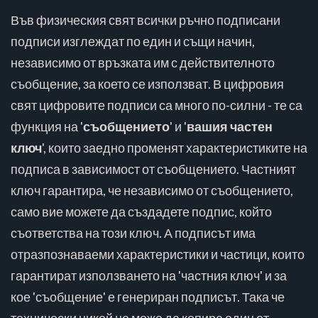
Във физическия свят всички ръчно подписани
подписи изглеждат по един и същи начин,
независимо от връзката им с действителното
съобщение, за което се използват. В цифровия
свят цифровите подписи са много по-силни - те са
функция на '
съобщението
' и '
вашия частен
ключ
', които заедно променят характеристиките на
подписа в зависимост от съобщението. Частният
ключ гарантира, че независимо от съобщението,
само вие можете да създадете подпис, който
съответства на този ключ. А подписът има
отразпознаваеми характеристики и частици, които
гарантират използването на 'частния ключ' и за
кое 'съобщение' е генериран подписът. Така че
технически никой не може да копира един от