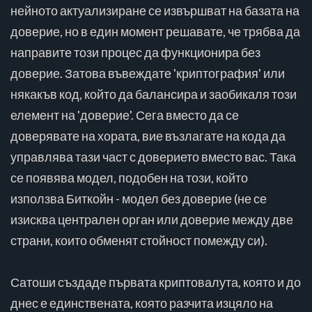
нейното актуализиране се извършват на базата на
доверие, но в един момент решавате, че трябва да
направите този процес да функционира без
доверие. Затова въвеждате 'криптография' или
някакъв код, който да балансира и заобикаля този
елемент на 'доверие'. Сега вместо да се
доверявате на хората, вие възлагате на кода да
управлява тази част с доверието вместо вас. Така
се появява модел, подобен на този, който
използва Биткойн - модел без доверие (не се
изисква централен орган или доверие между две
страни, които обменят стойност помежду си).
Сатоши създаде първата криптовалута, която и до
днес е единствената, която разчита изцяло на