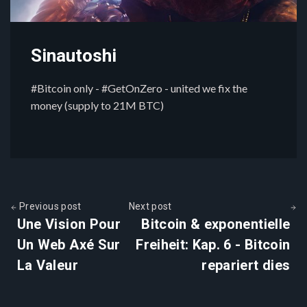
Sinautoshi
#Bitcoin only - #GetOnZero - united we fix the
money (supply to 21M BTC)
Previous post
Next post
Une Vision Pour
Bitcoin & exponentielle
Un Web Axé Sur
Freiheit: Kap. 6 - Bitcoin
La Valeur
repariert dies