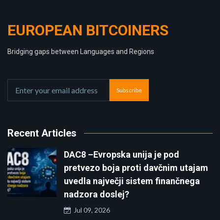
EUROPEAN BITCOINERS
Bridging gaps between Languages and Regions
Subscribe
Recent Articles
DAC8 –Evropska unija je pod
pretvezo boja proti davčnim utajam
uvedla največji sistem finančnega
nadzora doslej?
Jul 09, 2026