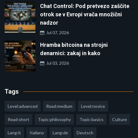
Chat Control: Pod pretvezo zaščite
otrok se v Evropi vrača množični
nadzor
Jul 07, 2026
Hramba bitcoina na strojni
denarnici: zakaj in kako
Jul 03, 2026
Tags
Level:advanced
Read:medium
Level:novice
Read:short
Topic:philosophy
Topic:basics
Culture
Lang:it
Italiano
Lang:de
Deutsch