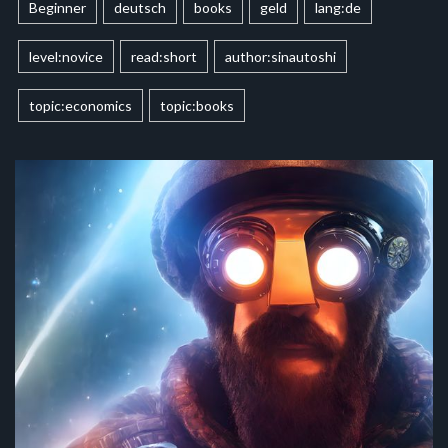
Beginner
deutsch
books
geld
lang:de
level:novice
read:short
author:sinautoshi
topic:economics
topic:books