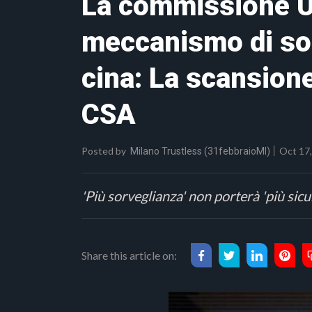
La commissione UE
meccanismo di sorv
cina: La scansione
CSA
Posted by
Oct 17,
Milano Trustless (31febbraioMI)
'Più sorveglianza' non porterà 'più sic
Share this article on: