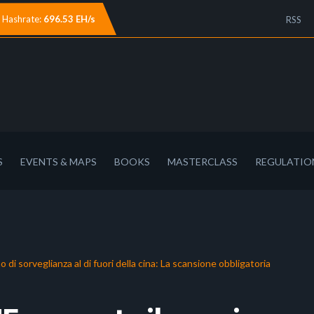
Hashrate:
696.53 EH/s
RSS
S
EVENTS & MAPS
BOOKS
MASTERCLASS
REGULATIO
i sorveglianza al di fuori della cina: La scansione obbligatoria