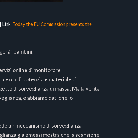
| Link:
Today the EU Commission presents the
gerà i bambini.
rvizi online di monitorare
ricerca di potenziale materiale di
etto di sorveglianza di massa. Ma la verità
veglianza, e abbiamo dati che lo
evede un meccanismo di sorveglianza
veglianza già emessi mostra che la scansione