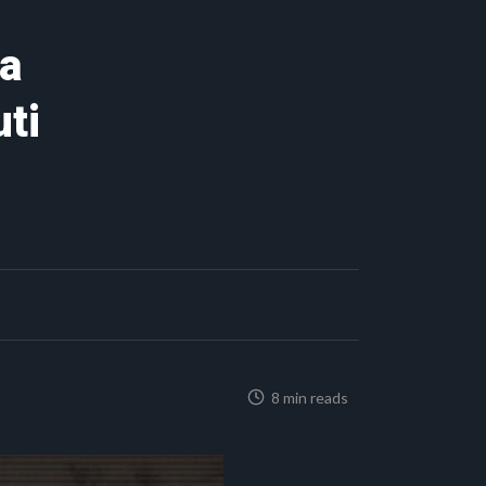
la
uti
8 min reads