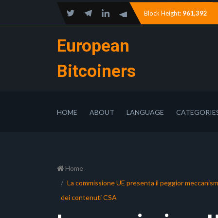
Block Height:
961,392
European
Bitcoiners
HOME
ABOUT
LANGUAGE
CATEGORIE
Home
La commissione UE presenta il peggior meccanismo d
dei contenuti CSA