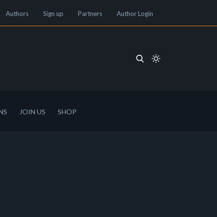
Authors
Sign up
Partners
Author Login
NS
JOIN US
SHOP