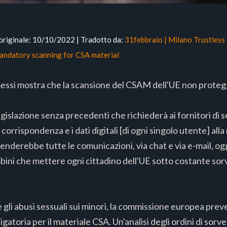
originale: 10/10/2022 | Tradotto da:
31febbraio | Milano Trustless
Mandatory scanning for CSA material
 emessi mostra che la scansione del CSAM dell'UE non proteg
lazione senza precedenti che richiederà ai fornitori di se
rispondenza e i dati digitali [di ogni singolo utente] alla 
nderebbe tutte le comunicazioni, via chat e via e-mail, ogg
mbini che mettere ogni cittadino dell'UE sotto costante sor
 gli abusi sessuali sui minori, la commissione europea pr
igatoria per il materiale CSA. Un'analisi degli ordini di sor