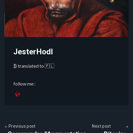
JesterHodl
₿ translated to 🇵🇱
follow me :
Previous post
Next post