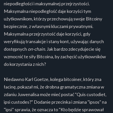
niepodległości i maksymalnej przejrzystości.
Maksymalna niepodległość daje korzyści tym
użytkownikom, którzy przechowują swoje Bitcoiny
bezpiecznie, z własnymi kluczami prywatnymi.
Maksymalna przejrzystość daje korzyści, gdy
weryfikują transakcje i stany kont, używając danych
dostępnych
on-chain
. Jak bardzo zdecydujecie się
wzmocnić te siły Bitcoina, by zachęcić użytkowników
do korzystania z nich?
Niedawno Karl Goetze, kolega bitcoiner, który zna
łacinę, pokazał mi, że drobna gramatyczna zmiana w
zdaniu Juwenalisa może mieć postać "Quis custodiet,
ipsi custodes?" Dodanie przecinka i zmiana "ipsos" na
"ipsi" sprawia, że oznacza to "Kto będzie sprawował