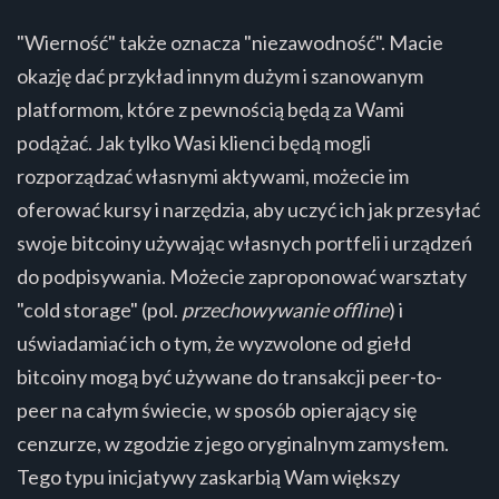
"Wierność" także oznacza "niezawodność". Macie
okazję dać przykład innym dużym i szanowanym
platformom, które z pewnością będą za Wami
podążać. Jak tylko Wasi klienci będą mogli
rozporządzać własnymi aktywami, możecie im
oferować kursy i narzędzia, aby uczyć ich jak przesyłać
swoje bitcoiny używając własnych portfeli i urządzeń
do podpisywania. Możecie zaproponować warsztaty
"cold storage" (pol.
przechowywanie offline
) i
uświadamiać ich o tym, że wyzwolone od giełd
bitcoiny mogą być używane do transakcji peer-to-
peer na całym świecie, w sposób opierający się
cenzurze, w zgodzie z jego oryginalnym zamysłem.
Tego typu inicjatywy zaskarbią Wam większy