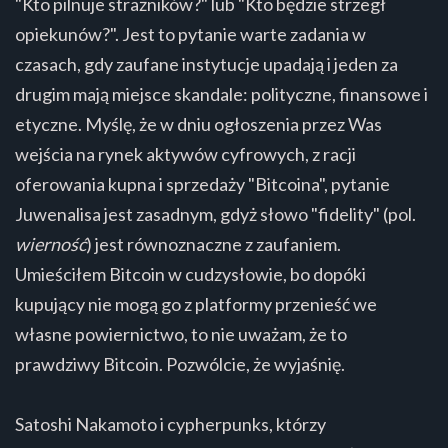
"Kto pilnuje strażników?" lub "Kto będzie strzegł
opiekunów?". Jest to pytanie warte zadania w
czasach, gdy zaufane instytucje upadają i jeden za
drugim mają miejsce skandale: polityczne, finansowe i
etyczne. Myślę, że w dniu ogłoszenia przez Was
wejścia na rynek aktywów cyfrowych, z racji
oferowania kupna i sprzedaży "Bitcoina", pytanie
Juwenalisa jest zasadnym, gdyż słowo "fidelity" (pol.
wierność
) jest równoznaczne z zaufaniem.
Umieściłem Bitcoin w cudzysłowie, bo dopóki
kupujący nie mogą go z platformy przenieść we
własne powiernictwo, to nie uważam, że to
prawdziwy Bitcoin. Pozwólcie, że wyjaśnię.
Satoshi Nakamoto i cypherpunks, którzy