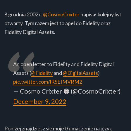
8 grudnia 2002 r.
@CosmoCrixter
napisał kolejny list
otwarty. Tym razem jest to apel do Fidelity oraz
Fidelity Digital Assets.
An open letter to Fidelity and Fidelity Digital
Assets (
@Fidelity
and
@DigitalAssets
)
pic.twitter.com/lRSEIMVRM2
— Cosmo Crixter 🟠 (@CosmoCrixter)
December 9, 2022
Poniżej znajdziesz się moje tłumaczenie na język