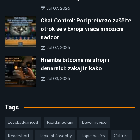
Jul 09, 2026
Chat Control: Pod pretvezo zaščite
otrok se v Evropi vrača množični
nadzor
Jul 07, 2026
Hramba bitcoina na strojni
denarnici: zakaj in kako
Jul 03, 2026
Tags
Level:advanced
Read:medium
Level:novice
Read:short
Topic:philosophy
Topic:basics
Culture