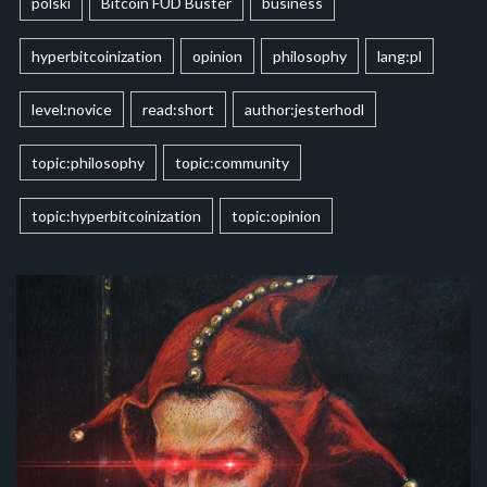
polski
Bitcoin FUD Buster
business
hyperbitcoinization
opinion
philosophy
lang:pl
level:novice
read:short
author:jesterhodl
topic:philosophy
topic:community
topic:hyperbitcoinization
topic:opinion