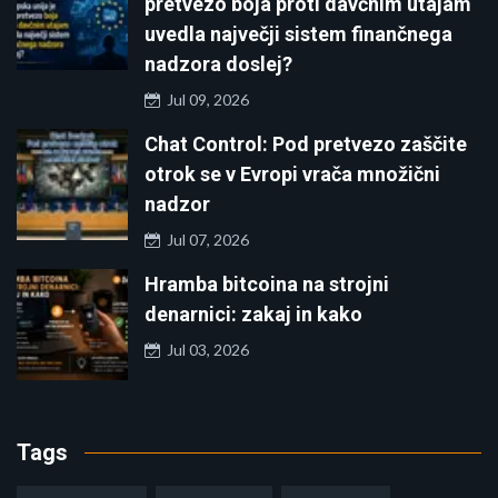
pretvezo boja proti davčnim utajam
uvedla največji sistem finančnega
nadzora doslej?
Jul 09, 2026
Chat Control: Pod pretvezo zaščite
otrok se v Evropi vrača množični
nadzor
Jul 07, 2026
Hramba bitcoina na strojni
denarnici: zakaj in kako
Jul 03, 2026
Tags