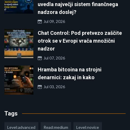
uvedla največji sistem finančnega
nadzora doslej?
Jul 09, 2026
Chat Control: Pod pretvezo zaščite
otrok se v Evropi vrača množični
nadzor
Jul 07, 2026
Hramba bitcoina na strojni
denarnici: zakaj in kako
Jul 03, 2026
Tags
Level:advanced
Read:medium
Level:novice