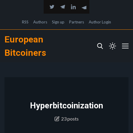
RSS
Authors
Sign up
Partners
Author Login
European
Bitcoiners
Hyperbitcoinization
23 posts