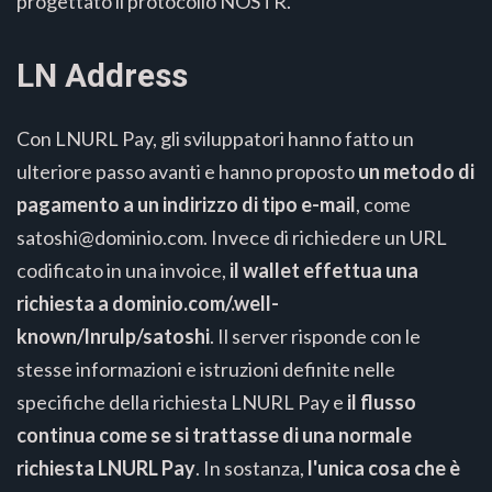
progettato il protocollo NOSTR.
LN Address
Con LNURL Pay, gli sviluppatori hanno fatto un
ulteriore passo avanti e hanno proposto
un metodo di
pagamento a un indirizzo di tipo e-mail
, come
satoshi@dominio.com. Invece di richiedere un URL
codificato in una invoice,
il wallet effettua una
richiesta a dominio.com/.well-
known/lnrulp/satoshi
. Il server risponde con le
stesse informazioni e istruzioni definite nelle
specifiche della richiesta LNURL Pay e
il flusso
continua come se si trattasse di una normale
richiesta LNURL Pay
. In sostanza,
l'unica cosa che è