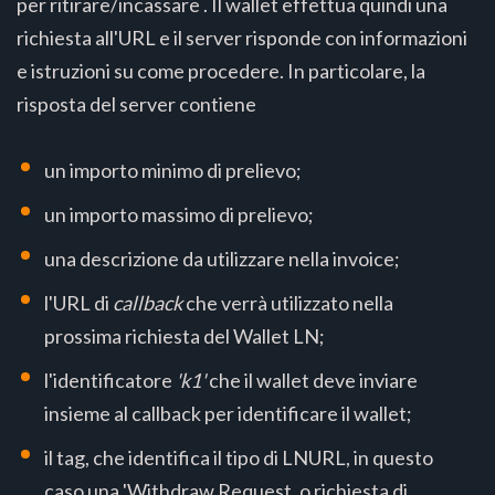
per ritirare/incassare . Il wallet effettua quindi una
richiesta all'URL e il server risponde con informazioni
e istruzioni su come procedere. In particolare, la
risposta del server contiene
un importo minimo di prelievo;
un importo massimo di prelievo;
una descrizione da utilizzare nella invoice;
l'URL di
callback
che verrà utilizzato nella
prossima richiesta del Wallet LN;
l'identificatore
'k1'
che il wallet deve inviare
insieme al callback per identificare il wallet;
il tag, che identifica il tipo di LNURL, in questo
caso una 'Withdraw Request, o richiesta di