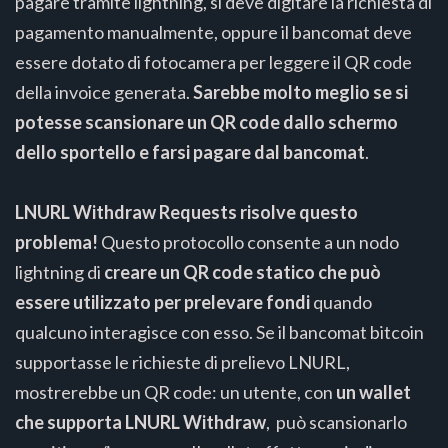
pagare tramite lightning, si deve digitare la richiesta di
pagamento manualmente, oppure il bancomat deve
essere dotato di fotocamera per leggere il QR code
della invoice generata.
Sarebbe molto meglio se si
potesse scansionare un QR code dallo schermo
dello sportello e farsi pagare dal bancomat
.
LNURL Withdraw Requests risolve questo
problema!
Questo protocollo consente a un nodo
lightning di
creare un QR code statico che può
essere utilizzato per prelevare fondi
quando
qualcuno interagisce con esso. Se il bancomat bitcoin
supportasse le richieste di prelievo LNURL,
mostrerebbe un QR code: un utente, con
un wallet
che supporta LNURL Withdraw
, può scansionarlo