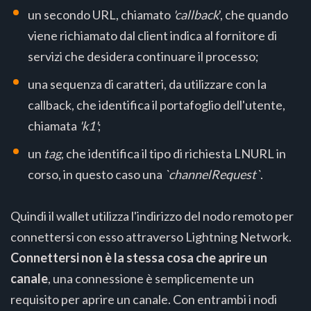
un secondo URL, chiamato
'callback
', che quando
viene richiamato dal client indica al fornitore di
servizi che desidera continuare il processo;
una sequenza di caratteri, da utilizzare con la
callback, che identifica il portafoglio dell'utente,
chiamata
'k1'
;
un
tag
, che identifica il tipo di richiesta LNURL in
corso, in questo caso una
`channelRequest`
.
Quindi il wallet utilizza l'indirizzo del nodo remoto per
connettersi con esso attraverso Lightning Network.
Connettersi non è la stessa cosa che aprire un
canale
, una connessione è semplicemente un
requisito per aprire un canale. Con entrambi i nodi