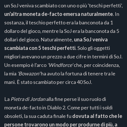
un SoJ veniva scambiato con uno o più 'teschi perfetti',
un'altra moneta de-facto emersa naturalmente
. In
sostanza, il teschio perfetto era la banconota da 1
dollaro del gioco, mentre la SoJ era la banconota da 5
dollari del gioco. Naturalmente,
una SoJ veniva
scambiata con 5 teschi perfetti
. Solo gli oggetti
migliori avevano un prezzo a due cifre in termini di SoJ.
Un esempio è l'arco
'Windforce'
che, per coincidenza,
la mia
'Bowazon'
ha avuto la fortuna di tenere tra le
mani. È stato scambiato per circa 40 SoJ.
La
Pietra di Jordan
alla fine perse il suo ruolo di
moneta de-facto in Diablo 2. Come per tutti i soldi
obsoleti, la sua caduta finale fu
dovuta al fatto che le
persone trovarono un modo per produrne di più, a