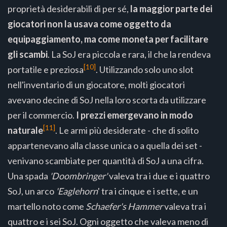
proprietà desiderabili di per sé,
la maggior parte dei
giocatori non la usava come oggetto da
equipaggiamento, ma come moneta per facilitare
gli scambi
. La SoJ era piccola e rara, il che la rendeva
[10]
portatile e preziosa
. Utilizzando solo uno slot
nell'inventario di un giocatore, molti giocatori
avevano decine di SoJ nella loro scorta da utilizzare
per il commercio.
I prezzi emergevano in modo
[11]
naturale
. Le armi più desiderate - che di solito
appartenevano alla classe unica o a quella dei set -
venivano scambiate per quantità di SoJ a una cifra.
Una spada
'Doombringer'
valeva tra i due e i quattro
SoJ, un arco
'Eaglehorn
' tra i cinque e i sette, e un
martello noto come
Schaefer's Hammer
valeva tra i
quattro e i sei SoJ. Ogni oggetto che valeva meno di