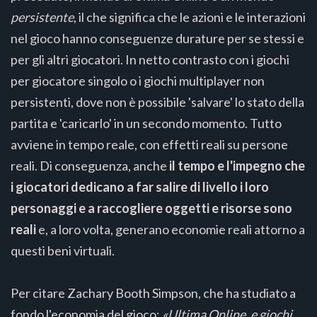
persistente
, il che significa che le azioni e le interazioni
nel gioco hanno conseguenze durature per se stessi e
per gli altri giocatori. In netto contrasto con i giochi
per giocatore singolo o i giochi multiplayer non
persistenti, dove non è possibile 'salvare' lo stato della
partita e 'caricarlo' in un secondo momento. Tutto
avviene in tempo reale, con effetti reali su persone
reali. Di conseguenza, anche
il tempo e l'impegno che
i giocatori dedicano a far salire di livello i loro
personaggi e a raccogliere oggetti e risorse sono
reali
e, a loro volta, generano economie reali attorno a
questi beni virtuali.
Per citare Zachary Booth Simpson, che ha studiato a
fondo l'economia del gioco:
«Ultima Online, e giochi