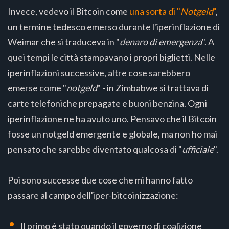
Invece, vedevo il Bitcoin come
una sorta di "
Notgeld
"
,
un termine tedesco emerso durante l'iperinflazione di
Weimar che si traduceva in "
denaro di emergenza
". A
quei tempi le città stampavano i propri biglietti. Nelle
iperinflazioni successive, altre cose sarebbero
emerse come "
notgeld
" - in Zimbabwe si trattava di
carte telefoniche prepagate e buoni benzina. Ogni
iperinflazione ne ha avuto uno. Pensavo che il Bitcoin
fosse un notgeld emergente e globale, ma non ho mai
pensato che sarebbe diventato qualcosa di "
ufficiale
".
Poi sono successe due cose che mi hanno fatto
passare al campo dell'iper-bitcoinizzazione:
Il primo è stato quando il governo di coalizione