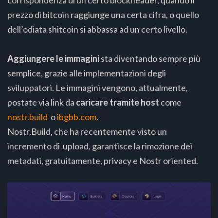
corrispondenza di un certo blockheader, quando il
prezzo di bitcoin raggiunge una certa cifra, o quello
dell’odiata shitcoin si abbassa ad un certo livello.
Aggiungere le immagini
sta diventando sempre più
semplice, grazie alle implementazioni degli
sviluppatori. Le immagini vengono, attualmente,
postate via link da
caricare tramite host
come
nostr.build
o
ibgbb.com
.
Nostr.Build, che ha recentemente visto un
incremento di upload, garantisce la rimozione dei
metadati, gratuitamente, privacy e Nostr oriented.