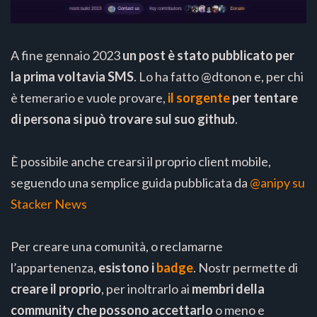
A fine gennaio 2023
un post è stato pubblicato per
la prima voltavia SMS
. Lo ha fatto @dtonon e, per chi
è temerario e vuole provare,
il sorgente
per tentare
di persona si può trovare sul suo github
.
È possibile anche crearsi il proprio client mobile,
seguendo una semplice guida pubblicata da
@anipy su
Stacker News
Per creare una comunità, o reclamarne
l’appartenenza,
esistono i
badge
. Nostr permette di
creare il proprio
, per inoltrarlo ai
membri della
community che possono accettarlo
o meno e