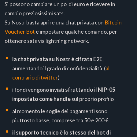
Si possono cambiare un po' di euro e ricevere in
cambio preziosissimi sats.
Su Nostr basta aprire una chat privata con
Bitcoin
Voucher Bot
e impostare qualche comando, per
ottenere sats via lightning network.
la chat privata su Nostr è cifrata E2E
,
aumentando il grado di confidenzialità (
al
contrario di twitter
)
i fondi vengono inviati
sfruttando il NIP-05
impostato come handle
sul proprio profilo
al momento le soglie dei pagamenti sono
piuttosto basse, comprese tra 50 e 200 €
il supporto tecnico è lo stesso del bot di