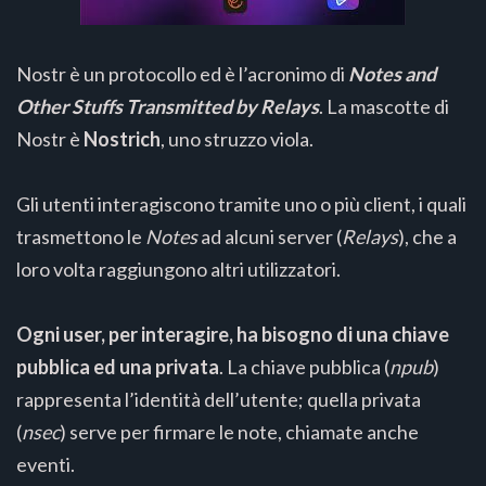
Nostr è un protocollo ed è l’acronimo di
Notes and
Other Stuffs Transmitted by Relays
. La mascotte di
Nostr è
Nostrich
, uno struzzo viola.
Gli utenti interagiscono tramite uno o più client, i quali
trasmettono le
Notes
ad alcuni server (
Relays
), che a
loro volta raggiungono altri utilizzatori.
Ogni user, per interagire, ha bisogno di una chiave
pubblica ed una privata
. La chiave pubblica (
npub
)
rappresenta l’identità dell’utente; quella privata
(
nsec
) serve per firmare le note, chiamate anche
eventi.