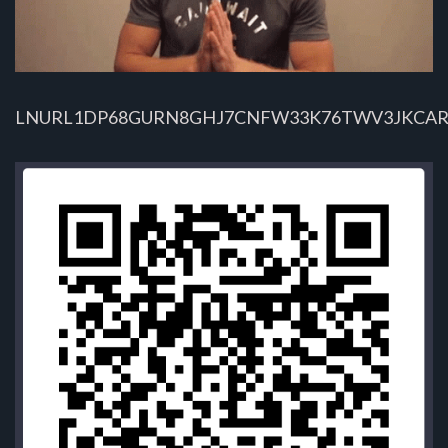
LNURL1DP68GURN8GHJ7CNFW33K76TWV3JKCAR