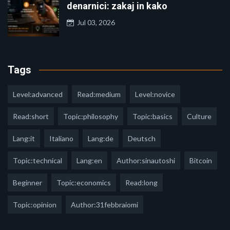
denarnici: zakaj in kako
Jul 03, 2026
Tags
Level:advanced
Read:medium
Level:novice
Read:short
Topic:philosophy
Topic:basics
Culture
Lang:it
Italiano
Lang:de
Deutsch
Topic:technical
Lang:en
Author:sinautoshi
Bitcoin
Beginner
Topic:economics
Read:long
Topic:opinion
Author:31febbraiomi