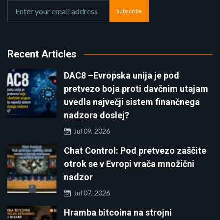
Subscribe
Recent Articles
DAC8 –Evropska unija je pod
pretvezo boja proti davčnim utajam
uvedla največji sistem finančnega
nadzora doslej?
Jul 09, 2026
Chat Control: Pod pretvezo zaščite
otrok se v Evropi vrača množični
nadzor
Jul 07, 2026
Hramba bitcoina na strojni