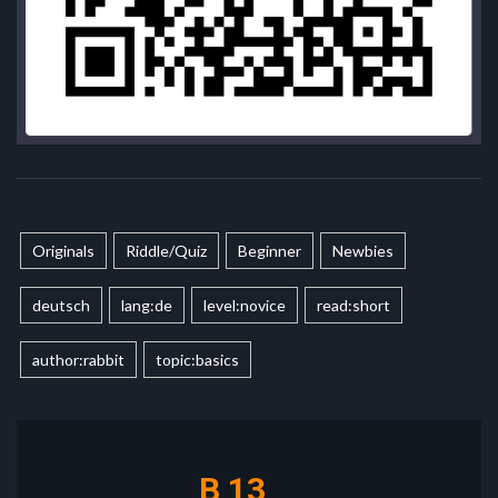
Originals
Riddle/Quiz
Beginner
Newbies
deutsch
lang:de
level:novice
read:short
author:rabbit
topic:basics
B 13