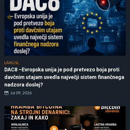
LANG:SL
DAC8 –Evropska unija je pod pretvezo boja proti
davčnim utajam uvedla največji sistem finančnega
nadzora doslej?
Jul 09, 2026