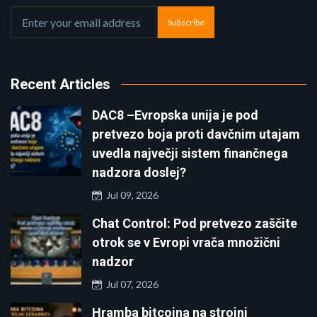
Subscribe
Recent Articles
DAC8 –Evropska unija je pod
pretvezo boja proti davčnim utajam
uvedla največji sistem finančnega
nadzora doslej?
Jul 09, 2026
Chat Control: Pod pretvezo zaščite
otrok se v Evropi vrača množični
nadzor
Jul 07, 2026
Hramba bitcoina na strojni