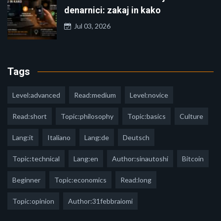
denarnici: zakaj in kako
Jul 03, 2026
Tags
Level:advanced
Read:medium
Level:novice
Read:short
Topic:philosophy
Topic:basics
Culture
Lang:it
Italiano
Lang:de
Deutsch
Topic:technical
Lang:en
Author:sinautoshi
Bitcoin
Beginner
Topic:economics
Read:long
Topic:opinion
Author:31febbraiomi