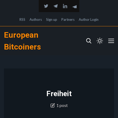
RSS
Authors
Sign up
Partners
Author Login
European
Bitcoiners
Freiheit
1 post