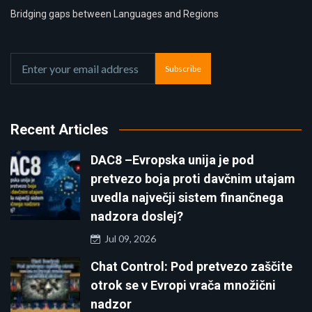
Bridging gaps between Languages and Regions
Subscribe
Recent Articles
DAC8 –Evropska unija je pod
pretvezo boja proti davčnim utajam
uvedla največji sistem finančnega
nadzora doslej?
Jul 09, 2026
Chat Control: Pod pretvezo zaščite
otrok se v Evropi vrača množični
nadzor