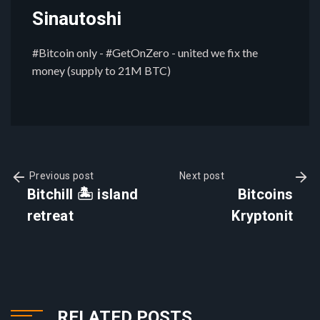
Sinautoshi
#Bitcoin only - #GetOnZero - united we fix the
money (supply to 21M BTC)
Previous post
Next post
Bitchill 🏝️ island
Bitcoins
retreat
Kryptonit
RELATED POSTS