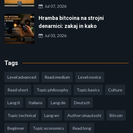
Jul 07, 2026
Hramba bitcoina na strojni
denarnici: zakaj in kako
Jul 03, 2026
Tags
Level:advanced
Read:medium
Level:novice
Read:short
Topic:philosophy
Topic:basics
Culture
Lang:it
Italiano
Lang:de
Deutsch
Topic:technical
Lang:en
Author:sinautoshi
Bitcoin
Beginner
Topic:economics
Read:long