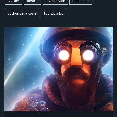
Bitcoin
lang:de
level:novice
read:short
author:sinautoshi
topic:basics