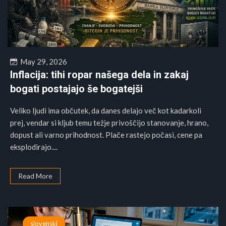
May 29, 2026
Inflacija: tihi ropar našega dela in zakaj
bogati postajajo še bogatejši
Veliko ljudi ima občutek, da danes delajo več kot kadarkoli
prej, vendar si kljub temu težje privoščijo stanovanje, hrano,
dopust ali varno prihodnost. Plače rastejo počasi, cene pa
eksplodirajo....
Read More
slovenski