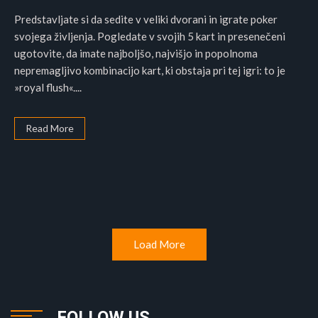
Predstavljate si da sedite v veliki dvorani in igrate poker
svojega življenja. Pogledate v svojih 5 kart in presenečeni
ugotovite, da imate najboljšo, najvišjo in popolnoma
nepremagljivo kombinacijo kart, ki obstaja pri tej igri: to je
»royal flush«....
Read More
Load More
FOLLOW US