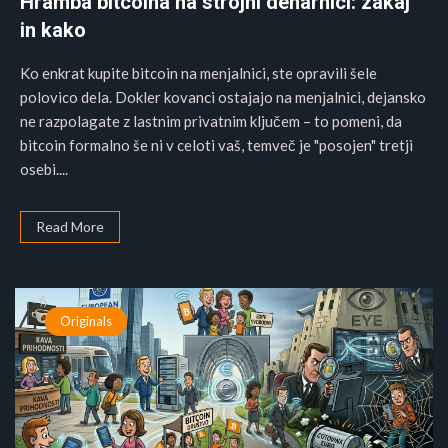
Hramba bitcoina na strojni denarnici: zakaj
in kako
Ko enkrat kupite bitcoin na menjalnici, ste opravili šele
polovico dela. Dokler kovanci ostajajo na menjalnici, dejansko
ne razpolagate z lastnim privatnim ključem – to pomeni, da
bitcoin formalno še ni v celoti vaš, temveč je "posojen" tretji
osebi....
Read More
Originals