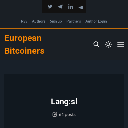
RSS
Authors
Sign up
Partners
Author Login
European
Bitcoiners
Lang:sl
61 posts