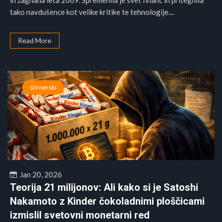
in zagnana leta 2009. Spremenila je svet financ in pritegnila
tako navdušence kot velike kritike te tehnologije....
Read More
slovenski
Jan 20, 2026
Teorija 21 milijonov: Ali kako si je Satoshi
Nakamoto z Kinder čokoladnimi ploščicami
izmislil svetovni monetarni red