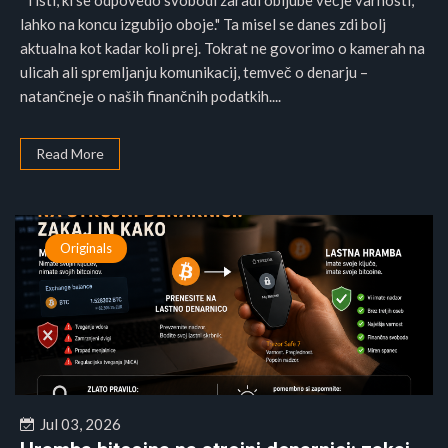
"Tisti, ki se odpovedo svobodi zaradi obljube večje varnosti,
lahko na koncu izgubijo oboje." Ta misel se danes zdi bolj
aktualna kot kadar koli prej. Tokrat ne govorimo o kamerah na
ulicah ali spremljanju komunikacij, temveč o denarju –
natančneje o naših finančnih podatkih....
Read More
Originals
Jul 03, 2026