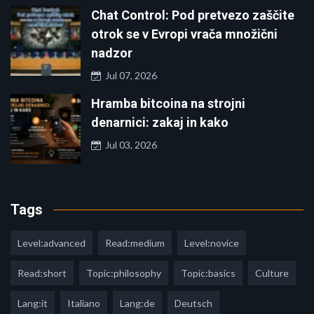
Chat Control: Pod pretvezo zaščite
otrok se v Evropi vrača množični
nadzor
Jul 07, 2026
Hramba bitcoina na strojni
denarnici: zakaj in kako
Jul 03, 2026
Tags
Level:advanced
Read:medium
Level:novice
Read:short
Topic:philosophy
Topic:basics
Culture
Lang:it
Italiano
Lang:de
Deutsch