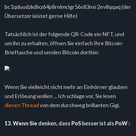
bc1qduudzkdlxz64p8rnlmclgr56s83nsr2ev8qqaq (der
Übersetzer leistet gerne Hilfe)
Tatsächlich ist der folgende QR-Code ein NFT, und
um ihn zu erhalten, öffnen Sie einfach Ihre Bitcoin-
Brieftasche und senden Bitcoin dorthin:
Wenn Sie vielleicht nicht mehr an Einhörner glauben
und Erlösung wollen ... Ich schlage vor, Sie lesen
diesen Thread
von dem durchweg brillanten Gigi.
13. Wenn Sie
denken, dass
PoS
besser ist als
PoW :