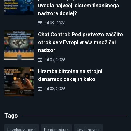
uvedla največji sistem finančnega
nadzora doslej?
Jul 09, 2026
Chat Control: Pod pretvezo zaščite
otrok se v Evropi vrača množični
nadzor
Jul 07, 2026
Hramba bitcoina na strojni
denarnici: zakaj in kako
Jul 03, 2026
Tags
Level:advanced
Read:medium
Level:novice