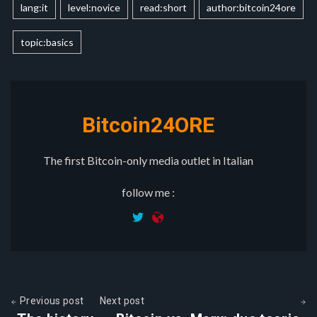
lang:it
level:novice
read:short
author:bitcoin24ore
topic:basics
Bitcoin24ORE
The first Bitcoin-only media outlet in Italian
follow me :
Previous post
Next post