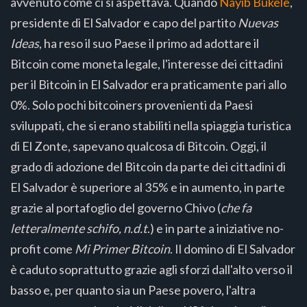
avvenuto come ci si aspettava. Quando
Nayib Bukele
,
presidente di El Salvador e capo del partito
Nuevas
Ideas
, ha reso il suo Paese il primo ad adottare il
Bitcoin come moneta legale, l'interesse dei cittadini
per il Bitcoin in El Salvador era praticamente pari allo
0%. Solo pochi bitcoiners provenienti da Paesi
sviluppati, che si erano stabiliti nella spiaggia turistica
di El Zonte, sapevano qualcosa di Bitcoin. Oggi, il
grado di adozione del Bitcoin da parte dei cittadini di
El Salvador è superiore al 35% e in aumento, in parte
grazie al portafoglio del governo Chivo (
che fa
letteralmente schifo, n.d.t
.) e in parte a iniziative no-
profit come
Mi Primer Bitcoin
. Il domino di El Salvador
è caduto soprattutto grazie agli sforzi dall'alto verso il
basso e, per quanto sia un Paese povero, l'altra