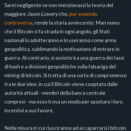
Sarei negligente se non menzionassi la teoria del
maggiore
Jason Lowery
che,
pur essendo
controversa
, rende la storia avvincente: Man mano
che il Bitcoin si fa strada in ogni angolo, gli Stati
nazionali lo adotteranno e lo useranno come arma
geopolitica, sublimando la motivazione di entrare in
guerra. Al contrario, si assisterà a una guerra dei tassi
di hash e a divisioni geopolitiche sulla falsariga del
mining di bitcoin. Si tratta di una sorta di compromesso
tra le due idee, in cui il Bitcoin viene cooptato dalle
autorità attuali - membri della banca centrale
compresi - ma esso trova un modo per spostare i loro
incentivi a suo favore.
Nella misura in cui riusciranno ad accaparrarsi i bitcoin