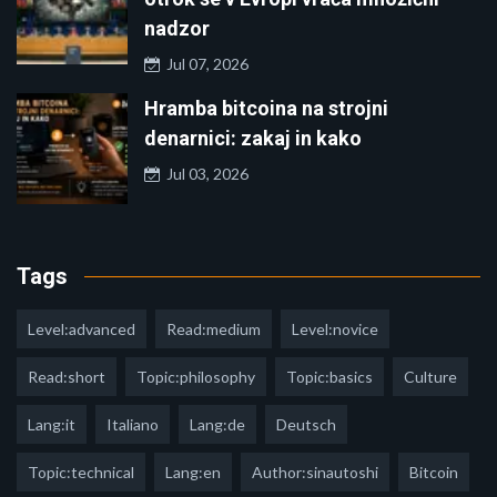
nadzor
Jul 07, 2026
Hramba bitcoina na strojni
denarnici: zakaj in kako
Jul 03, 2026
Tags
Level:advanced
Read:medium
Level:novice
Read:short
Topic:philosophy
Topic:basics
Culture
Lang:it
Italiano
Lang:de
Deutsch
Topic:technical
Lang:en
Author:sinautoshi
Bitcoin