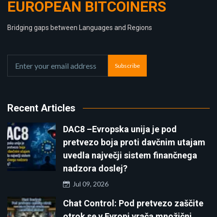
EUROPEAN BITCOINERS
Bridging gaps between Languages and Regions
Subscribe
Recent Articles
DAC8 –Evropska unija je pod
pretvezo boja proti davčnim utajam
uvedla največji sistem finančnega
nadzora doslej?
Jul 09, 2026
Chat Control: Pod pretvezo zaščite
otrok se v Evropi vrača množični