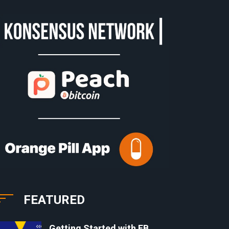
FEATURED
Getting Started with EB