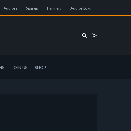
Authors
Sign up
Partners
Author Login
NS
JOIN US
SHOP