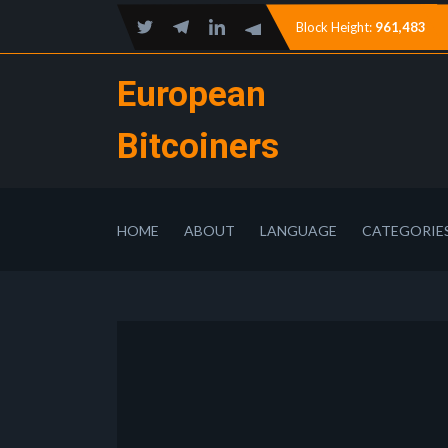
Block Height:
961,483
European
Bitcoiners
HOME
ABOUT
LANGUAGE
CATEGORIE