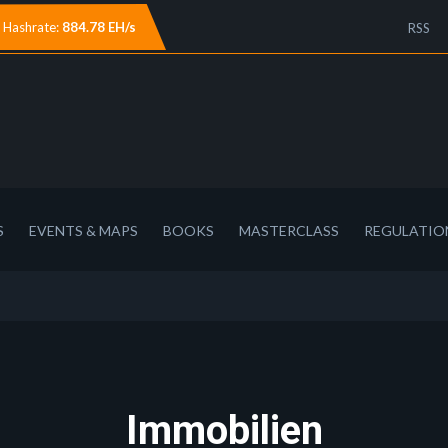
Hashrate:
884.78 EH/s
RSS
S
EVENTS & MAPS
BOOKS
MASTERCLASS
REGULATIO
Immobilien