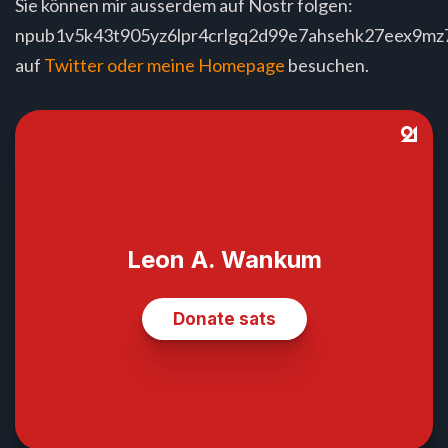
Sie können mir ausserdem auf Nostr folgen:
npub1v5k43t905yz6lpr4crlgq2d99e7ahsehk27eex9m
auf
Twitter oder meine
Homepage
besuchen.