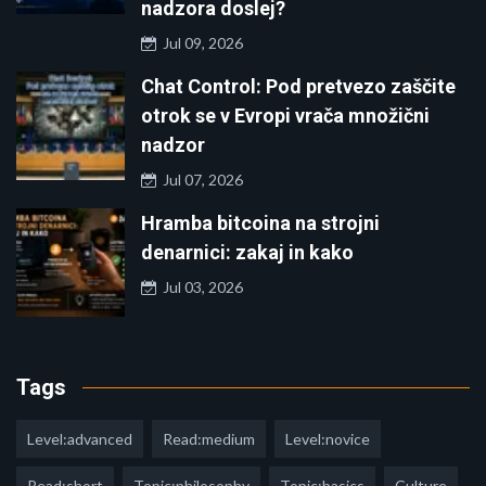
nadzora doslej?
Jul 09, 2026
Chat Control: Pod pretvezo zaščite
otrok se v Evropi vrača množični
nadzor
Jul 07, 2026
Hramba bitcoina na strojni
denarnici: zakaj in kako
Jul 03, 2026
Tags
Level:advanced
Read:medium
Level:novice
Read:short
Topic:philosophy
Topic:basics
Culture