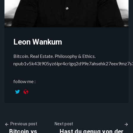
Leon Wankum
Bitcoin. Real Estate. Philosophy & Ethics.
npub1v5k43t905yz6lpr4crlgq2d99e7ahsehk27eex9mz7
follow me :
Previous post
Next post
Bitcoin vs
Hast du genug von der