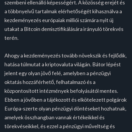
szembeni ellenálló képességért. A közösség erejét és
a többnyelvű tartalmak elérhetőségét kihasználva a
kezdeményezés európaiak milliói számára nyit új
utakat a Bitcoin demisztifikálására irányuló törekvés
terén.
Ahogy a kezdeményezés tovább növekszik és fejlődik,
hatása túlmutat a kriptovaluta világán. Bátor lépést
jelent egy olyan jövő felé, amelyben a pénzügyi
oktatás hozzáférhető, felhatalmazó és a
központosított intézmények befolyásától mentes.
Ebben a jövőben a tájékozott és elkötelezett polgárok
Európa-szerte olyan pénzügyi döntéseket hozhatnak,
amelyek összhangban vannak értékeikkel és
törekvéseikkel, és ezzel a pénzügyi műveltség és