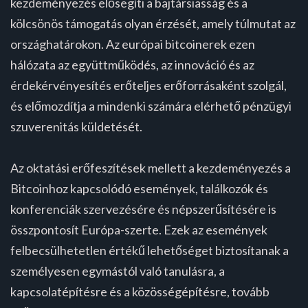
kezdeményezés elősegíti a bajtársiasság és a
kölcsönös támogatás olyan érzését, amely túlmutat az
országhatárokon. Az európai bitcoinerek ezen
hálózata az együttműködés, az innováció és az
érdekérvényesítés erőteljes erőforrásaként szolgál,
és előmozdítja a mindenki számára elérhető pénzügyi
szuverenitás küldetését.
Az oktatási erőfeszítések mellett a kezdeményezés a
Bitcoinhoz kapcsolódó események, találkozók és
konferenciák szervezésére és népszerűsítésére is
összpontosít Európa-szerte. Ezek az események
felbecsülhetetlen értékű lehetőséget biztosítanak a
személyesen egymástól való tanulásra, a
kapcsolatépítésre és a közösségépítésre, tovább