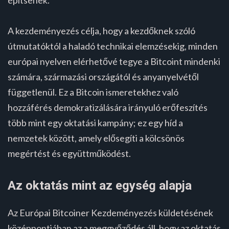
A kezdeményezés célja, hogy a kezdőknek szóló
útmutatóktól a haladó technikai elemzésekig, minden
európai nyelven elérhetővé tegye a Bitcoint mindenki
számára, származási országától és anyanyelvétől
függetlenül. Ez a Bitcoin ismeretekhez való
hozzáférés demokratizálására irányuló erőfeszítés
több mint egy oktatási kampány; ez egy híd a
nemzetek között, amely elősegíti a kölcsönös
megértést és együttműködést.
Az oktatás mint az egység alapja
Az Európai Bitcoiner Kezdeményezés küldetésének
középpontjában az a meggyőződés áll, hogy az oktatás