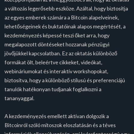
a változás legerősebb eszköze. Azáltal, hogy biztosítja
az egyes emberek számára a Bitcoin alapelveinek,
lehetőségeinek és buktatóinak alapos megértését, a
kezdeményezés képessé teszi őket arra, hogy
megalapozott döntéseket hozzanak pénzügyi
jövőjükkel kapcsolatban. Ez az oktatás különböző
formákat ölt, beleértve cikkeket, videókat,
webináriumokat és interaktív workshopokat,
biztosítva, hogy a különböző stílusú és preferenciájú
tanulók hatékonyan tudjanak foglalkozni a
tananyaggal.
A kezdeményezés emellett aktívan dolgozik a
Bitcoinról szóló mítoszok eloszlatásán és a téves
információk ellensúlyozásán, ami kulcsfontosságú egy