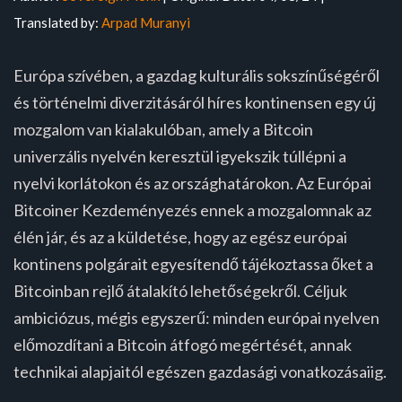
Translated by:
Arpad Muranyi
Európa szívében, a gazdag kulturális sokszínűségéről
és történelmi diverzitásáról híres kontinensen egy új
mozgalom van kialakulóban, amely a Bitcoin
univerzális nyelvén keresztül igyekszik túllépni a
nyelvi korlátokon és az országhatárokon. Az Európai
Bitcoiner Kezdeményezés ennek a mozgalomnak az
élén jár, és az a küldetése, hogy az egész európai
kontinens polgárait egyesítendő tájékoztassa őket a
Bitcoinban rejlő átalakító lehetőségekről. Céljuk
ambiciózus, mégis egyszerű: minden európai nyelven
előmozdítani a Bitcoin átfogó megértését, annak
technikai alapjaitól egészen gazdasági vonatkozásaiig.