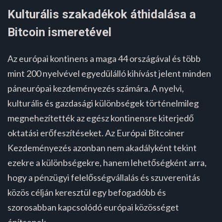
Kulturális szakadékok áthidalása a
Bitcoin ismeretével
Az európai kontinens a maga 44 országával és több
mint 200 nyelvével egyedülálló kihívást jelent minden
páneurópai kezdeményezés számára. A nyelvi,
kulturális és gazdasági különbségek történelmileg
megnehezítették az egész kontinensre kiterjedő
oktatási erőfeszítéseket. Az Európai Bitcoiner
Kezdeményezés azonban nem akadályként tekint
ezekre a különbségekre, hanem lehetőségként arra,
hogy a pénzügyi felelősségvállalás és szuverenitás
közös célján keresztül egy befogadóbb és
szorosabban kapcsolódó európai közösséget
építsenek.