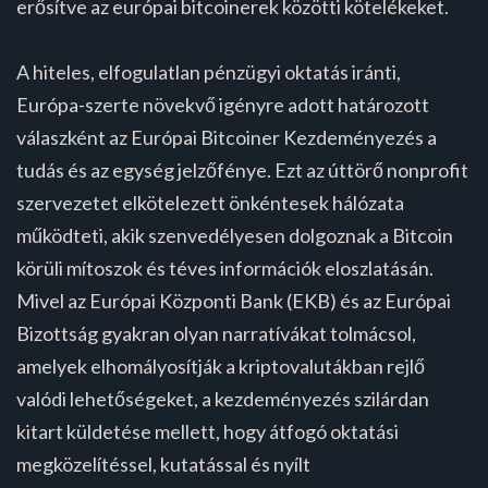
erősítve az európai bitcoinerek közötti kötelékeket.
A hiteles, elfogulatlan pénzügyi oktatás iránti,
Európa-szerte növekvő igényre adott határozott
válaszként az Európai Bitcoiner Kezdeményezés a
tudás és az egység jelzőfénye. Ezt az úttörő nonprofit
szervezetet elkötelezett önkéntesek hálózata
működteti, akik szenvedélyesen dolgoznak a Bitcoin
körüli mítoszok és téves információk eloszlatásán.
Mivel az Európai Központi Bank (EKB) és az Európai
Bizottság gyakran olyan narratívákat tolmácsol,
amelyek elhomályosítják a kriptovalutákban rejlő
valódi lehetőségeket, a kezdeményezés szilárdan
kitart küldetése mellett, hogy átfogó oktatási
megközelítéssel, kutatással és nyílt