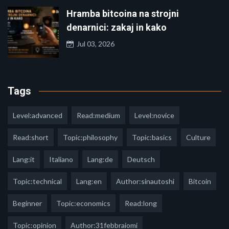
Hramba bitcoina na strojni
denarnici: zakaj in kako
Jul 03, 2026
Tags
Level:advanced
Read:medium
Level:novice
Read:short
Topic:philosophy
Topic:basics
Culture
Lang:it
Italiano
Lang:de
Deutsch
Topic:technical
Lang:en
Author:sinautoshi
Bitcoin
Beginner
Topic:economics
Read:long
Topic:opinion
Author:31febbraiomi