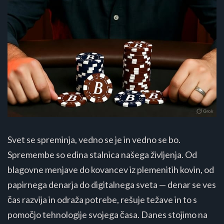
Svet se spreminja, vedno se je in vedno se bo.
Spremembe so edina stalnica našega življenja. Od
blagovne menjave do kovancev iz plemenitih kovin, od
papirnega denarja do digitalnega sveta — denar se ves
čas razvija in odraža potrebe, rešuje težave in to s
pomočjo tehnologije svojega časa. Danes stojimo na