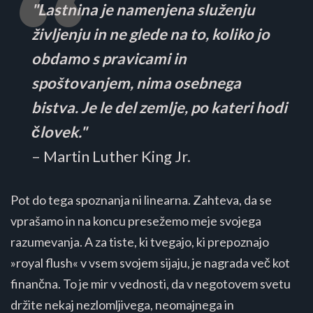
"Lastnina je namenjena služenju
življenju in ne glede na to, koliko jo
obdamo s pravicami in
spoštovanjem, nima osebnega
bistva. Je le del zemlje, po kateri hodi
človek."
– Martin Luther King Jr.
Pot do tega spoznanja ni linearna. Zahteva, da se
vprašamo in na koncu presežemo meje svojega
razumevanja. A za tiste, ki tvegajo, ki prepoznajo
»royal flush« v vsem svojem sijaju, je nagrada več kot
finančna. To je mir v vednosti, da v negotovem svetu
držite nekaj nezlomljivega, neomajnega in