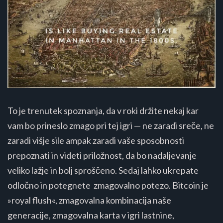
To je trenutek spoznanja, da v roki držite nekaj kar
vam bo prineslo zmago pri tej igri — ne zaradi sreče, ne
zaradi višje sile ampak zaradi vaše sposobnosti
prepoznati in videti priložnost, da bo nadaljevanje
veliko lažje in bolj sproščeno. Sedaj lahko ukrepate
odločno in potegnete zmagovalno potezo. Bitcoin je
»royal flush«, zmagovalna kombinacija naše
generacije, zmagovalna karta v igri lastnine,