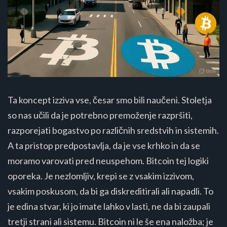
Ta koncept izziva vse, česar smo bili naučeni. Stoletja
so nas učili da je potrebno premoženje razpršiti,
razporejati bogastvo po različnih sredstvih in sistemih.
A ta pristop predpostavlja, da je vse krhko in da se
moramo varovati pred neuspehom. Bitcoin tej logiki
oporeka. Je nezlomljiv, krepi se z vsakim izzivom,
vsakim poskusom, da bi ga diskreditirali ali napadli. To
je edina stvar, ki jo imate lahko v lasti, ne da bi zaupali
tretji strani ali sistemu. Bitcoin ni le še ena naložba; je