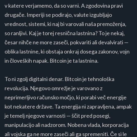
v katere verjamemo, da so varni. A zgodovina pravi
drugače. Imperiji se podirajo, valute izgubljajo
vrednost, sistemi, ki naj bi varovali naša premoženja,
so ranljivi. Kaj je torej resnična lastnina? To je nekaj,
česar nihče ne more zaseči, pokvariti ali devalvirati —
oblika lastnine, ki obstaja onkraj dosega zakonov, vojn
in človeških napak. Bitcoin je ta lastnina.
To ni zgolj digitalni denar. Bitcoin je tehnološka
revolucija. Njegovo omrežje je varovano z
neprimerljivo računsko močjo, ki porabi več energije
kot nekatere države. Ta energija ni zapravljena, ampak
je temelj njegove varnosti — ščit pred posegi,
manipulacijo ali nadzorom. Nobena vlada, korporacija
ali vojska ga ne more zaseči ali ga spremeniti. Če si le