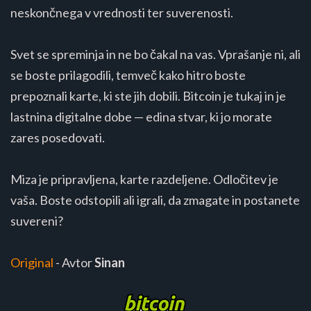
neskončnega v vrednosti ter suverenosti.
Svet se spreminja in ne bo čakal na vas. Vprašanje ni, ali
se boste prilagodili, temveč kako hitro boste
prepoznali karte, ki ste jih dobili. Bitcoin je tukaj in je
lastnina digitalne dobe — edina stvar, ki jo morate
zares posedovati.
Miza je pripravljena, karte razdeljene. Odločitev je
vaša. Boste odstopili ali igrali, da zmagate in postanete
suvereni?
Original
- Avtor
Sinan