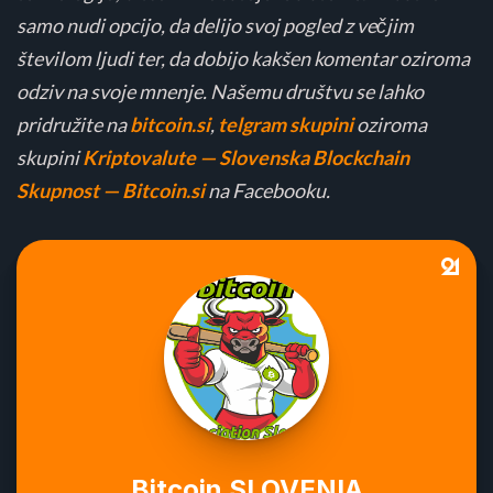
samo nudi opcijo, da delijo svoj pogled z večjim
številom ljudi ter, da dobijo kakšen komentar oziroma
odziv na svoje mnenje. Našemu društvu se lahko
pridružite na
bitcoin.si
,
telgram skupini
oziroma
skupini
Kriptovalute — Slovenska Blockchain
Skupnost — Bitcoin.si
na Facebooku.