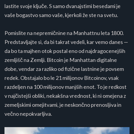
lastite svoje ključe. S samo dvanajstimi besedami je
vaše bogastvo samo vaše, kjerkoli že ste na svetu.
Pomislite na nepremičnine na Manhattnu leta 1800.
Predstavljajte si, da bi takrat vedeli, kar vemo danes —
da bo ta majhen otok postal eno od najdragocenejših
zemljišč na Zemlji. Bitcoin je Manhattan digitalne
dobe, vendar za razliko od fizične lastnine je povsem
redek. Obstajalo bo le 21 milijonov Bitcoinov, vsak
razdeljen na 100 milijonov manjših enot. To je redkost
v najčistejši obliki, nekakšna vrednost, ki ni omejena z
zemeljskimi omejitvami, je neskončno prenosljiva in
večno nepokvarljiva.