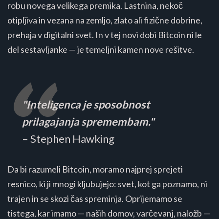
robu novega velikega premika. Lastnina, nekoč
otipljiva in vezana na zemljo, zlato ali fizične dobrine,
prehaja v digitalni svet. In v tej novi dobi Bitcoin ni le
del sestavljanke — je temeljni kamen nove rešitve.
"Inteligenca je sposobnost
prilagajanja spremembam."
– Stephen Hawking
Da bi razumeli Bitcoin, moramo najprej sprejeti
resnico, ki ji mnogi kljubujejo: svet, kot ga poznamo, ni
trajen in se skozi čas spreminja. Oprijemamo se
tistega, kar imamo — naših domov, varčevanj, naložb —