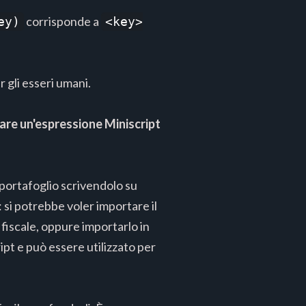
corrisponde a
ey)
<key>
r gli esseri umani.
care un'espressione Miniscript
portafoglio scrivendolo su
: si potrebbe voler importare il
fiscale, oppure importarlo in
ipt e può essere utilizzato per