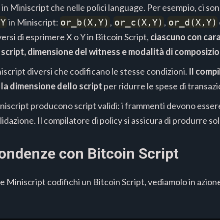
 in Miniscript che nelle polici language. Per esempio, ci s
in Miniscript:
,
,
 Y
or_b(X,Y)
or_c(X,Y)
or_d(X,Y)
ersi di esprimere X o Y in Bitcoin Script,
ciascuno con cara
 script, dimensione del witness e modalità di composizi
script diversi che codificano le stesse condizioni.
Il compi
 la dimensione dello
script
per ridurre le spese di transaz
niscript producono script validi: i frammenti devono esse
lidazione. Il compilatore di policy si assicura di produrre sol
pondenze con Bitcoin Script
 Miniscript codifichi un Bitcoin Script, vediamolo in azion