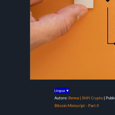
Lingua ▼
Autore:
Benna | Shift Crypto
| Pubb
Bitcoin Miniscript - Part II