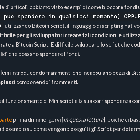
ie di articoli, abbiamo visto esempi di come bloccare fondi 
1 può spendere in qualsiasi momento) OPPU
utilizzando Bitcoin Script, il linguaggio di scripting nativ
)
ifficile per gli sviluppatori creare tali condizioni e utilizz
ate a Bitcoin Script. È difficile sviluppare lo script che cod
lidi che possano spendere i fondi.
blemi
introducendo frammenti che incapsulano pezzi di Bit
mplessi
componendo i frammenti.
il funzionamento di Miniscript e la sua corrispondenza con
 parte
prima di immergervi [
in questa lettura
], poiché ci ba
o, ad esempio su come vengono eseguiti gli Script per dete