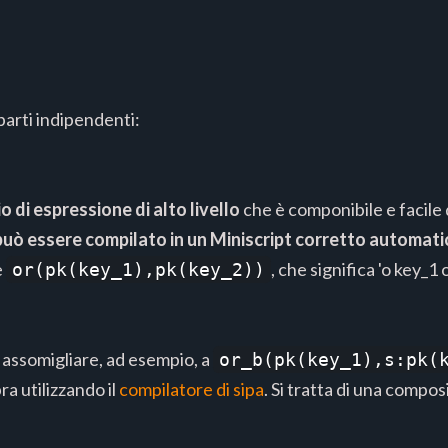
arti indipendenti:
o di espressione di alto livello
che è componibile e facile 
può essere compilato in un Miniscript corretto automat
è
, che significa 'o key_
or(pk(key_1),pk(key_2))
 assomigliare, ad esempio, a
or_b(pk(key_1),s:pk(
ra utilizzando il
compilatore di sipa
. Si tratta di una comp