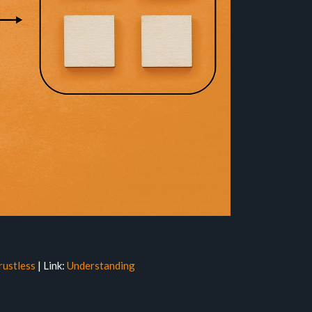
rustless
| Link:
Understanding