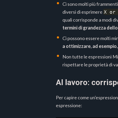
Ci sono molti più frammenti
diversi di esprimere
X or
quali corrisponde a modi div
termini di grandezza dello
Ci possono essere molti mini
a ottimizzare, ad esempio,
Non tutte le espressioni Mi
rispettare le proprietà di va
Al lavoro: corris
Per capire come un'espressione
espressione: