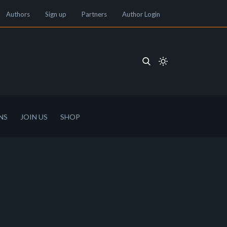
Authors
Sign up
Partners
Author Login
NS
JOIN US
SHOP