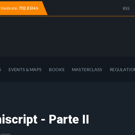
Hashrate:
702.8 EH/s
RSS
S
EVENTS & MAPS
BOOKS
MASTERCLASS
REGULATIO
script - Parte II