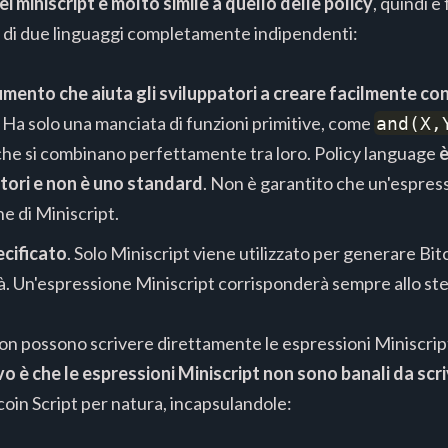
i miniscript è molto simile a quello delle policy
, quindi è
a di due linguaggi completamente indipendenti:
mento che aiuta gli sviluppatori a creare facilmente con
 Ha solo una manciata di funzioni primitive, come
and(X,
 che si combinano perfettamente tra loro. Policy language
è
atori e non è uno standard
. Non è garantito che un'espres
e di Miniscript.
ecificato
. Solo Miniscript viene utilizzato per generare Bitc
ità. Un'espressione Miniscript corrisponderà sempre allo ste
 non possono scrivere direttamente le espressioni Miniscri
ivo è che le espressioni Miniscript non sono banali da sc
coin Script per natura, incapsulandole: