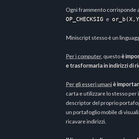
Ogni frammento corrisponde a 
e
OP_CHECKSIG
or_b(X,
Miniscript stesso è un linguaggi
Per i computer
, questo
è impor
e trasformarla in indirizzi di 
Per gli esseri umani
è importan
carta e utilizzare lo stesso per
descriptor del proprio portafo
un portafoglio mobile di visual
ricavare indirizzi.