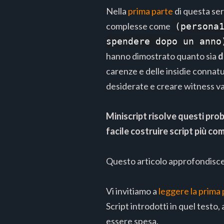
Nella
prima parte
di questa ser
complesse come
(persona
spendere dopo un anno
hanno dimostrato quanto sia
d
carenze e delle insidie connatur
desiderate e creare witness va
Miniscript risolve questi pro
facile costruire script più co
Questo articolo approfondisce 
Vi invitiamo a
leggere la prima
Script introdotti in quel test
essere spesa.