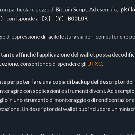
un particolare pezzo di Bitcoin Script. Ad esempio,
pk(k
corrisponde a
.
Y)
[X] [Y] BOOLOR
o di espressione di facile lettura sia per i computer che pe
tante affinché l'applicazione del wallet possa decodifi
ricezione
, consentendo di spendere gli
UTXO
.
te per poter fare una copia di backup del descriptor
del 
 interagire con applicazioni e strumenti diversi. Ad esempio
glio in uno strumento di monitoraggio o di rendicontazione 
izzazione. Un descriptor del wallet può includere un miniscr