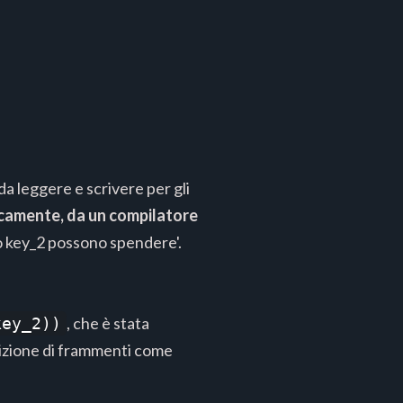
da leggere e scrivere per gli
icamente, da un compilatore
1 o key_2 possono spendere'.
, che è stata
key_2))
osizione di frammenti come