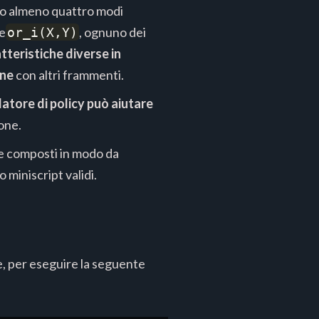
ono almeno quattro modi
e
, ognuno dei
or_i(X,Y)
tteristiche diverse in
one
con altri frammenti.
latore di policy può aiutare
ione.
re composti in modo da
o miniscript validi.
e, per eseguire la seguente