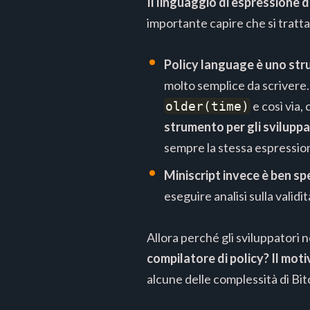
Il linguaggio di espressione de
importante capire che si tratt
Policy language è uno stru
molto semplice da scrivere.
e così via,
older(time)
strumento per gli svilupp
sempre la stessa espression
Miniscript invece è ben sp
eseguire analisi sulla valid
Allora perché gli sviluppatori
compilatore di policy? Il mot
alcune delle complessità di Bit