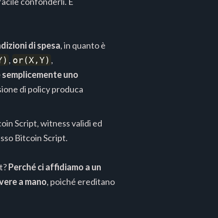
 facile confonderli. È
dizioni di spesa
, in quanto è
,
,
Y)
or(X,Y)
 semplicemente uno
sione di policy produca
oin Script, witness validi ed
sso Bitcoin Script.
pt?
Perché ci affidiamo a un
rivere a mano
, poiché ereditano