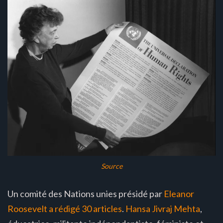
Source
Un comité des Nations unies présidé par
Eleanor
Roosevelt
a rédigé 30 articles
.
Hansa Jivraj Mehta
,