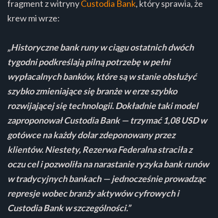
fragment z witryny
Custodia Bank
, który sprawia, że
krew mi wrze:
„Historyczne bank runy w ciągu ostatnich dwóch
tygodni podkreślają pilną potrzebę w pełni
wypłacalnych banków, które są w stanie obsłużyć
szybko zmieniające się branże w erze szybko
rozwijającej się technologii. Dokładnie taki model
zaproponował Custodia Bank — trzymać 1,08 USD w
gotówce na każdy dolar zdeponowany przez
klientów. Niestety, Rezerwa Federalna straciła z
oczu cel i pozwoliła na narastanie ryzyka bank runów
w tradycyjnych bankach — jednocześnie prowadząc
represje wobec branży aktywów cyfrowych i
Custodia Bank w szczególności.”