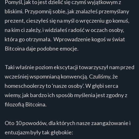
Pomyśl, jak to jest dzielić się czymś wyjątkowym z
bliskimi. Przypomnij sobie, jak znalazłeś przemyślany
prezent, cieszyłeś się na myśl o wręczeniu go komuś,
na kim ci zależy, i widziałeś radość w oczach osoby,
która go otrzymała. Wprowadzenie kogoś w świat
Bitcoina daje podobne emocje.
Taki właśnie poziom ekscytacji towarzyszył nam przed
wcześniej wspomnianą konwencją. Czuliśmy, że
homeschoolerzy to 'nasze osoby'. W głębi serca
wiemy, jak bardzo ich sposób myślenia jest zgodny z
filozofią Bitcoina.
Oto 10 powodów, dla których nasze zaangażowanie i
entuzjazm były tak głębokie: