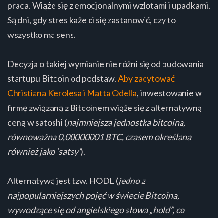
praca. Wiąże się z emocjonalnymi wzlotami i upadkami.
Są dni, gdy stres każe ci się zastanowić, czy to
wszystko ma sens.
Decyzja o takiej wymianie nie różni się od budowania
startupu Bitcoin od podstaw.
Aby zacytować
Christiana Kerolesa i Matta Odella
, inwestowanie w
firmę związaną z Bitcoinem wiąże się z alternatywną
ceną w satoshi (
najmniejsza jednostka bitcoina,
równoważna 0,00000001 BTC, czasem określana
również jako ‘satsy’
).
Alternatywą jest tzw. HODL (
jedno z
najpopularniejszych pojęć w świecie Bitcoina,
wywodzące się od angielskiego słowa „hold”, co