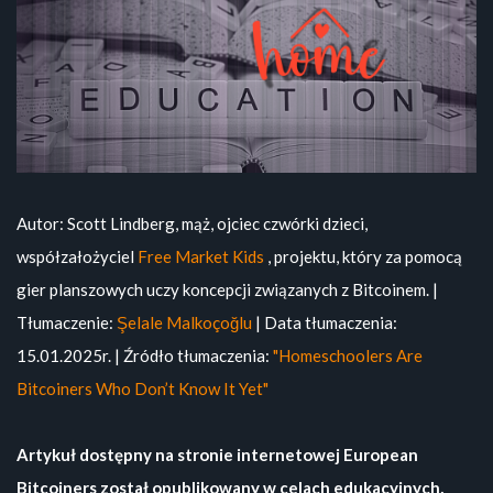
Autor: Scott Lindberg, mąż, ojciec czwórki dzieci,
współzałożyciel
Free Market Kids
, projektu, który za pomocą
gier planszowych uczy koncepcji związanych z Bitcoinem. |
Tłumaczenie:
Şelale Malkoçoğlu
| Data tłumaczenia:
15.01.2025r. | Źródło tłumaczenia:
"Homeschoolers Are
Bitcoiners Who Don’t Know It Yet"
Artykuł dostępny na stronie internetowej European
Bitcoiners został opublikowany w celach edukacyjnych,