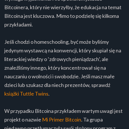
Bitcoinera, który nie wierzyłby, że edukacja na temat
Bitcoina jest kluczowa. Mimo to podzielę się kilkoma
przykładami.
Jeśli chodzi o homeschooling, być może byliśmy
jedynym wystawcą na konwencji, który skupiał się na
literackiej wiedzy o ‘zdrowych pieniądzach’, ale
znaleźliśmy innego, który koncentrował się na
nauczaniu o wolności i swobodzie. Jeśli masz małe
dzieci lub szukasz dla niech prezentów, sprawdź
książki Tuttle Twins
.
W przypadku Bitcoina przykładem wartym uwagi jest
projekt o nazwie
Mi Primer Bitcoin
. Ta grupa
niedawno przetłumaczyła swój złożony program z