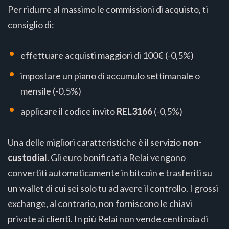
Per ridurre al massimo le commissioni di acquisto, ti
consiglio di:
effettuare acquisti maggiori di 100€ (-0,5%)
impostare un piano di accumulo settimanale o
mensile (-0,5%)
applicare il codice invito
REL3166
(-0,5%)
Una delle migliori caratteristiche è il servizio
non-
custodial
. Gli euro bonificati a Relai vengono
convertiti automaticamente in bitcoin e trasferiti su
un wallet di cui sei solo tu ad avere il controllo. I grossi
exchange, al contrario, non forniscono le chiavi
private ai clienti. In più Relai non vende centinaia di