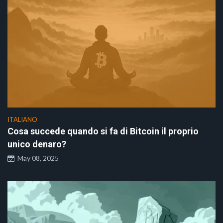
ITALIANO
Cosa succede quando si fa di Bitcoin il proprio
unico denaro?
May 08, 2025