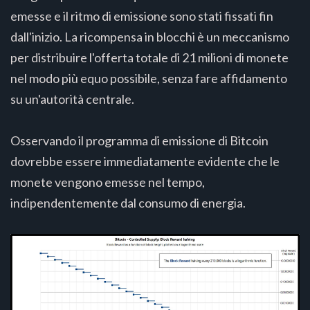
emesse e il ritmo di emissione sono stati fissati fin
dall'inizio. La ricompensa in blocchi è un meccanismo
per distribuire l'offerta totale di 21 milioni di monete
nel modo più equo possibile, senza fare affidamento
su un'autorità centrale.
Osservando il programma di emissione di Bitcoin
dovrebbe essere immediatamente evidente che le
monete vengono emesse nel tempo,
indipendentemente dal consumo di energia.