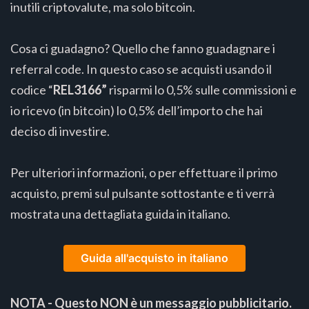
inutili criptovalute, ma solo bitcoin.
Cosa ci guadagno? Quello che fanno guadagnare i
referral code. In questo caso se acquisti usando il
codice “
REL3166”
risparmi lo 0,5% sulle commissioni e
io ricevo (in bitcoin) lo 0,5% dell’importo che hai
deciso di investire.
Per ulteriori informazioni, o per effettuare il primo
acquisto, premi sul pulsante sottostante e ti verrà
mostrata una dettagliata guida in italiano.
Guida all'acquisto in italiano
NOTA - Questo NON è un messaggio pubblicitario.