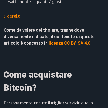
...esattamente la quantità giusta.
@dergigi
Come da volere del titolare, tranne dove
diversamente indicato, il contenuto di questo
articolo è concesso in
licenza CC BY-SA 4.0
Come acquistare
Bitcoin?
Personalmente, reputo
il miglior servizio
quello