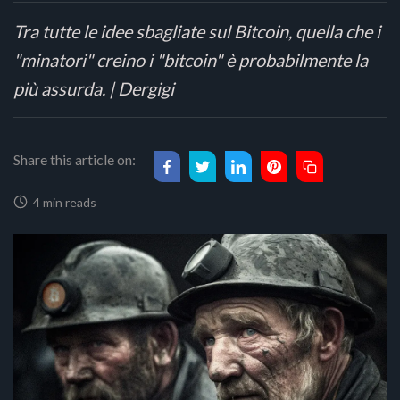
Tra tutte le idee sbagliate sul Bitcoin, quella che i
"minatori" creino i "bitcoin" è probabilmente la
più assurda. | Dergigi
Share this article on:
4 min reads