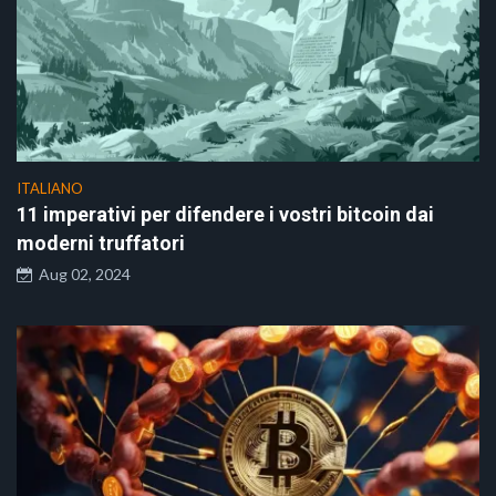
ITALIANO
11 imperativi per difendere i vostri bitcoin dai
moderni truffatori
Aug 02, 2024