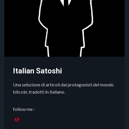
Italian Satoshi
Una selezione di articoli dai protagonisti del mondo
bitcoin, tradotti in italiano.
follow me :