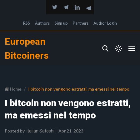
RSS
Authors
Sign up
Partners
Author Login
European
Bitcoiners
Home
I bitcoin non vengono estratti, ma emessi nel tempo
I bitcoin non vengono estratti,
ma emessi nel tempo
Posted by
Apr 21, 2023
Italian Satoshi