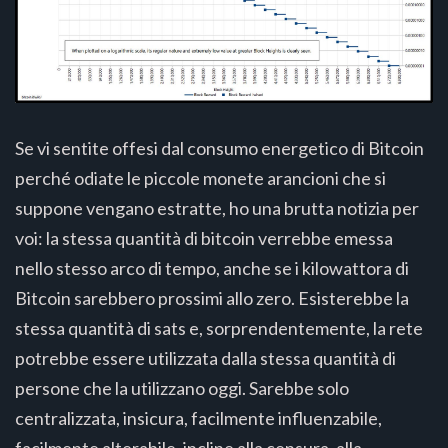
Se vi sentite offesi dal consumo energetico di Bitcoin
perché odiate le piccole monete arancioni che si
suppone vengano estratte, ho una brutta notizia per
voi: la stessa quantità di bitcoin verrebbe emessa
nello stesso arco di tempo, anche se i kilowattora di
Bitcoin sarebbero prossimi allo zero. Esisterebbe la
stessa quantità di sats e, sorprendentemente, la rete
potrebbe essere utilizzata dalla stessa quantità di
persone che la utilizzano oggi. Sarebbe solo
centralizzata, insicura, facilmente influenzabile,