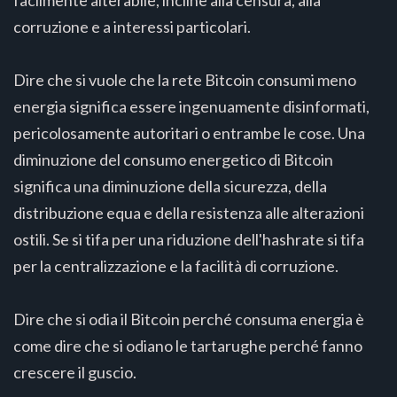
facilmente alterabile, incline alla censura, alla
corruzione e a interessi particolari.
Dire che si vuole che la rete Bitcoin consumi meno
energia significa essere ingenuamente disinformati,
pericolosamente autoritari o entrambe le cose. Una
diminuzione del consumo energetico di Bitcoin
significa una diminuzione della sicurezza, della
distribuzione equa e della resistenza alle alterazioni
ostili. Se si tifa per una riduzione dell'hashrate si tifa
per la centralizzazione e la facilità di corruzione.
Dire che si odia il Bitcoin perché consuma energia è
come dire che si odiano le tartarughe perché fanno
crescere il guscio.