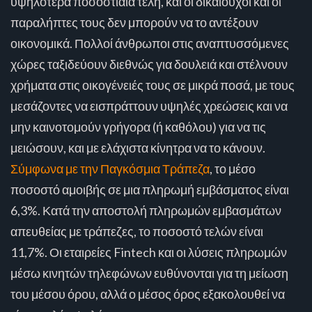
υψηλότερα ποσοστιαία τέλη, και οι δικαιούχοι και οι
παραλήπτες τους δεν μπορούν να το αντέξουν
οικονομικά. Πολλοί άνθρωποι στις αναπτυσσόμενες
χώρες ταξιδεύουν διεθνώς για δουλειά και στέλνουν
χρήματα στις οικογένειές τους σε μικρά ποσά, με τους
μεσάζοντες να εισπράττουν υψηλές χρεώσεις και να
μην καινοτομούν γρήγορα (ή καθόλου) για να τις
μειώσουν, και με ελάχιστα κίνητρα να το κάνουν.
Σύμφωνα με την Παγκόσμια Τράπεζα
, το μέσο
ποσοστό αμοιβής σε μια πληρωμή εμβάσματος είναι
6,3%. Κατά την αποστολή πληρωμών εμβασμάτων
απευθείας με τράπεζες, το ποσοστό τελών είναι
11,7%. Οι εταιρείες Fintech και οι λύσεις πληρωμών
μέσω κινητών τηλεφώνων ευθύνονται για τη μείωση
του μέσου όρου, αλλά ο μέσος όρος εξακολουθεί να