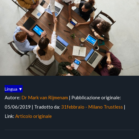
Lingua ▼
Autore:
Dr Mark van Rijmenam
| Pubblicazione originale:
05/06/2019 | Tradotto da:
31febbraio - Milano Trustless
|
Link:
Articolo originale