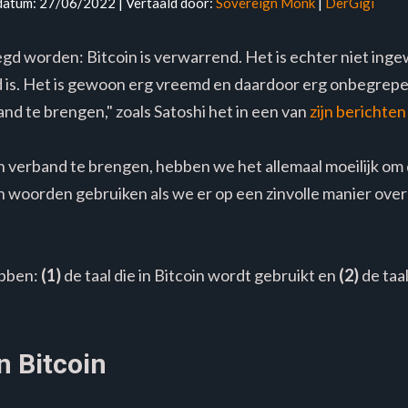
datum: 27/06/2022 | Vertaald door:
Sovereign Monk
|
DerGigi
gd worden: Bitcoin is verwarrend. Het is echter niet inge
is. Het is gewoon erg vreemd en daardoor erg onbegrepen -
and te brengen," zoals Satoshi het in een van
zijn berichten
in verband te brengen, hebben we het allemaal moeilijk om
 woorden gebruiken als we er op een zinvolle manier over 
ebben:
(1)
de taal die in Bitcoin wordt gebruikt en
(2)
de taa
n Bitcoin