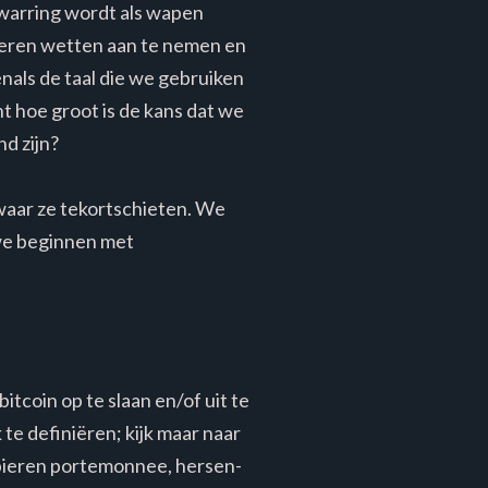
rwarring wordt als wapen
beren wetten aan te nemen en
nals de taal die we gebruiken
t hoe groot is de kans dat we
d zijn?
 waar ze tekortschieten. We
 we beginnen met
itcoin op te slaan en/of uit te
 te definiëren; kijk maar naar
apieren portemonnee, hersen-