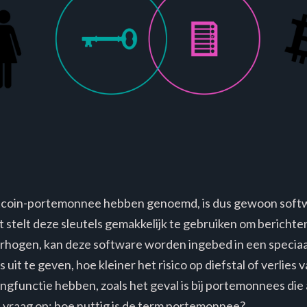
itcoin-portemonnee hebben genoemd, is dus gewoon softwa
at stelt deze sleutels gemakkelijk te gebruiken om berichte
erhogen, kan deze software worden ingebed in een specia
 uit te geven, hoe kleiner het risico op diefstal of verlie
functie hebben, zoals het geval is bij portemonnees die a
e vraag op: hoe nuttig is de term portemonnee?