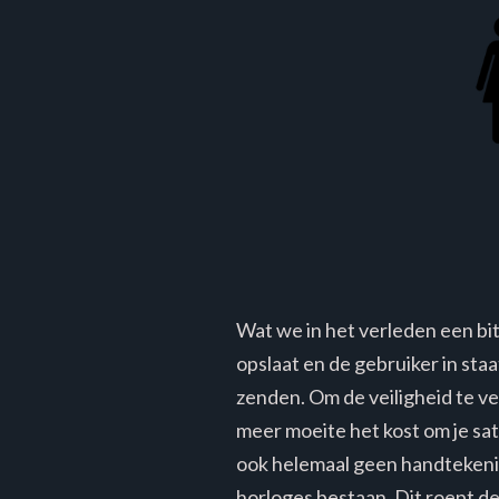
Wat we in het verleden een b
opslaat en de gebruiker in sta
zenden. Om de veiligheid te v
meer moeite het kost om je sats
ook helemaal geen handtekening
horloges bestaan. Dit roept d