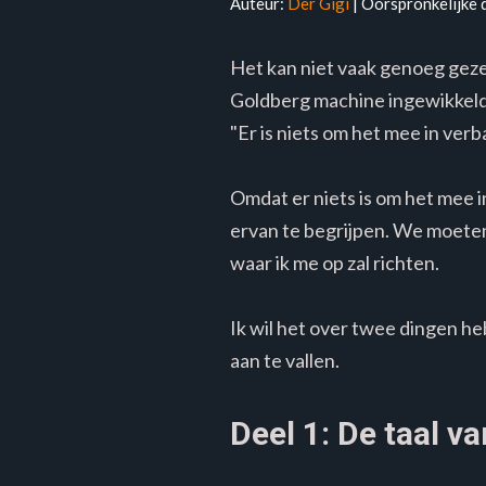
Auteur:
Der Gigi
| Oorspronkelijke 
Het kan niet vaak genoeg geze
Goldberg machine ingewikkeld 
"Er is niets om het mee in verb
Omdat er niets is om het mee 
ervan te begrijpen. We moeten
waar ik me op zal richten.
Ik wil het over twee dingen h
aan te vallen.
Deel 1: De taal va