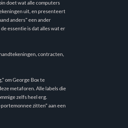
coin doet wat alle computers
rekeningen uit, en presenteert
emand anders" een ander
e essentie is dat alles wat er
 handtekeningen, contracten,
ig," om George Box te
eze metaforen. Alle labels die
ommige zelfs heel erg.
in-portemonnee zitten" aan een