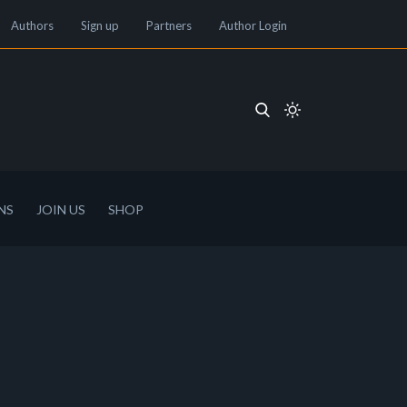
Authors
Sign up
Partners
Author Login
NS
JOIN US
SHOP