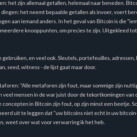
n: het zijn allemaal getallen, helemaal naar beneden. Bit
ee dingen: het neemt bepaalde getallen als invoer, voert be
ngen aan iemand anders. In het geval van Bitcoin is die "i
eerdere knooppunten, om precies te zijn. Uitgekleed tot d
bruiken, en veel ook. Sleutels, portefeuilles, adressen,
an, seed, witness - de lijst gaat maar door.
etaforen: "Alle metaforen zijn fout, maar sommige zijn nutt
n veel mensen in de war juist door de tekortkomingen van d
concepten in Bitcoin zijn fout, op zijn minst een beetje. S
eerd uit te leggen dat "uw bitcoins niet echt in uw bitco
, weet over wat voor verwarring ik het heb.