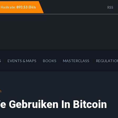
Hashrate:
893.53 EH/s
RSS
S
EVENTS & MAPS
BOOKS
MASTERCLASS
REGULATIO
n
 Gebruiken In Bitcoin