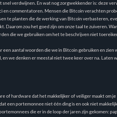
et snel verdwijnen. En wat nog zorgwekkender is: deze ve
tici en commentatoren. Mensen die Bitcoin verachten pro
en te planten die de werking van Bitcoin verbasteren, eve
t. Daarom zou het goed zijn om onze taal te zuiveren. Wan
rden die we gebruiken om het te beschrijven niet toereiken
ar een aantal woorden die we in Bitcoin gebruiken en zien
, en we denken er meestal niet twee keer over na. Laten
re of hardware dat het makkelijker of veiliger maakt om je b
 dat een portemonnee niet één ding is en ook niet makkelijk
 portemonnees die er in de loop der jaren zijn gekomen: p