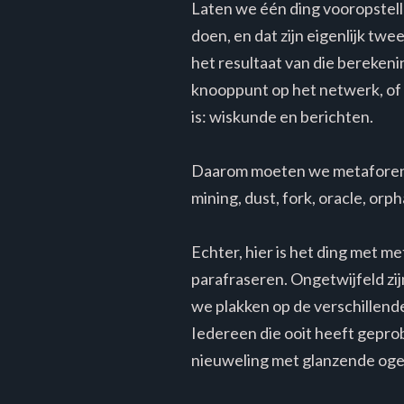
Laten we één ding vooropstelle
doen, en dat zijn eigenlijk tw
het resultaat van die berekeni
knooppunt op het netwerk, of m
is: wiskunde en berichten.
Daarom moeten we metaforen ge
mining, dust, fork, oracle, orph
Echter, hier is het ding met m
parafraseren. Ongetwijfeld zij
we plakken op de verschillende 
Iedereen die ooit heeft geprob
nieuweling met glanzende ogen