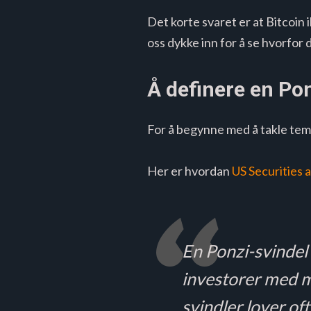
Det korte svaret er at Bitcoin 
oss dykke inn for å se hvorfor de
Å definere en Po
For å begynne med å takle tema
Her er hvordan
US Securities
En Ponzi-svindel
investorer med mi
svindler lover o