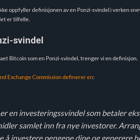
ikke oppfyller definisjonen av en Ponzi-svindel i verken snev
t er tilfelle.
nzi-svindel
et Bitcoin som en Ponzi-svindel, trenger vi en definisjon.
 and Exchange Commission definerer en
:
 er en investeringssvindel som betaler ek
dler samlet inn fra nye investorer. Arran
fte å investere pengene dine og generere 