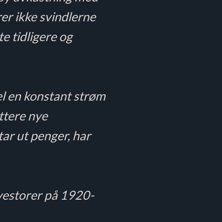
rer ikke svindlerne
te tidligere og
el en konstant strøm
uttere nye
tar ut penger, har
nvestorer på 1920-