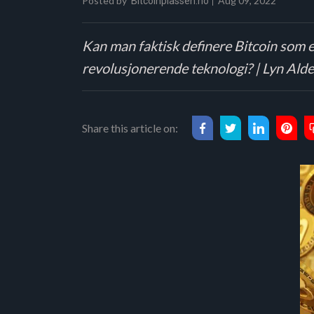
Posted by
Aug 09, 2022
Bitcoinplassen.no
Kan man faktisk definere Bitcoin som e
revolusjonerende teknologi? | Lyn Ald
Share this article on: