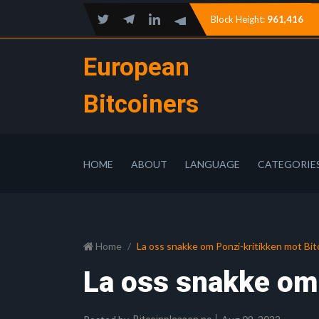
Block Height:
961,416
European
Bitcoiners
HOME
ABOUT
LANGUAGE
CATEGORIE
Home
La oss snakke om Ponzi-kritikken mot Bit
La oss snakke om 