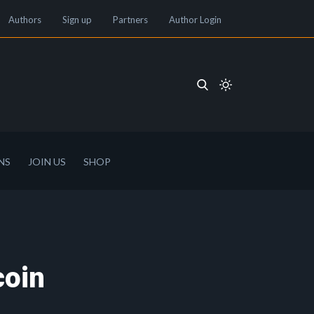
Authors
Sign up
Partners
Author Login
NS
JOIN US
SHOP
coin