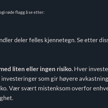
gi røde flagg å se etter:
ler deler felles kjennetegn. Se etter dis
ed liten eller ingen risiko.
Hver invester
og investeringer som gir høyere avkastnin
siko. Vær svært mistenksom overfor enhv
ghet.