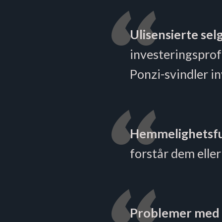
Ulisensierte sel
investeringsprofe
Ponzi-svindler in
Hemmelighetsful
forstår dem elle
Problemer med 