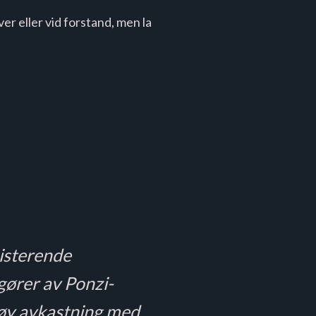
er eller vid forstand, men la
sisterende
gører av Ponzi-
høy avkastning med