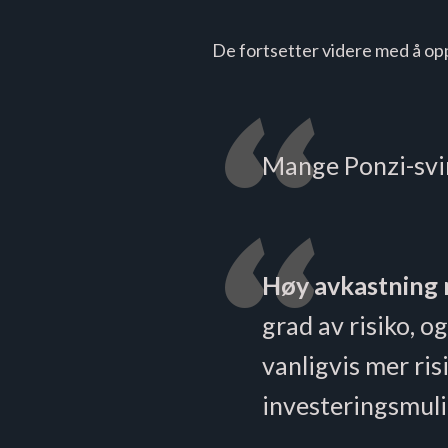
De fortsetter videre med å opp
Mange Ponzi-svind
Høy avkastning m
grad av risiko, 
vanligvis mer ri
investeringsmuli