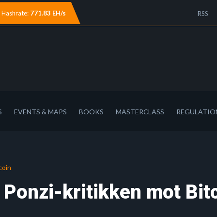
Hashrate:
771.83 EH/s
RSS
S
EVENTS & MAPS
BOOKS
MASTERCLASS
REGULATIO
coin
Ponzi-kritikken mot Bit