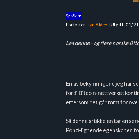
Språk ▼
Forfatter:
Lyn Alden
| Utgitt: 01/21
Les denne - og flere norske Bit
En av bekymringene jeg har se
fordi Bitcoin-nettverket kontinu
ettersom det går tomt for nye
Så denne artikkelen tar en se
Ponzi-lignende egenskaper, for