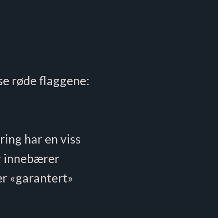
se røde flaggene:
ing har en viss
g innebærer
er «garantert»