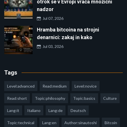
otrok se v Evropi vrača množični
nadzor
Jul 07, 2026
Hramba bitcoina na strojni
denarnici: zakaj in kako
Jul 03, 2026
Tags
Level:advanced
Read:medium
Level:novice
Read:short
Topic:philosophy
Topic:basics
Culture
Lang:it
Italiano
Lang:de
Deutsch
Topic:technical
Lang:en
Author:sinautoshi
Bitcoin