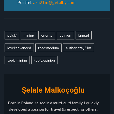
Portfel:
aza21m@getalby.com
polski
mining
energy
opinion
lang:pl
level:advanced
read:medium
author:aza_21m
topic:mining
topic:opinion
Şelale Malkoçoğlu
Born in Poland, raised in a multi-culti family, I quickly
developed a passion for travel & respect for others.