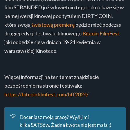
film STRANDED już w kwietniu tego roku ukaże się w
pełnej wersji kinowej pod tytułem DIRTY COIN,
która swoją
światową premierę
będzie mieć podczas
drugiej edycji festiwalu filmowego
Bitcoin FilmFest
,
jaki odbędzie się w dniach 19-21 kwietnia w
warszawskiej Kinotece.
Więcej informacji na ten temat znajdziecie
bezpośrednio na stronie festiwalu:
https://bitcoinfilmfest.com/bff2024/
💡
Doceniasz moją pracę? Wyślij mi
kilka SATSów. Żadna kwota nie jest mała :)