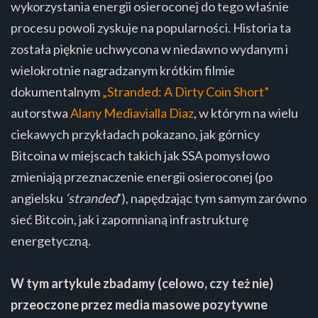
wykorzystania energii osieroconej do tego właśnie
procesu powoli zyskuje na popularności. Historia ta
została pięknie uchwycona w niedawno wydanym i
wielokrotnie nagradzanym krótkim filmie
dokumentalnym
„Stranded: A Dirty Coin Short”
autorstwa
Alany Mediavialla Diaz
, w którym na wielu
ciekawych przykładach pokazano, jak górnicy
Bitcoina w miejscach takich jak SSA pomysłowo
zmieniają przeznaczenie energii osieroconej (po
angielsku
‘stranded
’), napędzając tym samym zarówno
sieć Bitcoin, jak i zapomnianą infrastrukturę
energetyczną.
W tym artykule zbadamy (celowo, czy też nie)
przeoczone przez media masowe pozytywne