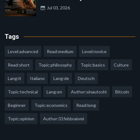
Jul 03, 2026
Tags
Level:advanced
Read:medium
Level:novice
Read:short
Topic:philosophy
Topic:basics
Culture
Lang:it
Italiano
Lang:de
Deutsch
Topic:technical
Lang:en
Author:sinautoshi
Bitcoin
Beginner
Topic:economics
Read:long
Topic:opinion
Author:31febbraiomi