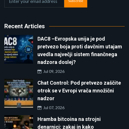
Subscribe
Recent Articles
DAC8 –Evropska unija je pod
pretvezo boja proti davčnim utajam
uvedla največji sistem finančnega
nadzora doslej?
Jul 09, 2026
Chat Control: Pod pretvezo zaščite
otrok se v Evropi vrača množični
nadzor
Jul 07, 2026
Hramba bitcoina na strojni
denarnici: zakaj in kako