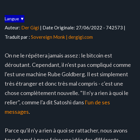
Langue ▼
Auteur:
Der Gigi
| Date Originale: 27/06/2022 - 742573 |
Traduit par :
Sovereign Monk |
dergigi.com
On ne le répétera jamais assez : le bitcoin est
déroutant. Cependant, il n'est pas compliqué comme
l'est une machine Rube Goldberg. Il est simplement
très étranger et donc très mal compris - c'est une
chose complètement nouvelle. "Il n'y a rien à quoi le
relier", comme l'a dit Satoshi dans
l'un de ses
messages
.
Parce qu'il n'y a rien à quoi se rattacher, nous avons
tous du mal à nous faire une idée des différents