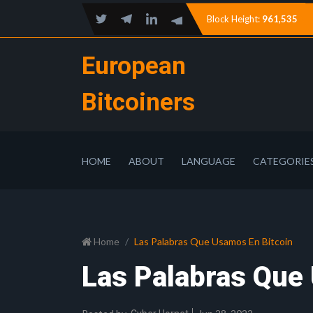
Block Height:
961,535
European
Bitcoiners
HOME
ABOUT
LANGUAGE
CATEGORIE
Home
Las Palabras Que Usamos En Bitcoin
Las Palabras Que