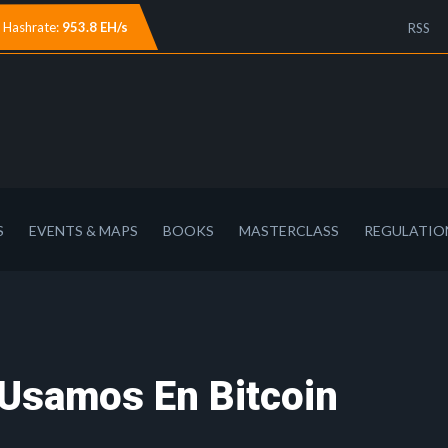
Hashrate:
953.8 EH/s
RSS
S
EVENTS & MAPS
BOOKS
MASTERCLASS
REGULATIO
 Usamos En Bitcoin