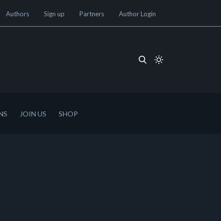
Authors
Sign up
Partners
Author Login
NS
JOIN US
SHOP