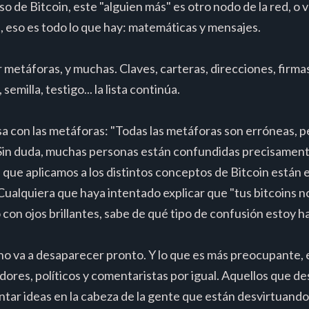
so de Bitcoin, este "alguien más" es otro nodo de la red, o v
, eso es todo lo que hay: matemáticas y mensajes.
 metáforas, y muchas. Claves, carteras, direcciones, firmas
emilla, testigo... la lista continúa.
sa con las metáforas: "Todas las metáforas son erróneas, pe
in duda, muchas personas están confundidas precisamente
 que aplicamos a los distintos conceptos de Bitcoin están
ualquiera que haya intentado explicar que "tus bitcoins n
con ojos brillantes, sabe de qué tipo de confusión estoy h
no va a desaparecer pronto. Y lo que es más preocupante, 
adores, políticos y comentaristas por igual. Aquellos que d
ntar ideas en la cabeza de la gente que están desvirtuando