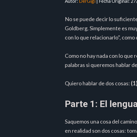
Autor:
DerGigi
| Fecha Original: 2
No se puede decir lo suficient
Goldberg. Simplemente es muy
con lo que relacionarlo", como 
Como no hay nada con lo que r
palabras si queremos hablar de 
Quiero hablar de dos cosas:
(1
Parte 1: El lengua
Saquemos una cosa del camino: 
en realidad son dos cosas: tom