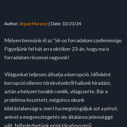
Author:
Arpad Muranyi
| Date: 10/23/24
Mélyen bennünk él az ‘56-os forradalom szellemisége.
Figyeljünk fel hát arra október 23-án, hogy ma is
forradalom részesei vagyunk!
Világunkat teljesen áthatja a korrupció. Időnként
korrupció ellenes törekvésekről hallunk híradást,
aztán a helyzet tovább romlik, világszerte. Bár a
probléma összetett, mégsincs okunk
kilátástalanságra, mert ha megvizsgáljuk azt a pénzt,
amivel a megvesztegetés oly általános jelenséggé
vált, felfedezhetünk némi törvényszerű