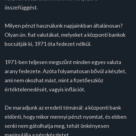
összefüggést.
Milyen pénzt használunk napjainkban általánosan?
Olyan ún. fiat valutákat, melyeket a központi bankok
bocsátják ki, 1971 óta fedezet nélkül.
1971-ben teljesen megszűnt minden egyes valuta
arany fedezete. Azóta folyamatosan bővül a készlet,
ami nem okozhat mást, mint a fizetőeszköz
értéktelenedését, vagyis inflációt.
De maradjunk az eredeti témánál: a központi bank
eldönti, hogy mikor mennyi pénzt nyomtat, és ebben
senki nem gátolhatja meg, tehát önkényesen
manipulálja a pénzkészletet.