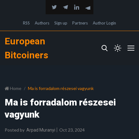
RSS
Authors
Sign up
Partners
Author Login
European
Bitcoiners
Home
Ma is forradalom részesei vagyunk
Ma is forradalom részesei
vagyunk
Posted by
Oct 23, 2024
Arpad Muranyi