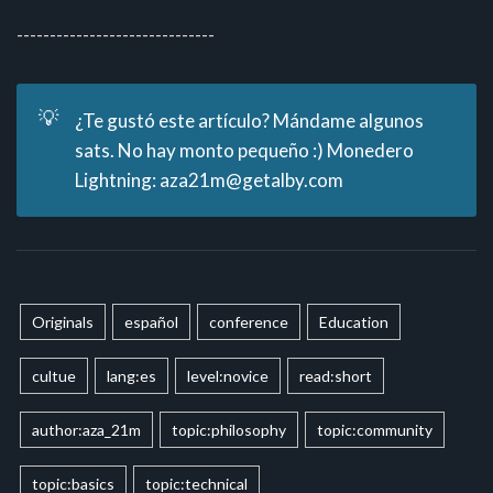
------------------------------
💡
¿Te gustó este artículo? Mándame algunos
sats. No hay monto pequeño :) Monedero
Lightning: aza21m@getalby.com
Originals
español
conference
Education
cultue
lang:es
level:novice
read:short
author:aza_21m
topic:philosophy
topic:community
topic:basics
topic:technical