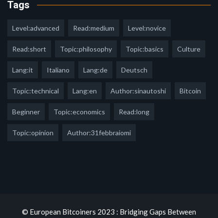
Tags
Level:advanced
Read:medium
Level:novice
Read:short
Topic:philosophy
Topic:basics
Culture
Lang:it
Italiano
Lang:de
Deutsch
Topic:technical
Lang:en
Author:sinautoshi
Bitcoin
Beginner
Topic:economics
Read:long
Topic:opinion
Author:31febbraiomi
© European Bitcoiners 2023 : Bridging Gaps Between