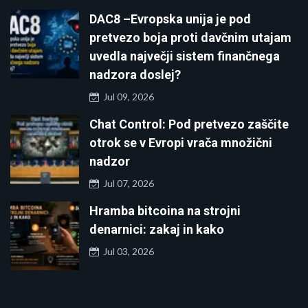
DAC8 –Evropska unija je pod
pretvezo boja proti davčnim utajam
uvedla največji sistem finančnega
nadzora doslej?
Jul 09, 2026
Chat Control: Pod pretvezo zaščite
otrok se v Evropi vrača množični
nadzor
Jul 07, 2026
Hramba bitcoina na strojni
denarnici: zakaj in kako
Jul 03, 2026