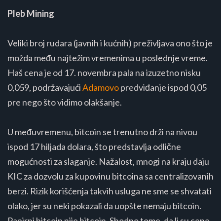
Pleb Mining
Veliki broj rudara (javnih i kućnih) preživljava ono što je
možda među najtežim vremenima u poslednje vreme.
Haš cena je od 17. novembra pala na izuzetno nisku
0,059, podržavajući
Adamovo
predviđanje ispod 0,05
pre nego što vidimo olakšanje.
U međuvremenu, bitcoin se trenutno drži na nivou
ispod 17 hiljada dolara, što predstavlja odlične
mogućnosti za slaganje. Nažalost, mnogi na kraju daju
KIC za dozvolu za kupovinu bitcoina sa centralizovanih
berzi. Rizik korišćenja takvih usluga ne sme se shvatati
olako, jer su neki pokazali da uopšte nemaju bitcoin.
Papirni bitcoin nije bitcoin. Shodno tome, da li su cene