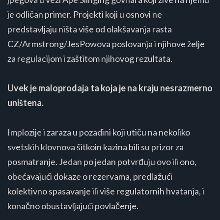
je odličan primer. Projekti koji u osnovi ne
predstavljaju ništa više od olakšavanja rasta
CZ/Armstrong/JesPowova poslovanja i njihove želje
za regulacijom i zaštitom njihovog rezultata.
Uvek je maloprodaja ta koja je na kraju nesrazmerno
uništena.
Implozije i zaraza u pozadini koji utiču na nekoliko
svetskih klovnova šitkoin kazina bili su prizor za
posmatranje. Jedan po jedan potvrđuju ovo ili ono,
obećavajući dokaze o rezervama, predlažući
kolektivno spasavanje ili više regulatornih hvatanja, i
konačno obustavljajući povlačenje.