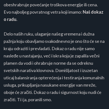
obeshrabruje povećanje troškova energije ili cena.
Evo najboljeg povratnog vetra koji imamo:
Naš dokaz
o radu.
Delo naših ruku, ulaganje našeg vremena i dužna
pažnja koju obavljamo svakodnevno je ono što će se na
kraju odraziti i prevladati. Dokaz o radu nije samo
nasleđe u nastajanju, već i iskra koja je zapalila večni
plamen da vodi i ohrabruje norme da se odreknu
svetskih narativa klovnova. Domišljatost i izuzetan
uticaj balansiranja opterećenja i testiranja komunalnih
usluga, prikupljanja nasukane energije van mreže,
oboje će zračiti. Dokaz o radu i sigurnost koju nudi će
zračiti. Ti i ja, poranili smo.