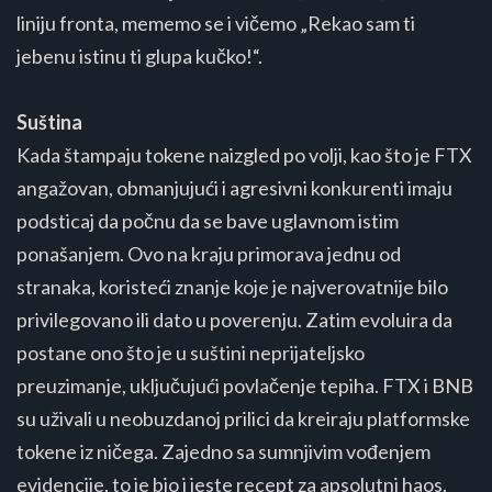
liniju fronta, mememo se i vičemo „Rekao sam ti
jebenu istinu ti glupa kučko!“.
Suština
Kada štampaju tokene naizgled po volji, kao što je FTX
angažovan, obmanjujući i agresivni konkurenti imaju
podsticaj da počnu da se bave uglavnom istim
ponašanjem. Ovo na kraju primorava jednu od
stranaka, koristeći znanje koje je najverovatnije bilo
privilegovano ili dato u poverenju. Zatim evoluira da
postane ono što je u suštini neprijateljsko
preuzimanje, uključujući povlačenje tepiha. FTX i BNB
su uživali u neobuzdanoj prilici da kreiraju platformske
tokene iz ničega. Zajedno sa sumnjivim vođenjem
evidencije, to je bio i jeste recept za apsolutni haos.