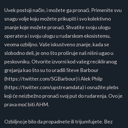
Uvek postoji način, i možete ga pronaći. Primenite svu
snagu volje koju možete prikupiti i svo kolektivno
znanje koje možete pronaći. Shvatite svoju ulogu
operatera i svoju ulogu u rudarskom ekosistemu,
veoma ozbiljno. Vaše iskustveno znanje, kada se
slobodno deli, je ono što proširuje naš nišni ugao u
peskovniku. Otvorite izvorni kod vašeg recikliranog
grejanja kao što su to uradili Steve Barbour
(https://twitter.com/SGBarbour) i Alek Philp
(https://twitter.com/upstreamdata) i osnažite plebs
koji će neizbežno pronaći svoj put do rudarenja. Ovo je
prava moć biti AHM.
Ozbiljno je bilo da propadnete ili trijumfujete. Bez