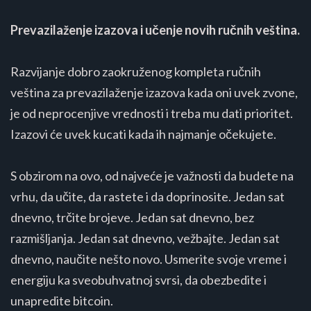
Prevazilaženje izazova i učenje novih ručnih veština.
Razvijanje dobro zaokruženog kompleta ručnih
veština za prevazilaženje izazova kada oni uvek zvone,
je od neprocenjive vrednosti i treba mu dati prioritet.
Izazovi će uvek kucati kada ih najmanje očekujete.
S obzirom na ovo, od najveće je važnosti da budete na
vrhu, da učite, da rastete i da doprinosite. Jedan sat
dnevno, trčite brojeve. Jedan sat dnevno, bez
razmišljanja. Jedan sat dnevno, vežbajte. Jedan sat
dnevno, naučite nešto novo. Usmerite svoje vreme i
energiju ka sveobuhvatnoj svrsi, da obezbedite i
unapredite bitcoin.