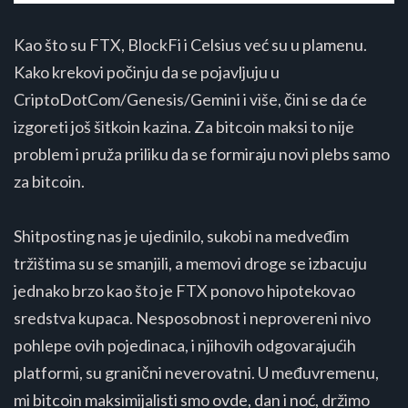
Kao što su FTX, BlockFi i Celsius već su u plamenu.
Kako krekovi počinju da se pojavljuju u
CriptoDotCom/Genesis/Gemini i više, čini se da će
izgoreti još šitkoin kazina. Za bitcoin maksi to nije
problem i pruža priliku da se formiraju novi plebs samo
za bitcoin.
Shitposting nas je ujedinilo, sukobi na medveđim
tržištima su se smanjili, a memovi droge se izbacuju
jednako brzo kao što je FTX ponovo hipotekovao
sredstva kupaca. Nesposobnost i neprovereni nivo
pohlepe ovih pojedinaca, i njihovih odgovarajućih
platformi, su granični neverovatni. U međuvremenu,
mi bitcoin maksimijalisti smo ovde, dan i noć, držimo