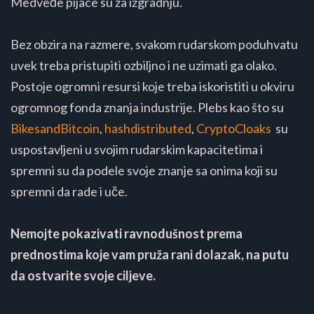
Medveđe pijace su za izgradnju.
Bez obzira na razmere, svakom rudarskom poduhvatu
uvek treba pristupiti ozbiljno i ne uzimati ga olako.
Postoje ogromni resursi koje treba iskoristiti u okviru
ogromnog fonda znanja industrije. Plebs kao što su
BikesandBitcoin
,
hashdistributed
,
CryptoCloaks
su
uspostavljeni u svojim rudarskim kapacitetima i
spremni su da podele svoje znanje sa onima koji su
spremni da rade i uče.
Nemojte pokazivati ravnodušnost prema
prednostima koje vam pruža rani dolazak, na putu
da ostvarite svoje ciljeve.