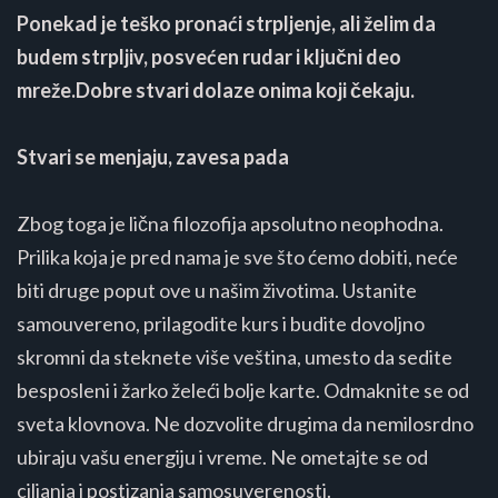
Ponekad je teško pronaći strpljenje, ali želim da
budem strpljiv, posvećen rudar i ključni deo
mreže.Dobre stvari dolaze onima koji čekaju.
Stvari se menjaju, zavesa pada
Zbog toga je lična filozofija apsolutno neophodna.
Prilika koja je pred nama je sve što ćemo dobiti, neće
biti druge poput ove u našim životima. Ustanite
samouvereno, prilagodite kurs i budite dovoljno
skromni da steknete više veština, umesto da sedite
besposleni i žarko želeći bolje karte. Odmaknite se od
sveta klovnova. Ne dozvolite drugima da nemilosrdno
ubiraju vašu energiju i vreme. Ne ometajte se od
ciljanja i postizanja samosuverenosti.