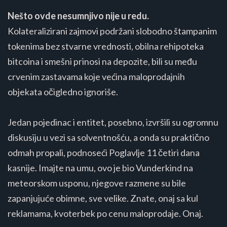
Nešto ovde nesumnjivo nije u redu.
Kolateralizirani zajmovi podržani slobodno štampanim
tokenima bez stvarne vrednosti, obilna rehipoteka
bitcoina i smešni prinosi na depozite, bili su među
crvenim zastavama koje većina maloprodajnih
objekata očigledno ignoriše.
Jedan pojedinac i entitet, posebno, izvršili su ogromnu
diskusiju u vezi sa solventnošću, a onda su praktično
odmah propali, podnoseći Poglavlje 11 četiri dana
kasnije. Imajte na umu, ovo je bio Vunderkind na
meteorskom usponu, njegove razmene su bile
zapanjujuće obimne, sve velike. Znate, onaj sa kul
reklamama, kvoterbek po cenu maloprodaje. Onaj.