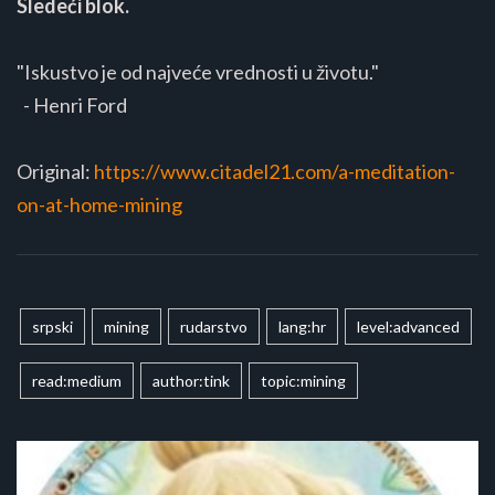
Sledeći blok.
"Iskustvo je od najveće vrednosti u životu."
- Henri Ford
Original:
https://www.citadel21.com/a-meditation-
on-at-home-mining
srpski
mining
rudarstvo
lang:hr
level:advanced
read:medium
author:tink
topic:mining