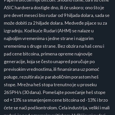
ASIC hardvera dostigle dno, ili će uskoro; ono što je
pre devet meseci bio rudar od 9 hiljada dolara, sada se
može dobiti za 2 hiljade dolara. Medveđe pijace su za
izgradnju. Kod kuće Rudari (AHM) se nalaze u
najboljim vremenima s jedne strane i najgorim
vremenima s druge strane. Bez obzira na haš cenu i
pad cene bitcoina, primena opreme najnovije
generacije, koja se često unapred poručuje po
previsokim vrednostima, ili finansirana uz pomoć
poluge, rezultirala je paraboličnim porastom heš
stope. Mrežna heš stopa trenutno je u proseku
265PH/s (30 dana). Pomešajte povećanje heš stope
od +13% sa smanjenjem cene bitcoina od -13% i brzo
ćete se naći pod kontrolom. Cela industrija, veliki i mali