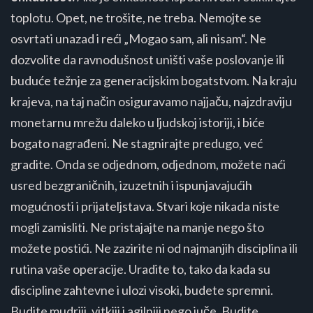
toplotu. Opet, ne trošite, ne treba. Nemojte se
osvrtati unazad i reći „Mogao sam, ali nisam“. Ne
dozvolite da ravnodušnost uništi vaše poslovanje ili
buduće težnje za generacijskim bogatstvom. Na kraju
krajeva, na taj način osiguravamo najjaču, najzdraviju
monetarnu mrežu daleko u ljudskoj istoriji, i biće
bogato nagrađeni. Ne stagnirajte predugo, već
gradite. Onda se odjednom, odjednom, možete naći
usred bezgraničnih, izuzetnih i ispunjavajućih
mogućnosti i prijateljstava. Stvari koje nikada niste
mogli zamisliti. Ne pristajajte na manje nego što
možete postići. Ne zazirite ni od najmanjih disciplina ili
rutina vaše operacije. Uradite to, tako da kada su
discipline zahtevne i ulozi visoki, budete spremni.
Budite mudriji, vitkiji i agilniji nego juče. Budite