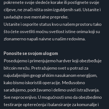
pokrenete svoje sledeće korake ili postignete svoje
ciljeve, ne znači ništa osim izgubljenih sati. Ustanite i
savladajte ove mentalne prepreke.
Ustanite i osporite status kvo u našem prostoru tako
što ćete osvetliti moćnu svetlost istine onima koji su
zlonamerno napali naivne u našim redovima.
Ponosite se svojom ulogom
Posedujemo i primenjujemo hardver koji obezbeđuje
bitcoin mrežu. Pretražujemo svet u potrazi za
najudaljenijim geografskim nasukanom energijom,
kako bismo iskoristili operacije. Međusobno
sarađujemo, podržavamo i delimo uvid i istraživanja.
Sve neprocenjivo. U mogućnosti smo da obezbedimo
testiranje opterećenja i balansiranje za komunalije i