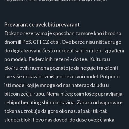
Prevarant će uvek biti prevarant
Dokaz o rezervama je sposoban za more kao i brod sa
dnom ili PoS. GFI CZ et al. Ove berze nisu ništa drugo
do digitalizovani, često neregulisani entiteti, izgrađeni
po modelu Federalnih rezervi - do tee. Kultura u
okviru ovih razmena poznato je da neguje frakcioni i
sve više dokazani izmišljeni rezervni model. Potpuno
isti model koji je mnoge od nas naterao da uđu u
bitcoin zečju rupu. Nema ničeg osim lošeg upravljanja,
rehipothecating shitcoin kazina. Zaraza od vaporvare
tokena uzrokuje da gore oko nas, a ipak; tik-tak,
sledeći blok! I ovo nas dovodi do duše ovog članka.