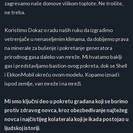
zagrevamo naše domove viškom toplote. Ne trošite,
ne treba.
Koristimo Dokaz o radu naših ruku da izgradimo
vetrenjače u nenaseljenim klimama, da dobijemo prava
na minerale za bušenje i pokretanje generatora
prirodnog gasa daleko van mreže. Mi hvatamo baklji
gas i predstavljamo bastion ovog pokreta, dok se Shell
i EkkonMobil okreću ovom modelu. Kopamo iznad i
ispod zemlje, van mreže i na mreži.
Mi smo ključni deo u pokretu građana koji se borimo
protiv zdravog novca, kroz obezbeđivanje najtežeg
novca i najčistijeg kolaterala koji je ikada postojao u
ljudskoj istoriji.