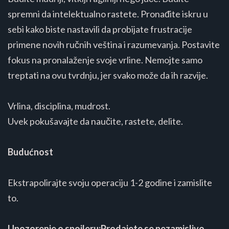
spremni da intelektualno rastete. Pronađite iskru u
sebi kako biste nastavili da probijate frustracije
primene novih ručnih veština i razumevanja. Postavite
fokus na pronalaženje svoje vrline. Nemojte samo
treptati na ovu tvrdnju, jer svako može da ih razvije.
Vrlina, disciplina, mudrost.
Uvek pokušavajte da naučite, rastete, delite.
Budućnost
Ekstrapolirajte svoju operaciju 1-2 godine i zamislite
to.
Upozorenje o spojleru:Prodajete se nezamislivo