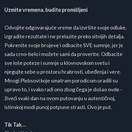
Uzmite vremena, budite promišljeni
Odvojite odgovarajuće vreme da izvršite svoje odluke,
izgradite rezultate i ne prelazite preko sitnijih detalja.
Pokrenite svoje brojeve i odbacite SVE sumnje, jer je
sada crno-belo i možete sami da proverite. Odbacite
sve loše poteze i sumnje u klovnovskom svetu i
njegujte sebe u prostoru hrabrosti, ubeđenja i vere.
Mnogi Plebsovi koje smatram porodicom uradili su
upravo to, i svako radi ono zbog čega je došao ovde -
živeći svaki dan na ovom putovanju u autentičnoj,
istinskoj modi punoj potpune strasti. Ovo je put.
Tik Tak…