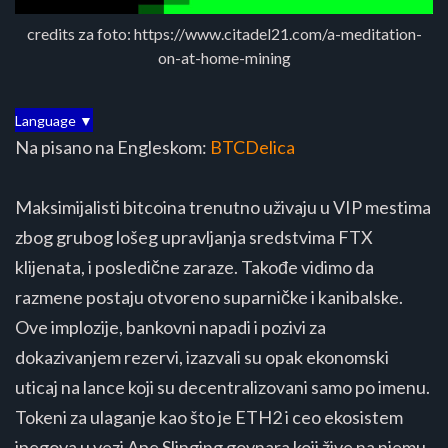
credits za foto: https://www.citadel21.com/a-meditation-
on-at-home-mining
Language ▼
Na pisano na Engleskom:
BTCDelica
Maksimijalisti bitcoina trenutno uživaju u VIP mestima
zbog grubog lošeg upravljanja sredstvima FTX
klijenata, i posledične zaraze. Takođe vidimo da
razmene postaju otvoreno suparničke i kanibalske.
Ove implozije, bankovni napadi i pozivi za
dokazivanjem rezervi, izazvali su opak ekonomski
uticaj na lance koji su decentralizovani samo po imenu.
Tokeni za ulaganje kao što je ETH2 i ceo ekosistem
jpegova u vezi Ape Slinging govnara koji žive na njemu