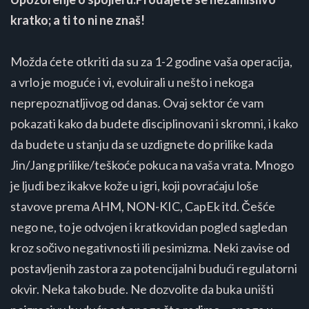
kratko; a ti to ni ne znaš!
Možda ćete otkriti da su za 1-2 godine vaša operacija,
a vrlo je moguće i vi, evoluirali u nešto i nekoga
neprepoznatljivog od danas. Ovaj sektor će vam
pokazati kako da budete disciplinovani i skromni, i kako
da budete u stanju da se uzdignete do prilike kada
Jin/Jang prilike/teškoće pokuca na vaša vrata. Mnogo
je ljudi bez ikakve kože u igri, koji povraćaju loše
stavove prema AHM, NON-KIC, CapEk itd. Češće
nego ne, to je odvojen i kratkovidan pogled sagledan
kroz sočivo negativnosti ili pesimizma. Neki zavise od
postavljenih zastora za potencijalni budući regulatorni
okvir. Neka tako bude. Ne dozvolite da buka uništi