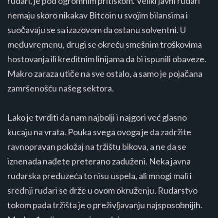
rudari, je pod ogromnim pritiskom. Veliki javni rudari
nemaju skoro nikakav Bitcoin u svojim bilansima i
suočavaju se sa izazovom da ostanu solventni. U
međuvremenu, drugi se okreću smešnim troškovima
hostovanja ili kreditnim linijama da bi ispunili obaveze.
Makro zaraza utiče na sve ostalo, a samo je pojačana
zamršenošću našeg sektora.
Lako je tvrditi da nam najbolji i najgori već glasno
kucaju na vrata. Pouka svega ovoga je da zadržite
ravnopravan položaj na tržištu bikova, a ne da se
iznenada nađete preterano zaduženi. Neka javna
rudarska preduzeća to nisu uspela, ali mnogi mali i
srednji rudari se drže u ovom okruženju. Rudarstvo
tokom pada tržišta je o preživljavanju najsposobnijih.