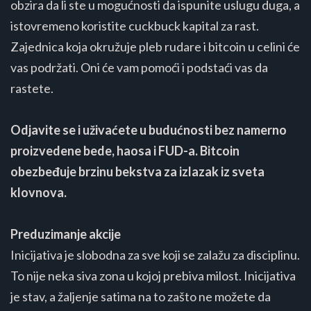
obzira da li ste u mogućnosti da ispunite uslugu duga, a
istovremeno koristite cuckbuck kapital za rast.
Zajednica koja okružuje pleb rudare i bitcoin u celini će
vas podržati. Oni će vam pomoći i podstaći vas da
rastete.
Odjavite se i uživaćete u budućnosti bez namerno
proizvedene bede, haosa i FUD-a. Bitcoin
obezbeđuje brzinu bekstva za izlazak iz sveta
klovnova.
Preduzimanje akcije
Inicijativa je slobodna za sve koji se zalažu za disciplinu.
To nije neka siva zona u kojoj prebiva milost. Inicijativa
je stav, a žaljenje satima na to zašto ne možete da