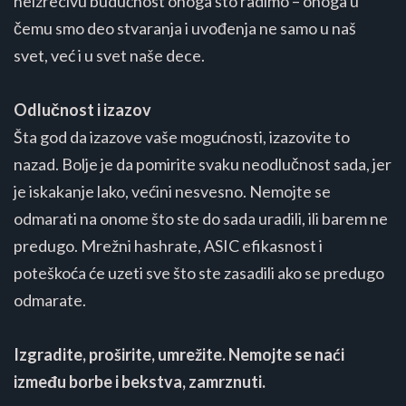
neizrecivu budućnost onoga što radimo – onoga u
čemu smo deo stvaranja i uvođenja ne samo u naš
svet, već i u svet naše dece.
Odlučnost i izazov
Šta god da izazove vaše mogućnosti, izazovite to
nazad. Bolje je da pomirite svaku neodlučnost sada, jer
je iskakanje lako, većini nesvesno. Nemojte se
odmarati na onome što ste do sada uradili, ili barem ne
predugo. Mrežni hashrate, ASIC efikasnost i
poteškoća će uzeti sve što ste zasadili ako se predugo
odmarate.
Izgradite, proširite, umrežite.
Nemojte se naći
između borbe i bekstva, zamrznuti.