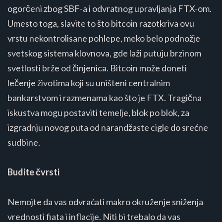
ogorčeni zbog SBF-a i odvratnog upravljanja FTX-om.
Umesto toga, slavite to što bitcoin razotkriva ovu
vrstu nekontrolisane pohlepe, meko belo podnožje
svetskog sistema klovnova, gde laži putuju brzinom
svetlosti brže od činjenica. Bitcoin može doneti
lečenje životima koji su uništeni centralnim
bankarstvom i razmenama kao što je FTX. Tragična
iskustva mogu postaviti temelje, blok po blok, za
izgradnju novog puta od narandžaste cigle do srećne
sudbine.
Budite čvrsti
Nemojte da vas odvraćati makro okruženje sniženja
vrednosti fiata i inflacije. Niti bi trebalo da vas