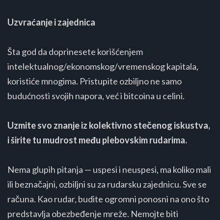
Uzvraćanje i zajednica
Šta god da doprinesete korišćenjem
intelektualnog/ekonomskog/vremenskog kapitala,
koristiće mnogima. Pristupite ozbiljno ne samo
budućnosti svojih napora, već i bitcoina u celini.
Uzmite svo znanje iz kolektivno stečenog iskustva,
i širite tu mudrost među plebovskim rudarima.
Nema glupih pitanja — uspesi i neuspesi, ma koliko mali
ili beznačajni, ozbiljni su za rudarsku zajednicu. Sve se
računa. Kao rudar, budite ogromni ponosni na ono što
predstavlja obezbeđenje mreže. Nemojte biti