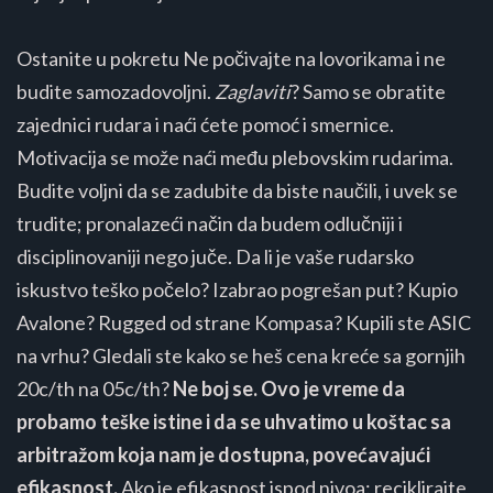
Ostanite u pokretu Ne počivajte na lovorikama i ne
budite samozadovoljni.
Zaglaviti
? Samo se obratite
zajednici rudara i naći ćete pomoć i smernice.
Motivacija se može naći među plebovskim rudarima.
Budite voljni da se zadubite da biste naučili, i uvek se
trudite; pronalazeći način da budem odlučniji i
disciplinovaniji nego juče. Da li je vaše rudarsko
iskustvo teško počelo? Izabrao pogrešan put? Kupio
Avalone? Rugged od strane Kompasa? Kupili ste ASIC
na vrhu? Gledali ste kako se heš cena kreće sa gornjih
20c/th na 05c/th?
Ne boj se. Ovo je vreme da
probamo teške istine i da se uhvatimo u koštac sa
arbitražom koja nam je dostupna, povećavajući
efikasnost.
Ako je efikasnost ispod nivoa: reciklirajte