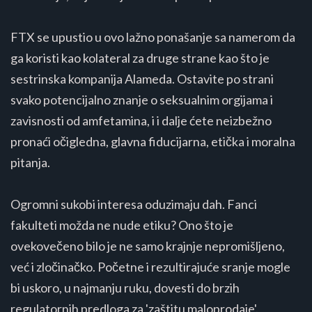
FTX se upustio u ovo lažno ponašanje sa namerom da
ga koristi kao kolateral za druge strane kao što je
sestrinska kompanija Alameda. Ostavite po strani
svako potencijalno znanje o seksualnim orgijama i
zavisnosti od amfetamina, i i dalje ćete neizbežno
pronaći očigledna, glavna fiducijarna, etička i moralna
pitanja.
Ogromni sukobi interesa oduzimaju dah. Fanci
fakulteti možda ne nude etiku? Ono što je
ovekovečeno bilo je ne samo krajnje nepromišljeno,
već i zločinačko. Početne i rezultirajuće sranje mogle
bi uskoro, u najmanju ruku, dovesti do brzih
regulatornih predloga za 'zaštitu maloprodaje'.