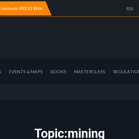
Hashrate:
893.53 EH/s
RSS
S
EVENTS & MAPS
BOOKS
MASTERCLASS
REGULATIO
Topic:mining