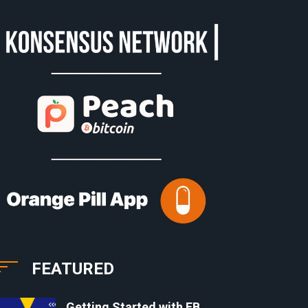
FEATURED
Getting Started with EB