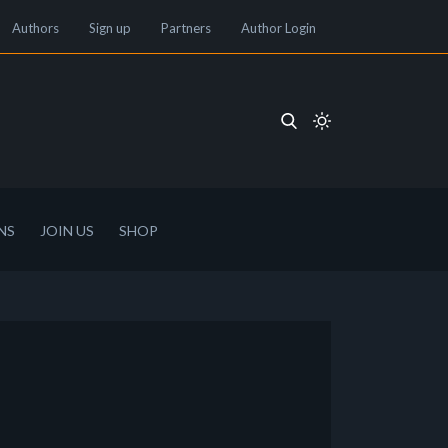
Authors
Sign up
Partners
Author Login
NS
JOIN US
SHOP