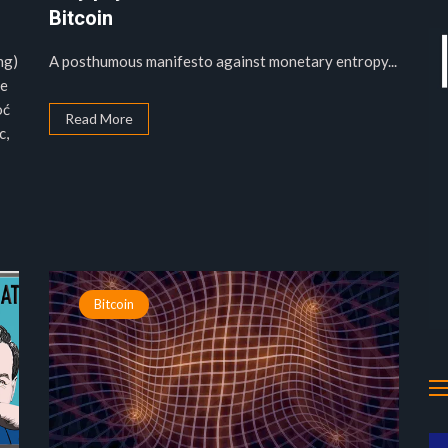
Bitcoin
ng)
A posthumous manifesto against monetary entropy...
ie
oć
Read More
c,
Bitcoin