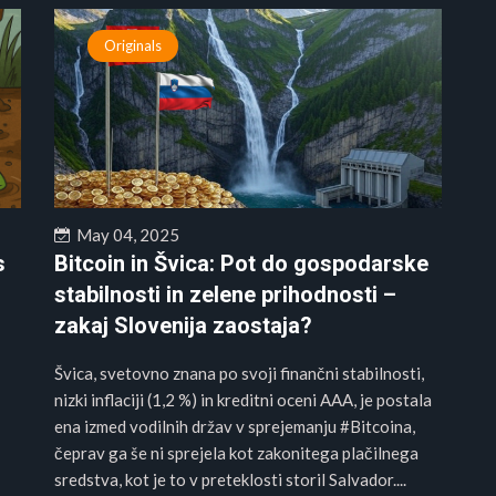
Originals
May 04, 2025
s
Bitcoin in Švica: Pot do gospodarske
1
stabilnosti in zelene prihodnosti –
zakaj Slovenija zaostaja?
Švica, svetovno znana po svoji finančni stabilnosti,
nizki inflaciji (1,2 %) in kreditni oceni AAA, je postala
ena izmed vodilnih držav v sprejemanju #Bitcoina,
čeprav ga še ni sprejela kot zakonitega plačilnega
sredstva, kot je to v preteklosti storil Salvador....