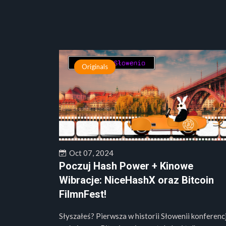
Originals
Oct 07, 2024
Poczuj Hash Power + Kinowe
Wibracje: NiceHashX oraz Bitcoin
FilmnFest!
Słyszałeś? Pierwsza w historii Słowenii konferenc