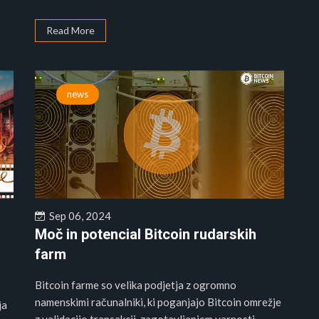
Read More
news
Sep 06, 2024
Moč in potencial Bitcoin rudarskih
farm
Bitcoin farme so velika podjetja z ogromno
namenskimi računalniki, ki poganjajo Bitcoin omrežje
ja