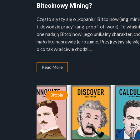
Bitcoinowy Mining?
Często słyszy się o „kopaniu” Bitcoinów (ang. mini
i „dowodzie pracy” (ang. proof-of-work). To właśn
one nadają Bitcoinowi jego unikalny charakter, ch
mało kto naprawdę je rozumie. Przyjrzyjmy się wię
o co tak właściwie chodzi....
Read More
Bitcoin