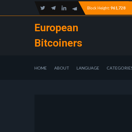
Block Height:
961,728
European
Bitcoiners
HOME
ABOUT
LANGUAGE
CATEGORIE