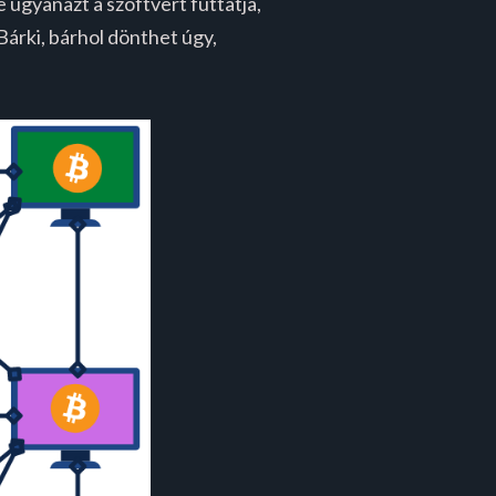
 ugyanazt a szoftvert futtatja,
árki, bárhol dönthet úgy,