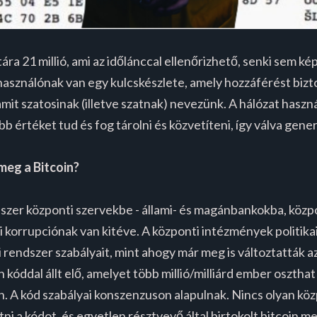
ára 21 millió, ami az időlánccal ellenőrizhető, senki sem k
asználónak van egy kulcskészlete, amely hozzáférést bizto
amit szatosinak (illetve szatnak) nevezünk. A hálózat has
b értéket tud és fog tárolni és közvetíteni, így válva gene
meg a Bitcoin?
zer központi szervekbe - állami- és magánbankokba, köz
mi korrupciónak van kitéve. A központi intézmények politika
 rendszer szabályait, mint ahogy már meg is változtatták 
kóddal állt elő, amelyet több millió/milliárd ember oszthat
 A kód szabályai konszenzuson alapulnak. Nincs olyan közp
i a kódot, és egyetlen résztvevő által birtokolt bitcoin m