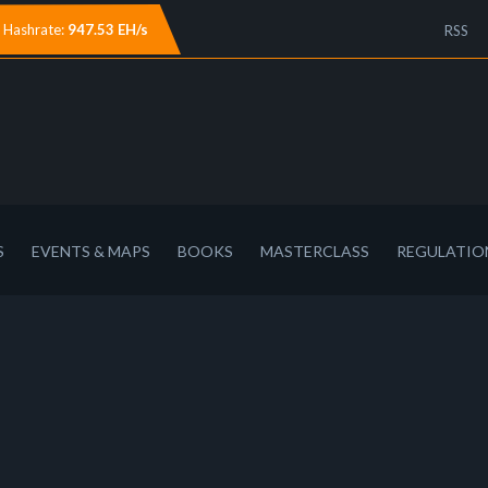
Hashrate:
947.53 EH/s
RSS
S
EVENTS & MAPS
BOOKS
MASTERCLASS
REGULATIO