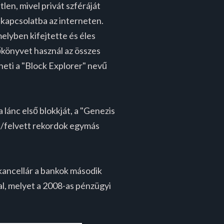
len, mivel privát szféráját
 kapcsolatba az interneten.
lyben kifejtette és éles
főkönyvet használ az összes
heti a "Block Explorer" nevű
 lánc első blokkját, a "Genezis
lt/felvett rekordok egymás
kancellár a bankok második
, melyet a 2008-as pénzügyi