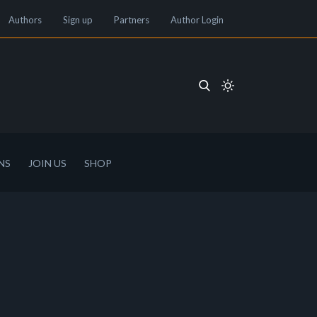
Authors
Sign up
Partners
Author Login
NS
JOIN US
SHOP