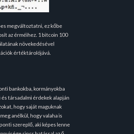
épes megváltoztatni, ez kőbe
sít az érméihez. 1 bitcoin 100
ználatának növekedésével
rációk értéktárolójává.
ponti bankokba, kormányokba
i és társadalmi érdekek alapján
azokat, hogy saját maguknak
 meg anélkül, hogy valaha is
onti szereplő, aki képes lenne
ennyisége sincs hatással az ő