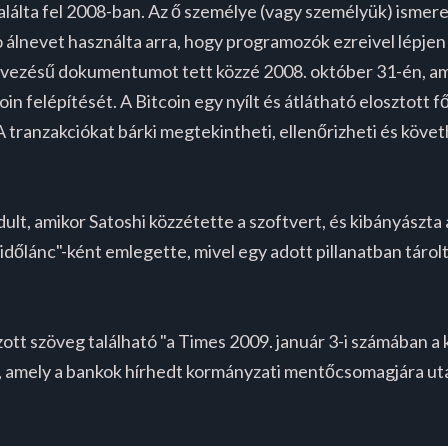
lálta fel 2008-ban. Az ő személye (vagy személyük) ismeret
álnevet használta arra, hogy programozók ezreivel lépjen
evezésű dokumentumot tett közzé 2008. október 31-én, ame
in felépítését. A Bitcoin egy nyílt és átlátható elosztott 
A tranzakciókat bárki megtekintheti, ellenőrizheti és követ
ult, amikor Satoshi közzétette a szoftvert, és kibányászta a
"időlánc"-ként emlegette, mivel egy adott pillanatban táro
tt szöveg található "a Times 2009. január 3-i számában a 
amely a bankok hírhedt kormányzati mentőcsomagjára utal