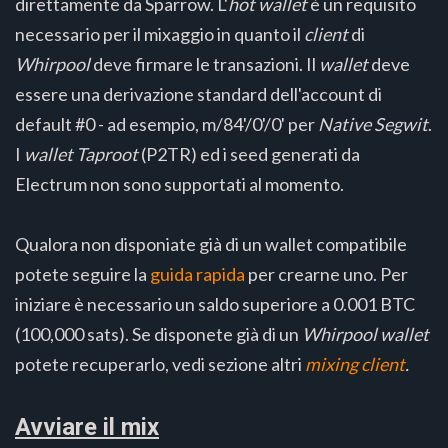
direttamente da Sparrow. L'
hot wallet
è un requisito
necessario per il mixaggio in quanto il
client
di
Whirpool
deve firmare le transazioni. Il
wallet
deve
essere una derivazione standard dell'account di
default #0 - ad esempio, m/84'/0'/0' per
Native Segwit
.
I
wallet Taproot
(P2TR) ed i seed generati da
Electrum non sono supportati al momento.
Qualora non disponiate già di un wallet compatibile
potete seguire la
guida rapida
per crearne uno. Per
iniziare è necessario un saldo superiore a 0.001 BTC
(100,000 sats). Se disponete già di un
Whirpool
wallet
potete recuperarlo, vedi sezione altri
mixing client
.
Avviare il mix