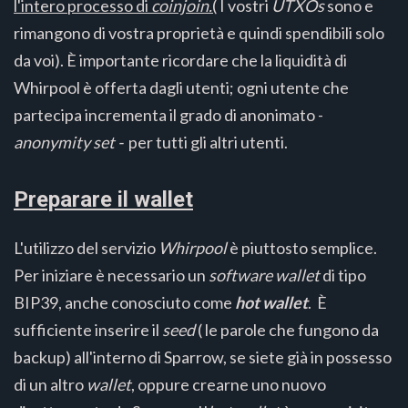
l'intero processo di
coinjoin.
(
I vostri
UTXOs
sono e
rimangono di vostra proprietà e quindi spendibili solo
da voi). È importante ricordare che la liquidità di
Whirpool è offerta dagli utenti; ogni utente che
partecipa incrementa il grado di anonimato -
anonymity set -
per tutti gli altri utenti.
Preparare il wallet
L'utilizzo del servizio
Whirpool
è piuttosto semplice.
Per iniziare è necessario un
software wallet
di tipo
BIP39, anche conosciuto come
hot wallet
. È
sufficiente inserire il
seed
( le parole che fungono da
backup) all'interno di Sparrow, se siete già in possesso
di un altro
wallet
, oppure crearne uno nuovo