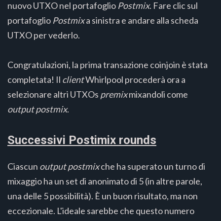
nuovo UTXO nel portafoglio
Postmix
. Fare clic sul
portafoglio
Postmix
a sinistra e andare alla scheda
UTXO per vederlo.
Congratulazioni, la prima transazione coinjoin è stata
completata! Il
client
Whirlpool procederà ora a
selezionare altri UTXOs
premix
mixandoli come
output
postmix
.
Successivi Postimix rounds
Ciascun
output postmix
che ha superato un turno di
mixaggio ha un set di anonimato di 5 (in altre parole,
una delle 5 possibilità). È un buon risultato, ma non
eccezionale. L'ideale sarebbe che questo numero