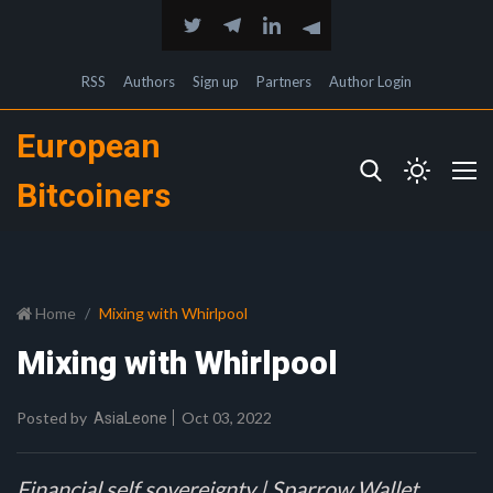
RSS
Authors
Sign up
Partners
Author Login
European
Bitcoiners
Home
Mixing with Whirlpool
Mixing with Whirlpool
Posted by
Oct 03, 2022
AsiaLeone
Financial self sovereignty | Sparrow Wallet