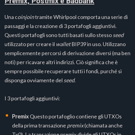
Premix, Postmix e Badbank
Una c
oinjoin
tramite Whirlpool comporta una serie di
passaggi e la creazione di 3 portafogli aggiuntivi.
Questi portafogli sono tutti basati sullo stesso
seed
utilizzato per creare il
wallet
BIP39 in uso. Utilizzano
semplicemente percorsi di derivazione diversi (ma ben
noti) per ricavare altri indirizzi. Ciò significa che è
sempre possibile recuperare tutti i fondi, purché si
disponga ovviamente del
seed
.
I 3 portafogli aggiuntivi:
Premix
Questo portafoglio contiene gli UTXOs
della prima transazione
premix
(chiamata anche
Tx0). La transazione premix divide gli UTXOs in