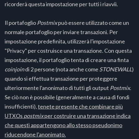
ricorderà questa impostazione per tutti i riavvii.
Il portafoglio
Postmix
può essere utilizzato come un
normale portafoglio per inviare transazioni. Per
impostazione predefinita, utilizzerà l'impostazione
"Privacy" per costruisce una transazione. Con questa
impostazione, il portafoglio tenta di creare una finta
coinjoin
di 2 persone (nota anche come
STONEWALL
)
quando si effettua transazione per proteggere
ulteriormente l'anonimato di tutti gli output
Postmix
.
Se ciò non è possibile (generalmente a causa di fondi
insufficienti),
tenete presente che combinare più
UTXOs
postmix
per costruire una transazione indica
che questi appartengono allo stesso pseudonimo
riducendone l'anonimato.