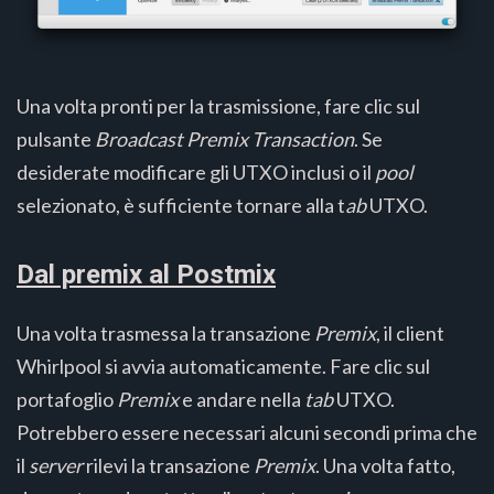
Una volta pronti per la trasmissione, fare clic sul
pulsante
Broadcast Premix Transaction
. Se
desiderate modificare gli UTXO inclusi o il
pool
selezionato, è sufficiente tornare alla t
ab
UTXO.
Dal premix al Postmix
Una volta trasmessa la transazione
Premix
, il client
Whirlpool si avvia automaticamente. Fare clic sul
portafoglio
Premix
e andare nella
tab
UTXO.
Potrebbero essere necessari alcuni secondi prima che
il
server
rilevi la transazione
Premix
. Una volta fatto,