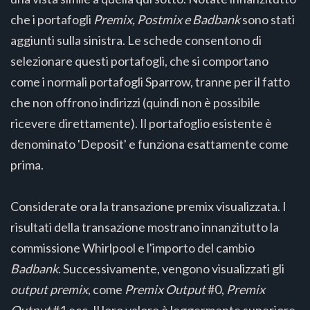
che i portafogli
Premix, Postmix e Badbank
sono stati
aggiunti sulla sinistra. Le schede consentono di
selezionare questi portafogli, che si comportano
come i normali portafogli Sparrow, tranne per il fatto
che non offrono indirizzi (quindi non è possibile
ricevere direttamente). Il portafoglio esistente è
denominato 'Deposit' e funziona esattamente come
prima.
Considerate ora la transazione premix visualizzata. I
risultati della transazione mostrano innanzitutto la
commissione Whirlpool e l'importo del cambio
Badbank
. Successivamente, vengono visualizzati gli
output premix
, come
Premix Output
#0,
Premix
Output
#1 ecc. Il loro valore è leggermente superiore