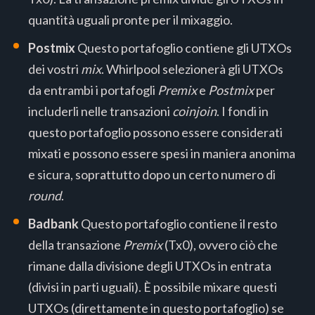
quantità uguali pronte per il mixaggio.
Postmix
Questo portafoglio contiene gli UTXOs
dei vostri
mix
. Whirlpool selezionerà gli UTXOs
da entrambi i portafogli
Premix
e
Postmix
per
includerli nelle transazioni
coinjoin
. I fondi in
questo portafoglio possono essere considerati
mixati e possono essere spesi in maniera anonima
e sicura, soprattutto dopo un certo numero di
round
.
Badbank
Questo portafoglio contiene il resto
della transazione
Premix
(Tx0), ovvero ciò che
rimane dalla divisione degli UTXOs in entrata
(divisi in parti uguali). È possibile mixare questi
UTXOs (direttamente in questo portafoglio) se