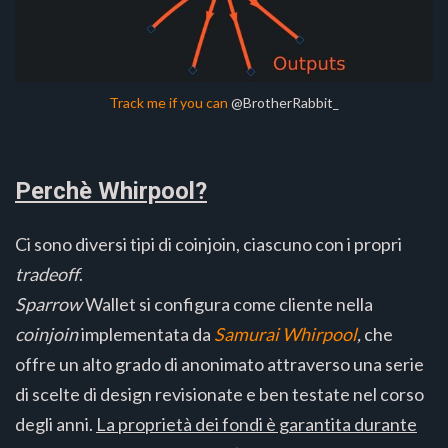
Track me if you can
@BrotherRabbit_
Perchè Whirpool?
Ci sono diversi tipi di coinjoin, ciascuno con i propri
tradeoff
.
Sparrow
Wallet si configura come cliente nella
coinjoin
implementata da
Samurai Whirpool
,
che
offre un alto grado di anonimato attraverso una serie
di scelte di design revisionate e ben testate nel corso
degli anni.
La proprietà dei fondi è garantita durante