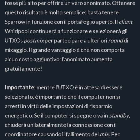
fosse più alto per offrire un vero anonimato. Ottenere
questo risultato è molto semplice: basta tenere
Sparrow in funzione con il portafoglio aperto. Il
client
Whirlpool continuerà a funzionare e selezionerà gli
UTXOs
postmix
per partecipare a ulteriori
round
di
mixaggio. Il grande vantaggio è che non comporta
alcun costo aggiuntivo: l'anonimato aumenta
gratuitamente!
Importante
: mentre l'UTXO è in attesa di essere
selezionato, è importante che il computer non si
arresti in virtù delle impostazioni di risparmio
energetico. Se il computer si spegne o va in
standby
,
chiuderà unilateralmente la connessione con il
coordinatore causando il fallimento del
mix
. Per