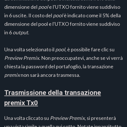
dimensione del
pool
e l'UTXO fornito viene suddiviso
in 6 uscite. Il costo del
pool
è indicato come il 5% della
dimensione del pool e l'UTXO fornito viene suddiviso
in 6
output
.
Una volta selezionato il
pool
, è possibile fare clic su
Preview Premix
. Non preoccupatevi, anche se vi verrà
chiesta la password del portafoglio, la transazione
premix
non sarà ancora trasmessa.
Trasmissione della transazione
premix Tx0
Una volta cliccato su
Preview Premix
, si presenterà
una vista simile a quella qui sotto. Notate innanzitutto