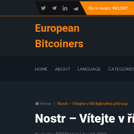
Block Height:
961,307
European
Bitcoiners
HOME
ABOUT
LANGUAGE
CATEGORIE
Home
Nostr – Vítejte v říši fialového pštrosa
Nostr – Vítejte v ř