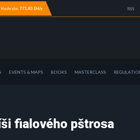
Hashrate:
771.83 EH/s
RSS
S
EVENTS & MAPS
BOOKS
MASTERCLASS
REGULATIO
íši fialového pštrosa