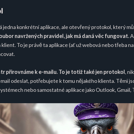
l
á jedna konkrétní aplikace, ale otevřený protokol, který m
soubor navržených pravidel, jak má daná věc fungovat.
A
klient. To je právě ta aplikace (ať už webová nebo třeba n
acovat.
tr přirovnáme k e-mailu. To je totiž také jen protokol
, ni
mail odeslat, potřebujete k tomu nějakého klienta. Těmi jso
systémech nebo samostatné aplikace jako Outlook, Gmail, 