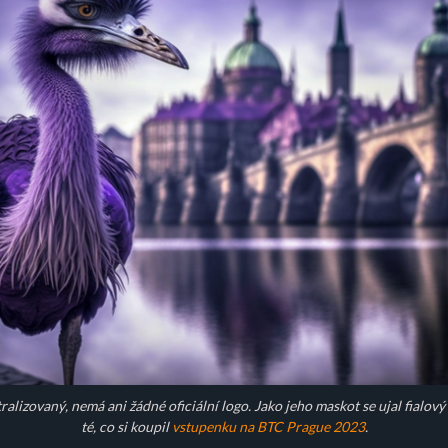
alizovaný, nemá ani žádné oficiální logo. Jako jeho maskot se ujal fialový
té, co si koupil
vstupenku na BTC Prague 2023
.