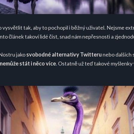
 vysvětlit tak, aby to pochopil i běžný uživatel. Nejsme ex
nto článek takoví lidé číst, snad nám nepřesnosti a zjedno
 Nostru jako
svobodné alternativy Twitteru
nebo dalších s
 nemůže stát i něco více
. Ostatně už teď takové myšlenky 