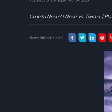
Posted by
Apr 04, 2023
BTC Prague
Co je to Nostr? | Nostr vs. Twitter | Pl
Share this article on: