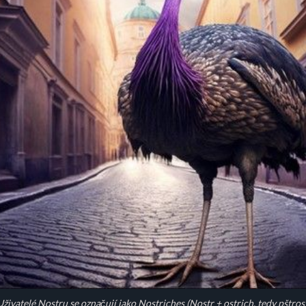
Uživatelé Nostru se označují jako Nostriches (Nostr + ostrich, tedy pštros)