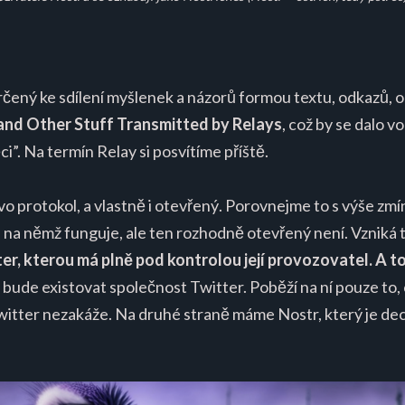
čený ke sdílení myšlenek a názorů formou textu, odkazů, o
and Other Stuff Transmitted by Relays
, což by se dalo v
i”. Na termín Relay si posvítíme příště.
ovo protokol, a vlastně i otevřený. Porovnejme to s výše 
 na němž funguje, ale ten rozhodně otevřený není. Vzniká 
er, kterou má plně pod kontrolou její provozovatel. A to 
bude existovat společnost Twitter. Poběží na ní pouze to, c
witter nezakáže. Na druhé straně máme Nostr, který je de