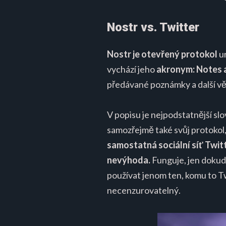
Nostr vs. Twitter
Nostr je otevřený protokol
ur
vychází jeho
akronym: Notes 
předávané poznámky a další věc
V popisu je nejpodstatnější sl
samozřejmě také svůj protokol,
samostatná sociální síť Twitt
nevýhoda.
Funguje, jen dokud 
používat jenom ten, komu to T
necenzurovatelný.