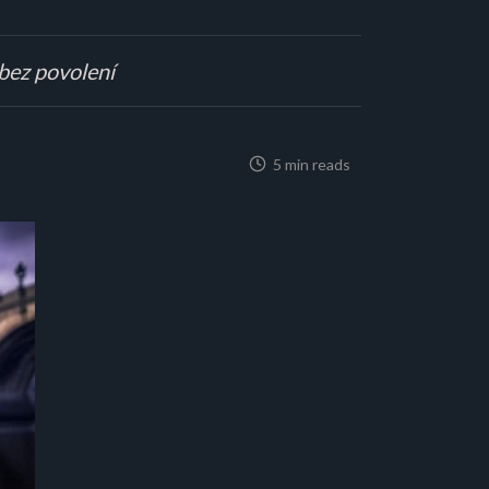
 bez povolení
5 min reads