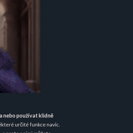
a nebo používat klidně
ěkteré určité funkce navíc.