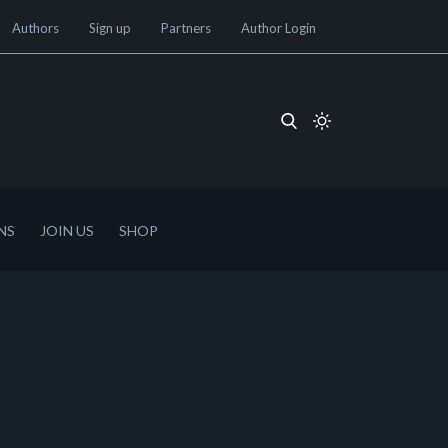
Authors
Sign up
Partners
Author Login
NS
JOIN US
SHOP