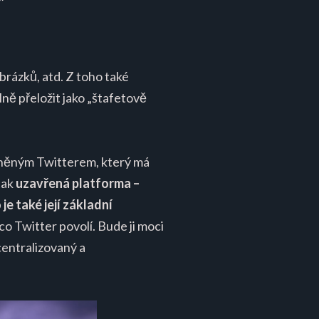
brázků, atd. Z toho také
olně přeložit jako „štafetově
zmíněným Twitterem, který má
tak
uzavřená platforma –
je také její základní
o Twitter povolí. Bude ji moci
centralizovaný a