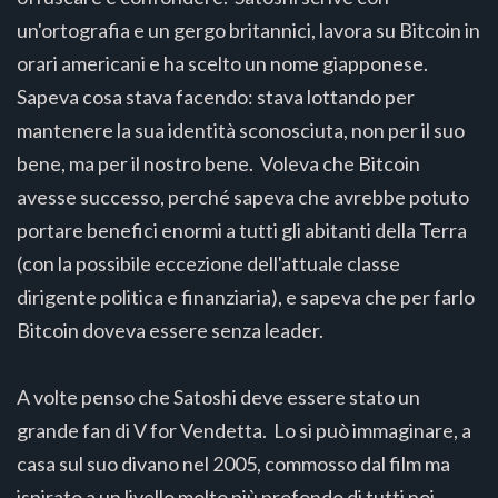
un'ortografia e un gergo britannici, lavora su Bitcoin in
orari americani e ha scelto un nome giapponese.
Sapeva cosa stava facendo: stava lottando per
mantenere la sua identità sconosciuta, non per il suo
bene, ma per il nostro bene. Voleva che Bitcoin
avesse successo, perché sapeva che avrebbe potuto
portare benefici enormi a tutti gli abitanti della Terra
(con la possibile eccezione dell'attuale classe
dirigente politica e finanziaria), e sapeva che per farlo
Bitcoin doveva essere senza leader.
A volte penso che Satoshi deve essere stato un
grande fan di V for Vendetta. Lo si può immaginare, a
casa sul suo divano nel 2005, commosso dal film ma
ispirato a un livello molto più profondo di tutti noi.