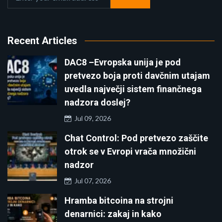
Recent Articles
DAC8 –Evropska unija je pod
pretvezo boja proti davčnim utajam
uvedla največji sistem finančnega
nadzora doslej?
Jul 09, 2026
Chat Control: Pod pretvezo zaščite
otrok se v Evropi vrača množični
nadzor
Jul 07, 2026
Hramba bitcoina na strojni
denarnici: zakaj in kako