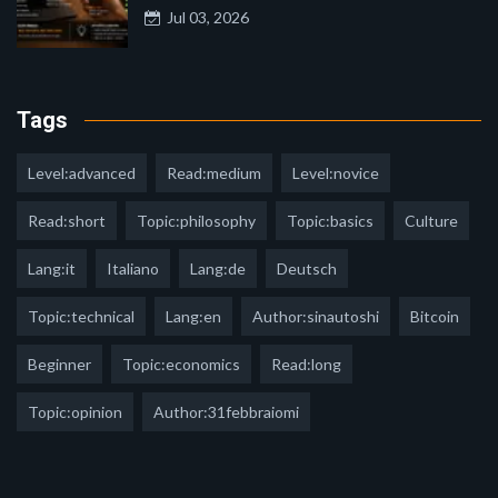
Jul 03, 2026
Tags
Level:advanced
Read:medium
Level:novice
Read:short
Topic:philosophy
Topic:basics
Culture
Lang:it
Italiano
Lang:de
Deutsch
Topic:technical
Lang:en
Author:sinautoshi
Bitcoin
Beginner
Topic:economics
Read:long
Topic:opinion
Author:31febbraiomi