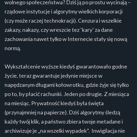
wolnego społeczeństwa? Dziś ją po prostu wycinają –
rządowe instytucje i algorytmy wielkich korporacji
(czy może raczej technokracji). Cenzura i wszelkie
zakazy, nakazy, czy wreszcie tez ‘kary’ za dane
zachowania nawet tylko w Internecie stały się nową
normą.
Wykształcenie wyższe kiedyś gwarantowało godne
życie, teraz gwarantuje jedynie miejsce w
napędzanym długami kołowrotku, gdzie żyje się tylko
po to, by płacić rachunki. Jeden po drugie. Z miesiąca
na miesiąc. Prywatność kiedyś była święta
(przynajmniej na papierze). Dziś algorytmy śledzą
każdy twój klik, a państwo zbiera twoje metadane i
archiwizuje je „na wszelki wypadek”. Inwigilacja nie