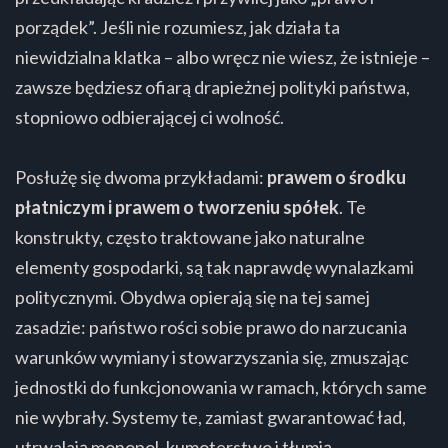
porządek”. Jeśli nie rozumiesz, jak działa ta
niewidzialna klatka – albo wręcz nie wiesz, że istnieje –
zawsze będziesz ofiarą drapieżnej polityki państwa,
stopniowo odbierającej ci wolność.
Posłużę się dwoma przykładami:
prawem o środku
płatniczym i prawem o tworzeniu spółek
. Te
konstrukty, często traktowane jako naturalne
elementy gospodarki, są tak naprawdę wynalazkami
politycznymi. Obydwa opierają się na tej samej
zasadzie: państwo rości sobie prawo do narzucania
warunków wymiany i stowarzyszania się, zmuszając
jednostki do funkcjonowania w ramach, których same
nie wybrały. Systemy te, zamiast gwarantować ład,
utrwalają monopol, kumoterstwo i tłumią