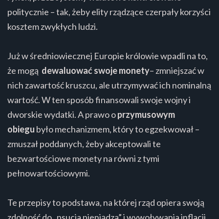
politycznie – tak, żeby elity rządzące czerpały korzyści
kosztem zwykłych ludzi.
Już w średniowiecznej Europie królowie wpadli na to,
że mogą
dewaluować swoje monety
– zmniejszać w
nich zawartość kruszcu, ale utrzymywać ich nominalną
wartość. W ten sposób finansowali swoje wojny i
dworskie wydatki. A prawo o
przymusowym
obiegu
było mechanizmem, który to egzekwował –
zmuszał poddanych, żeby akceptowali te
bezwartościowe monety na równi z tymi
pełnowartościowymi.
Te przepisy to podstawa, na której rząd opiera swoją
zdolność do „psucia pieniądza” i wywoływania inflacji.