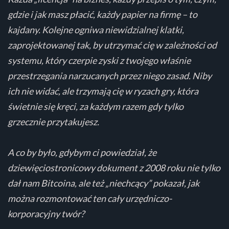
gdzie i jak masz płacić, każdy papier na firmę – to
kajdany. Kolejne ogniwa niewidzialnej klatki,
zaprojektowanej tak, by utrzymać cię w zależności od
systemu, który czerpie zyski z twojego właśnie
przestrzegania narzucanych przez niego zasad. Niby
ich nie widać, ale trzymają cię w ryzach gry, która
świetnie się kręci, za każdym razem gdy tylko
grzecznie przytakujesz.
A co by było, gdybym ci powiedział, że
dziewięciostronicowy dokument z 2008 roku nie tylko
dał nam Bitcoina, ale też „niechcący” pokazał, jak
można rozmontować ten cały urzędniczo-
korporacyjny twór?