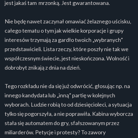
jest jakaś tam mrzonką. Jest gwarantowana.
Nie będę nawet zaczynał omawiać żelaznego uścisku,
całego tematu o tym jak wielkie korporacje i grupy
interesów trzymają za gardło twoich „wybranych”
przedstawicieli. Lista rzeczy, które poszły nie tak we
współczesnym świecie, jest nieskończona. Wolność i
dobrobyt znikają z dnia na dzień.
Tego rozkładu nie da się już odwrócić, głosując np. na
innego kandydata lub „inną” partię w kolejnych
wyborach. Ludzie robią to od dziesięcioleci, a sytuacja
tylko się pogorszyła, a nie poprawiła. Kabina wyborcza
stała się automatem do gry, sfałszowanym przez
miliarderów. Petycje i protesty? To zawory