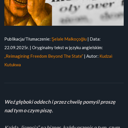
Publikacja/Tłumaczenie:
Şelale Malkoçoğlu
| Data:
22.09.2025r. | Oryginalny tekst w języku angielskim:
„Reimagining Freedom Beyond The State”
| Autor:
Kudzai
Kutukwa
Weź głęboki oddech i przez chwilę pomyśl proszę
nad tym o czym piszę.
Każda „licencja” na biznes, każdy przepis o tym, czym,