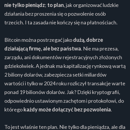
nie tylko pieniądz
;
to plan
, jak organizować ludzkie
działania bez proszenia się o pozwolenie osób
trzecich. I ta zasada nie kończy się na płatnościach.
Bitcoin można postrzegać jako
dużą, dobrze
działającą firmę, ale bez państwa
. Nie ma prezesa,
zarządu, ani dokumentów rejestracyjnych złożonych
gdziekolwiek. A jednak ma kapitalizację rynkową wartą
2 biliony dolarów, zabezpiecza setki miliardów
wartości i tylko w 2024 roku rozliczył transakcje warte
ponad 19 bilionów dolarów. Jak? Dzięki kryptografii,
odpowiednio ustawionym zachętom i protokołowi, do
którego
każdy może dołączyć bez pozwolenia
.
To jest właśnie ten plan. Nie tylko dla pieniądza, ale dla