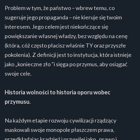
Problem w tym, że państwo – wbrew temu, co
sugeruje jego propaganda – nie kieruje się twoim
interesem. Jego celem jest niekończące się
powiększanie własnej władzy, bez względu na cenę
(która, cóż często płacisz właśnie TY oraz przyszłe
pokolenia). Z definicji jest to instytucja, która istnieje
jako
„
konieczne zło
”
i sięga po przymus, aby osiągać
swoje cele.
Historia wolności to historia oporu wobec
przymusu.
Na każdym etapie rozwoju cywilizacji rządzący
maskowali swoje monopole płaszczem prawa,
przedkładając kradzież i przywilej jako „prawo i