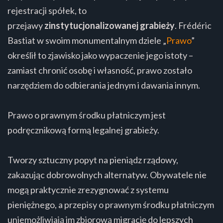
rejestracji spółek, to
przejawy
zinstytucjonalizowanej grabieży
. Frédéric
Bastiat w swoim monumentalnym dziele „
Prawo
”
określił to zjawisko jako wypaczenie jego istoty –
zamiast chronić osobę i własność, prawo zostało
narzędziem do odbierania jednym i dawania innym.
Prawo o prawnym środku płatniczym jest
podręcznikową formą legalnej grabieży.
Tworzy sztuczny popyt na pieniądz rządowy,
zakazując dobrowolnych alternatyw. Obywatele nie
mogą praktycznie zrezygnować z systemu
pieniężnego, a przepisy o prawnym środku płatniczym
uniemożliwiają im zbiorową migrację do lepszych